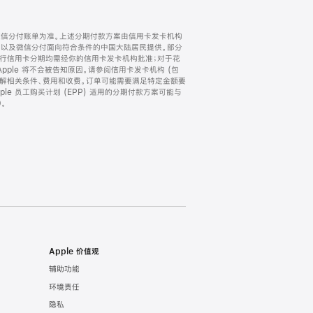
微信分付账单为准。上述分期付款方案由信用卡发卡机构
) 以及微信分付面向符合条件的中国大陆居民提供。部分
家。所有银行信用卡分期均需经你的信用卡发卡机构批准；对于花
ple 将不会被告知原因。请参阅信用卡发卡机构 (包
了解相关条件、费用和收费。订单可能需要满足特定金额要
e 员工购买计划 (EPP) 适用的分期付款方案可能与
。
Apple 价值观
辅助功能
环境责任
隐私