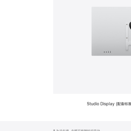
Studio Display (配
网
脚