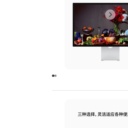
上
下
一
一
张
张
图
图
库
库
图
图
片
片
-
-
玻
玻
璃
璃
三种选择，灵活适应各种使
面
面
板
板