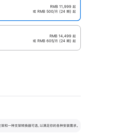
RMB 11,999
起
或 RMB 500/月 (24 期) 起
RMB 14,499
起
或 RMB 605/月 (24 期) 起
配可调倾斜度及高度的支架，额外增加 105
VESA 支架转换器
 有两种支架和一种支架转换器可选，以满足你的各种安装需求。
毫米的高度调节范围。
容的支架 (未随附)