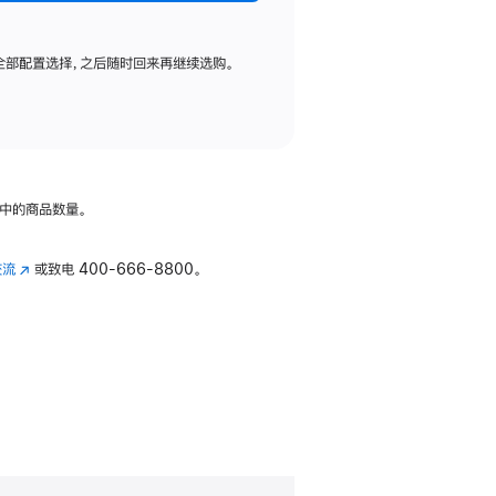
全部配置选择，之后随时回来再继续选购。
中的商品数量。
交流
(在
或致电
400-666-8800。
新
窗
口
中
打
开)