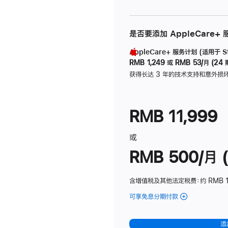
是否要添加 AppleCare+
AppleCare+ 服务计划 (适用于 Stu
RMB 1,249
或
RMB 53/月 (24 
获得长达 3 年的技术支持和意外损
RMB 11,999
或
RMB 500/月 (
含增值税及其他法定税费
：约 RMB 
可享免息分期付款
(Studio
Display
-
添