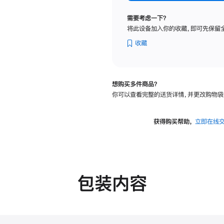
标
准
需要考虑一下？
玻
将此设备加入你的收藏，即可先保留
璃
面
收藏
板
-
VESA
想购买多件商品？
支
你可以查看完整的送货详情，并更改购物袋
架
转
换
获得购买帮助，
立即在线
器
的
分
期
付
包装内容
款
选
项)