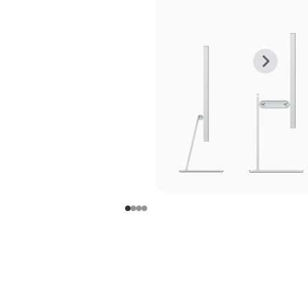
上
下
一
一
张
张
图
图
库
库
图
图
片
片
-
-
支
支
架
架