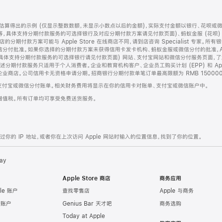
算得出的示例 (仅显示整数数额，未显示小数点以后的金额)，实际支付金额以银行、花呗或
等，具体支持分期付款服务的可选择银行及对应分期付款方案请见付款页面)、蚂蚁金服 (花呗
售店的分期付款方案可能与 Apple Store 在线商店不同，请到店咨询 Specialist 专
分付批准。如果你选择的分期付款方案未获得信用卡发卡机构、蚂蚁金服或微信分付的批准，Ap
具体支持分期付款服务的可选择银行请见付款页面) 网站、支付宝网站和微信分付服务页面，
期付款服务只适用于个人消费者。企业和教育机构客户、企业员工购买计划 (EPP) 和 Appl
企业商店。公司信用卡无资格申请分期。招商银行分期付款单笔订单最高限额为 RMB 150000
支付宝或微信分付账单。相关财务费用将显示在你的信用卡对账单、支付宝或微信账户中。
增值税。所有订单均可享受免费送货服务。
的 IP 地址，或者你在上次访问 Apple 网站时输入的位置信息，找到了你的位置。
ay
Apple Store 商店
商务应用
le 账户
查找零售店
Apple 与商务
e 账户
Genius Bar 天才吧
商务选购
Today at Apple