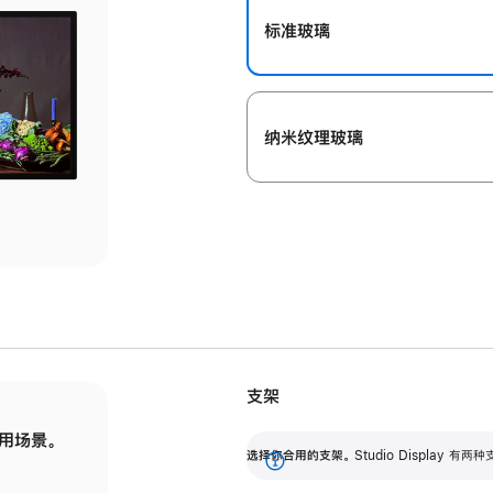
标准玻璃
纳米纹理玻璃
支架
用场景。
标配可调倾斜度的支架，提供 30 度的倾斜度
选
选择你合用的支架。
Studio Display
调节范围。
展