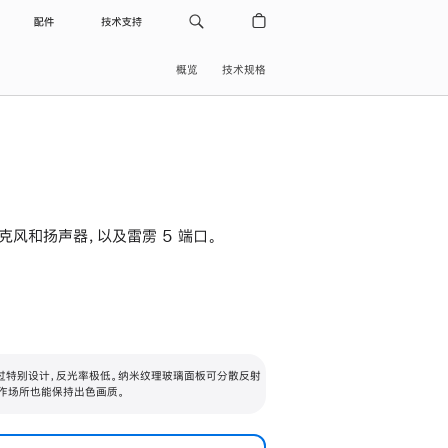
配件
技术支持
概览
技术规格
级麦克风和扬声器，以及雷雳 5 端口。
过特别设计，反光率极低。纳米纹理玻璃面板可分散反射
作场所也能保持出色画质。