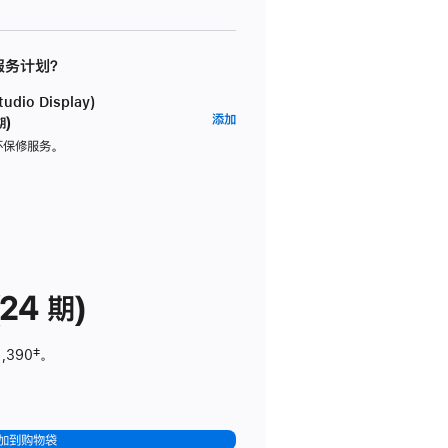
 服务计划？
dio Display)
AppleCare+
添加
期)
服
坏保修服务。
务
计
划
(适
用
于
24 期)
Studio
Display)
1,390
脚
‡。
注
加到购物袋