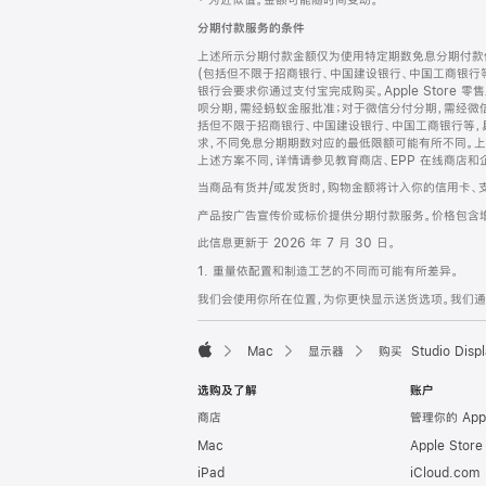
‡ 为近似值。金额可能随时间变动。
注
页
分期付款服务的条件
页
上述所示分期付款金额仅为使用特定期数免息分期付款估
脚
(包括但不限于招商银行、中国建设银行、中国工商银行
银行会要求你通过支付宝完成购买。Apple Store 零
呗分期，需经蚂蚁金服批准；对于微信分付分期，需经微信
括但不限于招商银行、中国建设银行、中国工商银行等，
求，不同免息分期期数对应的最低限额可能有所不同。上述分
上述方案不同，详情请参见教育商店、EPP 在线商店和
当商品有货并/或发货时，购物金额将计入你的信用卡、
产品按广告宣传价或标价提供分期付款服务。价格包含
此信息更新于 2026 年 7 月 30 日。
1. 重量依配置和制造工艺的不同而可能有所差异。
我们会使用你所在位置，为你更快显示送货选项。我们通过你
Mac
显示器
购买 Studio Displ
Apple
选购及了解
账户
商店
管理你的 App
Mac
Apple Stor
iPad
iCloud.com