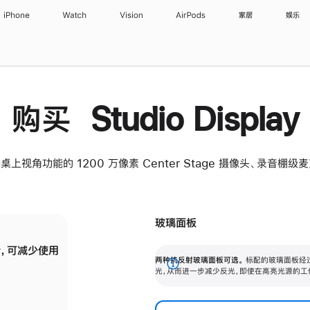
iPhone
Watch
Vision
AirPods
家居
娱乐
购买 Studio Display
桌上视角功能的 1200 万像素 Center Stage 摄像头、录音棚
玻璃面板
，可减少使用
纳米纹理玻璃面板可进一步减少反光，即使在
两种抗反射玻璃面板可选。
标配的玻璃面板经
。
有高亮光源的场所使用，也能保持出色画质。
展
光，从而进一步减少反光，即使在高亮光源的工
开