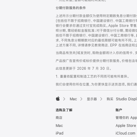
‡ 为近似值。金额可能随时间变动。
注
页
分期付款服务的条件
页
上述所示分期付款金额仅为使用特定期数免息分期付款估
脚
(包括但不限于招商银行、中国建设银行、中国工商银行
银行会要求你通过支付宝完成购买。Apple Store 零
呗分期，需经蚂蚁金服批准；对于微信分付分期，需经微信
括但不限于招商银行、中国建设银行、中国工商银行等，
求，不同免息分期期数对应的最低限额可能有所不同。上述分
上述方案不同，详情请参见教育商店、EPP 在线商店和
当商品有货并/或发货时，购物金额将计入你的信用卡、
产品按广告宣传价或标价提供分期付款服务。价格包含
此信息更新于 2026 年 7 月 30 日。
1. 重量依配置和制造工艺的不同而可能有所差异。
我们会使用你所在位置，为你更快显示送货选项。我们通过你
Mac
显示器
购买 Studio Displ
Apple
选购及了解
账户
商店
管理你的 App
Mac
Apple Stor
iPad
iCloud.com