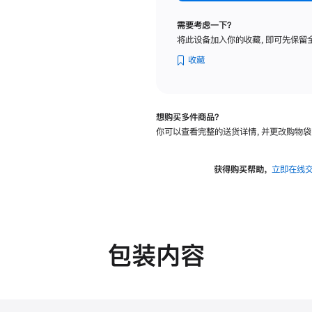
标
准
需要考虑一下？
玻
将此设备加入你的收藏，即可先保留
璃
面
收藏
板
-
VESA
想购买多件商品？
支
你可以查看完整的送货详情，并更改购物袋
架
转
换
获得购买帮助，
立即在线
器
的
分
期
付
包装内容
款
选
项)