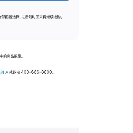
全部配置选择，之后随时回来再继续选购。
中的商品数量。
交流
(在
或致电
400-666-8800。
新
窗
口
中
打
开)