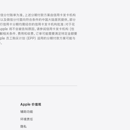
微信分付账单为准。上述分期付款方案由信用卡发卡机构
) 以及微信分付面向符合条件的中国大陆居民提供。部分
家。所有银行信用卡分期均需经你的信用卡发卡机构批准；对于花
ple 将不会被告知原因。请参阅信用卡发卡机构 (包
了解相关条件、费用和收费。订单可能需要满足特定金额要
e 员工购买计划 (EPP) 适用的分期付款方案可能与
。
Apple 价值观
辅助功能
环境责任
隐私