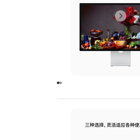
上
下
一
一
张
张
图
图
库
库
图
图
片
片
-
-
玻
玻
璃
璃
三种选择，灵活适应各种使
面
面
板
板