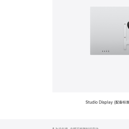
Studio Display (配
网
脚