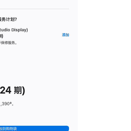
 服务计划？
dio Display)
AppleCare+
添加
期)
服
坏保修服务。
务
计
划
(适
用
于
24 期)
Studio
Display)
1,390
脚
‡。
注
加到购物袋