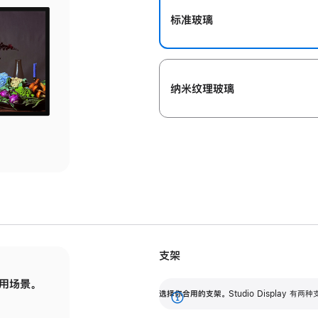
标准玻璃
纳米纹理玻璃
支架
用场景。
标配可调倾斜度的支架，提供 30 度的倾斜度
选
选择你合用的支架。
Studio Display
调节范围。
展