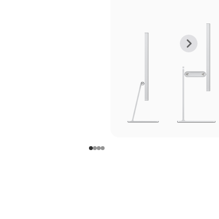
上
下
一
一
张
张
图
图
库
库
图
图
片
片
-
-
支
支
架
架