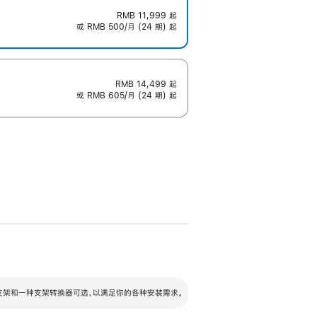
RMB 11,999
起
或 RMB 500/月 (24 期) 起
RMB 14,499
起
或 RMB 605/月 (24 期) 起
配可调倾斜度及高度的支架，额外增加 105
VESA 支架转换器
 有两种支架和一种支架转换器可选，以满足你的各种安装需求。
毫米的高度调节范围。
容的支架 (未随附)