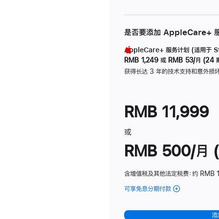
是否要添加 AppleCare+
AppleCare+ 服务计划 (适用于 Stu
RMB 1,249
或
RMB 53/月 (24 
获得长达 3 年的技术支持和意外损
RMB 11,999
或
RMB 500/月 (
含增值税及其他法定税费
：约 RMB 
可享免息分期付款
(Studio
Display
-
添