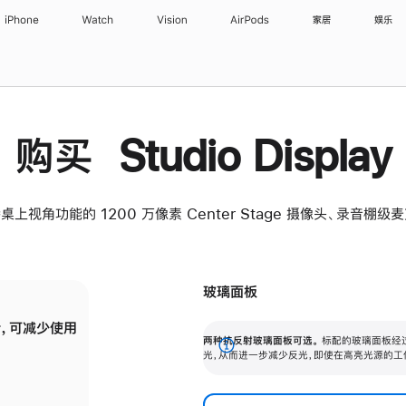
iPhone
Watch
Vision
AirPods
家居
娱乐
购买 Studio Display
桌上视角功能的 1200 万像素 Center Stage 摄像头、录音棚
玻璃面板
，可减少使用
纳米纹理玻璃面板可进一步减少反光，即使在
两种抗反射玻璃面板可选。
标配的玻璃面板经
。
有高亮光源的场所使用，也能保持出色画质。
展
光，从而进一步减少反光，即使在高亮光源的工
开