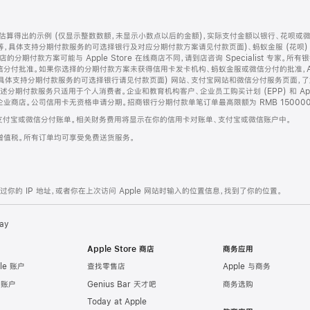
算得出的示例 (仅显示整数数额，未显示小数点以后的金额)，实际支付金额以银行、花呗或
等，具体支持分期付款服务的可选择银行及对应分期付款方案请见付款页面)、蚂蚁金服 (花呗
售店的分期付款方案可能与 Apple Store 在线商店不同，请到店咨询 Specialist 专
分付批准。如果你选择的分期付款方案未获得信用卡发卡机构、蚂蚁金服或微信分付的批准，Ap
具体支持分期付款服务的可选择银行请见付款页面) 网站、支付宝网站和微信分付服务页面，
期付款服务只适用于个人消费者。企业和教育机构客户、企业员工购买计划 (EPP) 和 Appl
企业商店。公司信用卡无资格申请分期。招商银行分期付款单笔订单最高限额为 RMB 150000
支付宝或微信分付账单。相关财务费用将显示在你的信用卡对账单、支付宝或微信账户中。
增值税。所有订单均可享受免费送货服务。
的 IP 地址，或者你在上次访问 Apple 网站时输入的位置信息，找到了你的位置。
ay
Apple Store 商店
商务应用
le 账户
查找零售店
Apple 与商务
e 账户
Genius Bar 天才吧
商务选购
Today at Apple