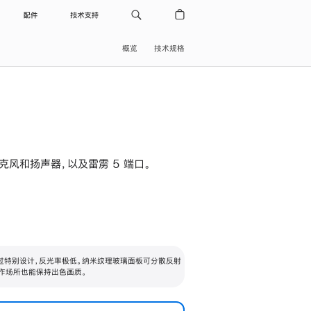
配件
技术支持
概览
技术规格
级麦克风和扬声器，以及雷雳 5 端口。
过特别设计，反光率极低。纳米纹理玻璃面板可分散反射
作场所也能保持出色画质。