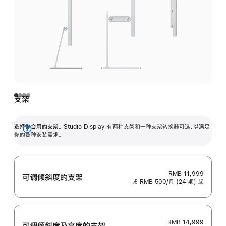
支架
选择你合用的支架。
Studio Display 有两种支架和一种支架转换器可选，以满足
展
你的各种安装需求。
开
RMB 11,999
可调倾斜度的支架
或 RMB 500/月 (24 期) 起
RMB 14,999
可调倾斜度及高‍度的支‍架