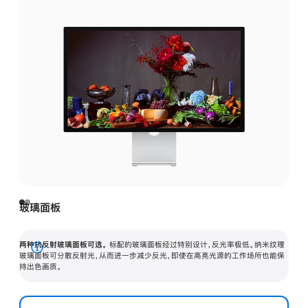
玻璃面板
两种抗反射玻璃面板可选。
标配的玻璃面板经过特别设计，反光率极低。纳米纹理
展
玻璃面板可分散反射光，从而进一步减少反光，即使在高亮光源的工作场所也能保
持出色画质。
开