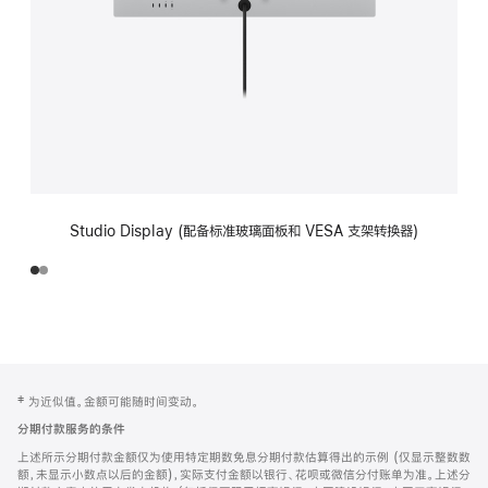
Studio Display (配备标准玻璃面板和 VESA 支架转换器)
网
脚
‡ 为近似值。金额可能随时间变动。
注
页
分期付款服务的条件
页
上述所示分期付款金额仅为使用特定期数免息分期付款估算得出的示例 (仅显示整数数
脚
额，未显示小数点以后的金额)，实际支付金额以银行、花呗或微信分付账单为准。上述分