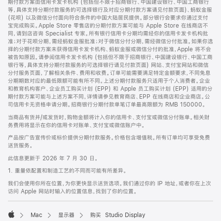
期付款方案由信用卡发卡机构 (包括但不限于招商银行、中国建设银行、中国工商银行
等，具体支持分期付款服务的可选择银行及对应分期付款方案请见付款页面)、蚂蚁金服
(花呗) 以及微信分付面向符合条件的中国大陆居民提供。部分银行会要求你通过支付
宝完成购买。Apple Store 零售店的分期付款方案可能与 Apple Store 在线商店不
同，请到店咨询 Specialist 专家。所有银行信用卡分期均需经你的信用卡发卡机构批
准；对于花呗分期，需经蚂蚁金服批准；对于微信分付分期，需经微信分付批准。如果你选
择的分期付款方案未获得信用卡发卡机构、蚂蚁金服或微信分付的批准，Apple 将不会
被告知原因。请参阅信用卡发卡机构 (包括但不限于招商银行、中国建设银行、中国工商
银行等，具体支持分期付款服务的可选择银行请见付款页面) 网站、支付宝网站和微信
分付服务页面，了解相关条件、费用和收费。订单可能需要满足特定金额要求，不同免息
分期期数对应的最低限额可能有所不同。上述分期付款服务只适用于个人消费者。企业
和教育机构客户、企业员工购买计划 (EPP) 和 Apple 员工购买计划 (EPP) 适用的分
期付款方案可能与上述方案不同，详情请参见教育商店、EPP 在线商店和企业商店。公
司信用卡无资格申请分期。招商银行分期付款单笔订单最高限额为 RMB 150000。
当商品有货并/或发货时，购物金额将计入你的信用卡、支付宝或微信分付账单。相关财
务费用将显示在你的信用卡对账单、支付宝或微信账户中。
产品按广告宣传价或标价提供分期付款服务。价格包含增值税。所有订单均可享受免费
送货服务。
此信息更新于 2026 年 7 月 30 日。
1. 重量依配置和制造工艺的不同而可能有所差异。
我们会使用你所在位置，为你更快显示送货选项。我们通过你的 IP 地址，或者你在上次
访问 Apple 网站时输入的位置信息，找到了你的位置。
Mac
显示器
购买 Studio Display