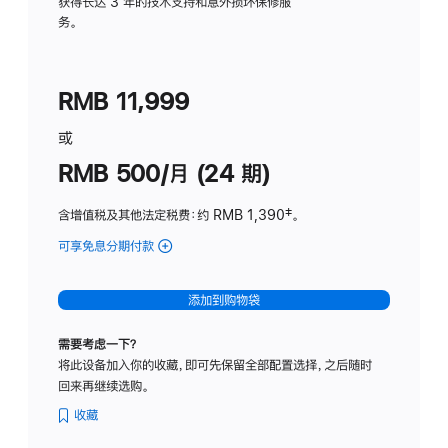
务
获得长达 3 年的技术支持和意外损坏保修服
务。
计
划
(适
RMB 11,999
用
于
或
Studio
RMB 500/月 (24 期)
Display
含增值税及其他法定税费
：约 RMB 1,390
脚
‡。
注
可享免息分期付款
(Studio
Display
-
添加到购物袋
标
准
需要考虑一下？
玻
将此设备加入你的收藏，即可先保留全部配置选择，之后随时
璃
回来再继续选购。
面
板
收藏
-