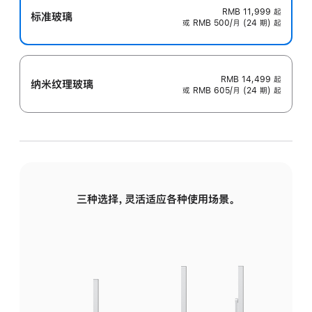
RMB 11,999
起
标准玻璃
或 RMB 500/月 (24 期) 起
RMB 14,499
起
纳米纹理玻璃
或 RMB 605/月 (24 期) 起
三种选择，灵活适应各种使用场景。
标