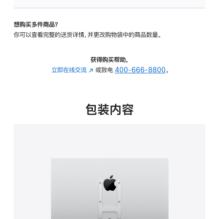
VESA
支
想购买多件商品？
架
你可以查看完整的送货详情，并更改购物袋中的商品数量。
转
换
器
获得购买帮助，
的
立即在线交流
(在
或致电
400-666-8800
。
分
新
期
窗
付
口
包装内容
款
中
选
打
项)
开)