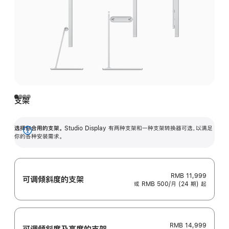
支架
选择你合用的支架。
Studio Display 有两种支架和一种支架转换器可选，以满足
展
你的各种安装需求。
开
RMB 11,999
可调倾斜度的支架
或 RMB 500/月 (24 期) 起
RMB 14,999
可调倾斜度及高‍度的支‍架