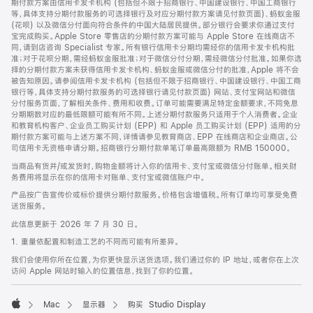
期付款方案由信用卡发卡机构 (包括但不限于招商银行、中国建设银行、中国工商银行
等，具体支持分期付款服务的可选择银行及对应分期付款方案请见付款页面)、蚂蚁金服
(花呗) 以及微信分付面向符合条件的中国大陆居民提供。部分银行会要求你通过支付
宝完成购买。Apple Store 零售店的分期付款方案可能与 Apple Store 在线商店不
同，请到店咨询 Specialist 专家。所有银行信用卡分期均需经你的信用卡发卡机构批
准；对于花呗分期，需经蚂蚁金服批准；对于微信分付分期，需经微信分付批准。如果你选
择的分期付款方案未获得信用卡发卡机构、蚂蚁金服或微信分付的批准，Apple 将不会
被告知原因。请参阅信用卡发卡机构 (包括但不限于招商银行、中国建设银行、中国工商
银行等，具体支持分期付款服务的可选择银行请见付款页面) 网站、支付宝网站和微信
分付服务页面，了解相关条件、费用和收费。订单可能需要满足特定金额要求，不同免息
分期期数对应的最低限额可能有所不同。上述分期付款服务只适用于个人消费者。企业
和教育机构客户、企业员工购买计划 (EPP) 和 Apple 员工购买计划 (EPP) 适用的分
期付款方案可能与上述方案不同，详情请参见教育商店、EPP 在线商店和企业商店。公
司信用卡无资格申请分期。招商银行分期付款单笔订单最高限额为 RMB 150000。
当商品有货并/或发货时，购物金额将计入你的信用卡、支付宝或微信分付账单。相关财
务费用将显示在你的信用卡对账单、支付宝或微信账户中。
产品按广告宣传价或标价提供分期付款服务。价格包含增值税。所有订单均可享受免费
送货服务。
此信息更新于 2026 年 7 月 30 日。
1. 重量依配置和制造工艺的不同而可能有所差异。
我们会使用你所在位置，为你更快显示送货选项。我们通过你的 IP 地址，或者你在上次
访问 Apple 网站时输入的位置信息，找到了你的位置。
Mac
显示器
购买 Studio Display