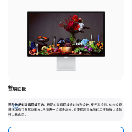
玻璃面板
两种抗反射玻璃面板可选。
标配的玻璃面板经过特别设计，反光率极低。纳米纹理
展
玻璃面板可分散反射光，从而进一步减少反光，即使在高亮光源的工作场所也能保
持出色画质。
开