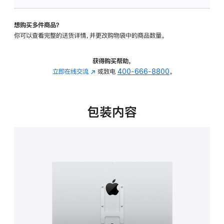
VESA
支
想购买多件商品？
架
你可以查看完整的送货详情，并更改购物袋中的商品数量。
转
换
器
获得购买帮助，
的
立即在线交流
(在
或致电
400-666-8800
。
分
新
期
窗
付
口
包装内容
款
中
选
打
项)
开)