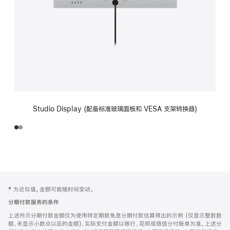
Studio Display (配备标准玻璃面板和 VESA 支架转换器)
网
脚
‡ 为近似值。金额可能随时间变动。
注
页
分期付款服务的条件
页
上述所示分期付款金额仅为使用特定期数免息分期付款估算得出的示例 (仅显示整数数
脚
额，未显示小数点以后的金额)，实际支付金额以银行、花呗或微信分付账单为准。上述分