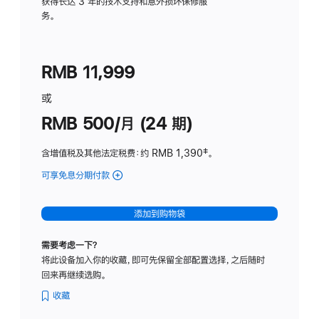
务
获得长达 3 年的技术支持和意外损坏保修服
务。
计
划
(适
RMB 11,999
用
于
或
Studio
RMB 500/月 (24 期)
Display
含增值税及其他法定税费
：约 RMB 1,390
脚
‡。
注
可享免息分期付款
(Studio
Display
-
添加到购物袋
标
准
需要考虑一下？
玻
将此设备加入你的收藏，即可先保留全部配置选择，之后随时
璃
回来再继续选购。
面
板
收藏
-