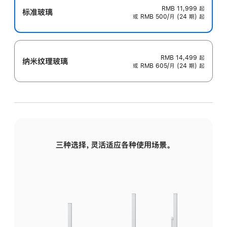
RMB 11,999
起
标准玻璃
或 RMB 500/月 (24 期) 起
RMB 14,499
起
纳米纹理玻璃
或 RMB 605/月 (24 期) 起
三种选择，灵活适应各种使用场景。
标