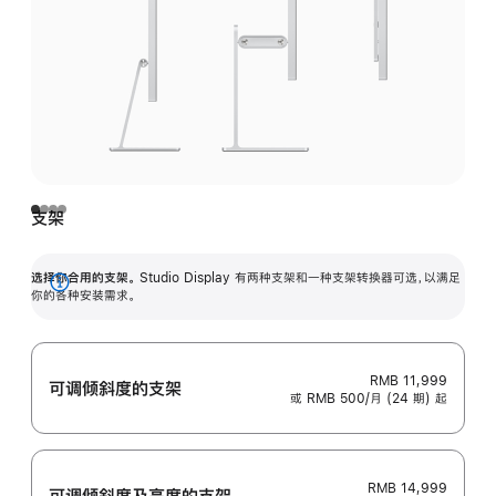
支架
选择你合用的支架。
Studio Display 有两种支架和一种支架转换器可选，以满足
展
你的各种安装需求。
开
RMB 11,999
可调倾斜度的支架
或 RMB 500/月 (24 期) 起
RMB 14,999
可调倾斜度及高‍度的支‍架