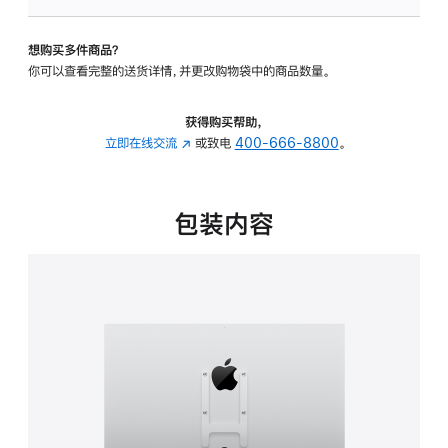
VESA
支
想购买多件商品？
架
你可以查看完整的送货详情，并更改购物袋中的商品数量。
转
换
器
获得购买帮助，
的
立即在线交流
(在
或致电
400-666-8800
。
分
新
期
窗
付
口
包装内容
款
中
选
打
项)
开)