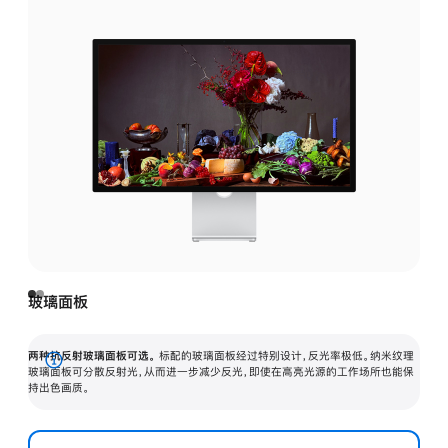
玻璃面板
两种抗反射玻璃面板可选。
标配的玻璃面板经过特别设计，反光率极低。纳米纹理
展
玻璃面板可分散反射光，从而进一步减少反光，即使在高亮光源的工作场所也能保
持出色画质。
开