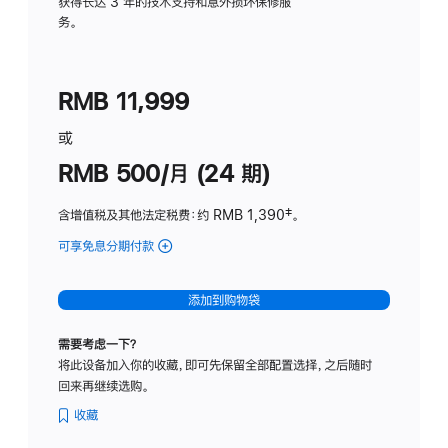
务
获得长达 3 年的技术支持和意外损坏保修服
务。
计
划
(适
RMB 11,999
用
于
或
Studio
RMB 500/月 (24 期)
Display
含增值税及其他法定税费
：约 RMB 1,390
脚
‡。
注
可享免息分期付款
(Studio
Display
-
添加到购物袋
标
准
需要考虑一下？
玻
将此设备加入你的收藏，即可先保留全部配置选择，之后随时
璃
回来再继续选购。
面
板
收藏
-