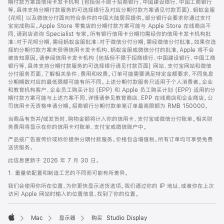
期付款方案由信用卡发卡机构 (包括但不限于招商银行、中国建设银行、中国工商银行
等，具体支持分期付款服务的可选择银行及对应分期付款方案请见付款页面)、蚂蚁金服
(花呗) 以及微信分付面向符合条件的中国大陆居民提供。部分银行会要求你通过支付
宝完成购买。Apple Store 零售店的分期付款方案可能与 Apple Store 在线商店不
同，请到店咨询 Specialist 专家。所有银行信用卡分期均需经你的信用卡发卡机构批
准；对于花呗分期，需经蚂蚁金服批准；对于微信分付分期，需经微信分付批准。如果你选
择的分期付款方案未获得信用卡发卡机构、蚂蚁金服或微信分付的批准，Apple 将不会
被告知原因。请参阅信用卡发卡机构 (包括但不限于招商银行、中国建设银行、中国工商
银行等，具体支持分期付款服务的可选择银行请见付款页面) 网站、支付宝网站和微信
分付服务页面，了解相关条件、费用和收费。订单可能需要满足特定金额要求，不同免息
分期期数对应的最低限额可能有所不同。上述分期付款服务只适用于个人消费者。企业
和教育机构客户、企业员工购买计划 (EPP) 和 Apple 员工购买计划 (EPP) 适用的分
期付款方案可能与上述方案不同，详情请参见教育商店、EPP 在线商店和企业商店。公
司信用卡无资格申请分期。招商银行分期付款单笔订单最高限额为 RMB 150000。
当商品有货并/或发货时，购物金额将计入你的信用卡、支付宝或微信分付账单。相关财
务费用将显示在你的信用卡对账单、支付宝或微信账户中。
产品按广告宣传价或标价提供分期付款服务。价格包含增值税。所有订单均可享受免费
送货服务。
此信息更新于 2026 年 7 月 30 日。
1. 重量依配置和制造工艺的不同而可能有所差异。
我们会使用你所在位置，为你更快显示送货选项。我们通过你的 IP 地址，或者你在上次
访问 Apple 网站时输入的位置信息，找到了你的位置。
Mac
显示器
购买 Studio Display