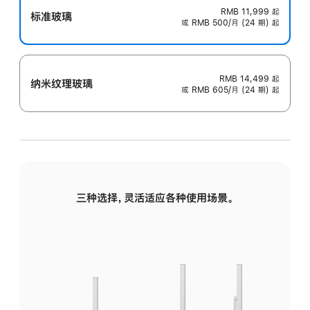
RMB 11,999
起
标准玻璃
或 RMB 500/月 (24 期) 起
RMB 14,499
起
纳米纹理玻璃
或 RMB 605/月 (24 期) 起
三种选择，灵活适应各种使用场景。
标