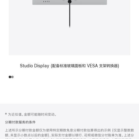
Studio Display (配备标准玻璃面板和 VESA 支架转换器)
网
脚
‡ 为近似值。金额可能随时间变动。
注
页
分期付款服务的条件
页
上述所示分期付款金额仅为使用特定期数免息分期付款估算得出的示例 (仅显示整数数
脚
额，未显示小数点以后的金额)，实际支付金额以银行、花呗或微信分付账单为准。上述分