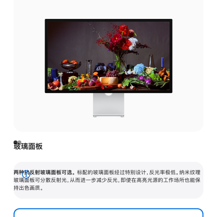
玻璃面板
两种抗反射玻璃面板可选。
标配的玻璃面板经过特别设计，反光率极低。纳米纹理
展
玻璃面板可分散反射光，从而进一步减少反光，即使在高亮光源的工作场所也能保
持出色画质。
开