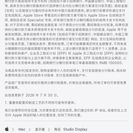
期付款方案由信用卡发卡机构 (包括但不限于招商银行、中国建设银行、中国工商银行
等，具体支持分期付款服务的可选择银行及对应分期付款方案请见付款页面)、蚂蚁金服
(花呗) 以及微信分付面向符合条件的中国大陆居民提供。部分银行会要求你通过支付
宝完成购买。Apple Store 零售店的分期付款方案可能与 Apple Store 在线商店不
同，请到店咨询 Specialist 专家。所有银行信用卡分期均需经你的信用卡发卡机构批
准；对于花呗分期，需经蚂蚁金服批准；对于微信分付分期，需经微信分付批准。如果你选
择的分期付款方案未获得信用卡发卡机构、蚂蚁金服或微信分付的批准，Apple 将不会
被告知原因。请参阅信用卡发卡机构 (包括但不限于招商银行、中国建设银行、中国工商
银行等，具体支持分期付款服务的可选择银行请见付款页面) 网站、支付宝网站和微信
分付服务页面，了解相关条件、费用和收费。订单可能需要满足特定金额要求，不同免息
分期期数对应的最低限额可能有所不同。上述分期付款服务只适用于个人消费者。企业
和教育机构客户、企业员工购买计划 (EPP) 和 Apple 员工购买计划 (EPP) 适用的分
期付款方案可能与上述方案不同，详情请参见教育商店、EPP 在线商店和企业商店。公
司信用卡无资格申请分期。招商银行分期付款单笔订单最高限额为 RMB 150000。
当商品有货并/或发货时，购物金额将计入你的信用卡、支付宝或微信分付账单。相关财
务费用将显示在你的信用卡对账单、支付宝或微信账户中。
产品按广告宣传价或标价提供分期付款服务。价格包含增值税。所有订单均可享受免费
送货服务。
此信息更新于 2026 年 7 月 30 日。
1. 重量依配置和制造工艺的不同而可能有所差异。
我们会使用你所在位置，为你更快显示送货选项。我们通过你的 IP 地址，或者你在上次
访问 Apple 网站时输入的位置信息，找到了你的位置。
Mac
显示器
购买 Studio Display