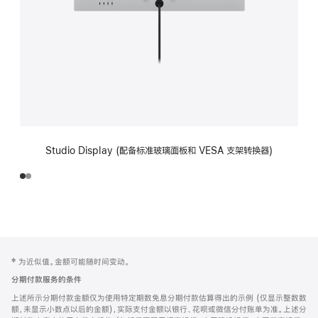
Studio Display (配备标准玻璃面板和 VESA 支架转换器)
网
脚
‡ 为近似值。金额可能随时间变动。
注
页
分期付款服务的条件
页
上述所示分期付款金额仅为使用特定期数免息分期付款估算得出的示例 (仅显示整数数
脚
额，未显示小数点以后的金额)，实际支付金额以银行、花呗或微信分付账单为准。上述分