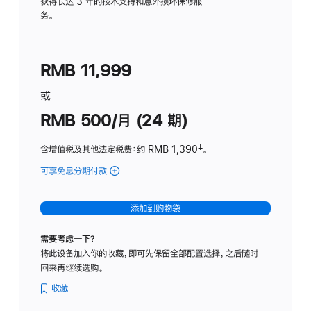
务
获得长达 3 年的技术支持和意外损坏保修服
务。
计
划
(适
RMB 11,999
用
于
或
Studio
RMB 500/月 (24 期)
Display
含增值税及其他法定税费
：约 RMB 1,390
脚
‡。
注
可享免息分期付款
(Studio
Display
-
添加到购物袋
标
准
需要考虑一下？
玻
将此设备加入你的收藏，即可先保留全部配置选择，之后随时
璃
回来再继续选购。
面
板
收藏
-