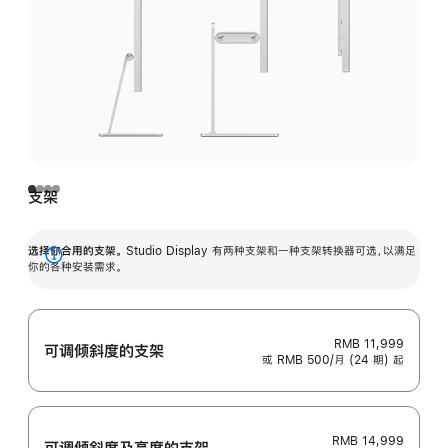
支架
选择你合用的支架。
Studio Display 有两种支架和一种支架转换器可选，以满足
展
你的各种安装需求。
开
RMB 11,999
可调倾斜度的支架
或 RMB 500/月 (24 期) 起
RMB 14,999
可调倾斜度及高‍度的支‍架