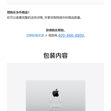
VESA
支
想购买多件商品？
架
你可以查看完整的送货详情，并更改购物袋中的商品数量。
转
换
器
获得购买帮助，
的
立即在线交流
(在
或致电
400-666-8800
。
分
新
期
窗
付
口
包装内容
款
中
选
打
项)
开)