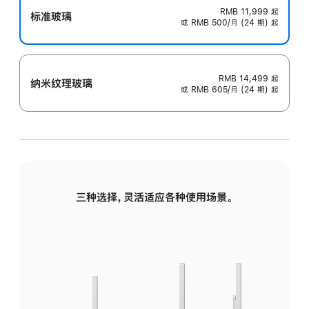
RMB 11,999
起
标准玻璃
或 RMB 500/月 (24 期) 起
RMB 14,499
起
纳米纹理玻璃
或 RMB 605/月 (24 期) 起
三种选择，灵活适应各种使用场景。
标