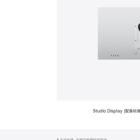
Studio Display (配
网
脚