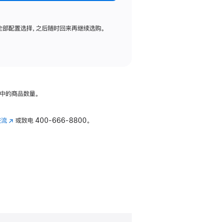
全部配置选择，之后随时回来再继续选购。
中的商品数量。
交流
(在
或致电
400-666-8800。
新
窗
口
中
打
开)