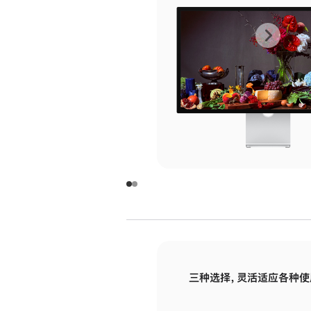
上
下
一
一
张
张
图
图
库
库
图
图
片
片
-
-
玻
玻
璃
璃
三种选择，灵活适应各种使
面
面
板
板