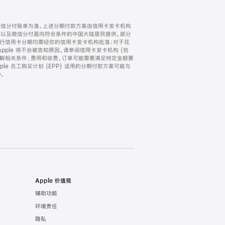
微信分付账单为准。上述分期付款方案由信用卡发卡机构
) 以及微信分付面向符合条件的中国大陆居民提供。部分
家。所有银行信用卡分期均需经你的信用卡发卡机构批准；对于花
ple 将不会被告知原因。请参阅信用卡发卡机构 (包
了解相关条件、费用和收费。订单可能需要满足特定金额要
e 员工购买计划 (EPP) 适用的分期付款方案可能与
。
Apple 价值观
辅助功能
环境责任
隐私