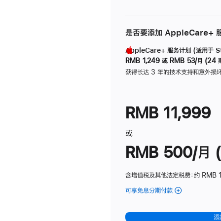
是否要添加 AppleCare+
AppleCare+ 服务计划 (适用于 Stu
RMB 1,249
或
RMB 53/月 (24 
获得长达 3 年的技术支持和意外损
RMB 11,999
或
RMB 500/月 (
含增值税及其他法定税费
：约 RMB 
可享免息分期付款
(Studio
Display
-
添