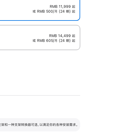
RMB 11,999
起
或 RMB 500/月 (24 期) 起
RMB 14,499
起
或 RMB 605/月 (24 期) 起
配可调倾斜度及高度的支架，额外增加 105
VESA 支架转换器
 有两种支架和一种支架转换器可选，以满足你的各种安装需求。
毫米的高度调节范围。
容的支架 (未随附)