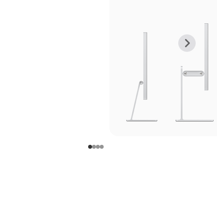
上
下
一
一
张
张
图
图
库
库
图
图
片
片
-
-
支
支
架
架