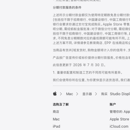
‡ 为近似值。金额可能随时间变动。
注
页
分期付款服务的条件
页
上述所示分期付款金额仅为使用特定期数免息分期付款估
脚
(包括但不限于招商银行、中国建设银行、中国工商银行
银行会要求你通过支付宝完成购买。Apple Store 零
呗分期，需经蚂蚁金服批准；对于微信分付分期，需经微信
括但不限于招商银行、中国建设银行、中国工商银行等，
求，不同免息分期期数对应的最低限额可能有所不同。上述分
上述方案不同，详情请参见教育商店、EPP 在线商店和
当商品有货并/或发货时，购物金额将计入你的信用卡、
产品按广告宣传价或标价提供分期付款服务。价格包含
此信息更新于 2026 年 7 月 30 日。
1. 重量依配置和制造工艺的不同而可能有所差异。
我们会使用你所在位置，为你更快显示送货选项。我们通过你
Mac
显示器
购买 Studio Displ
Apple
选购及了解
账户
商店
管理你的 App
Mac
Apple Stor
iPad
iCloud.com