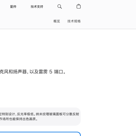
配件
技术支持
概览
技术规格
级麦克风和扬声器，以及雷雳 5 端口。
过特别设计，反光率极低。纳米纹理玻璃面板可分散反射
作场所也能保持出色画质。