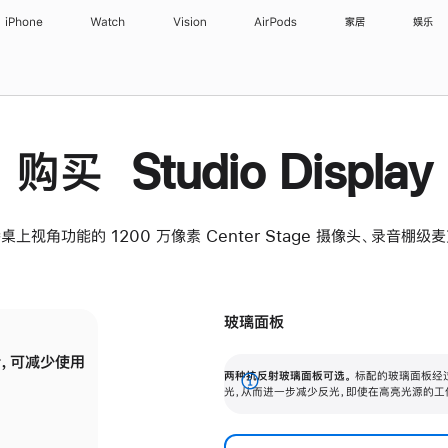
iPhone
Watch
Vision
AirPods
家居
娱乐
购买 Studio Display
桌上视角功能的 1200 万像素 Center Stage 摄像头、录音棚
玻璃面板
，可减少使用
纳米纹理玻璃面板可进一步减少反光，即使在
两种抗反射玻璃面板可选。
标配的玻璃面板经
。
有高亮光源的场所使用，也能保持出色画质。
展
光，从而进一步减少反光，即使在高亮光源的工
开