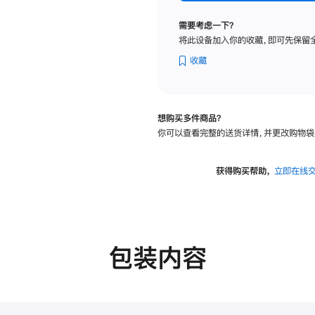
标
准
需要考虑一下？
玻
将此设备加入你的收藏，即可先保留
璃
面
收藏
板
-
VESA
想购买多件商品？
支
你可以查看完整的送货详情，并更改购物袋
架
转
换
获得购买帮助，
立即在线
器
的
分
期
付
包装内容
款
选
项)