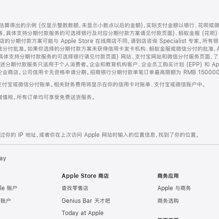
算得出的示例 (仅显示整数数额，未显示小数点以后的金额)，实际支付金额以银行、花呗或
等，具体支持分期付款服务的可选择银行及对应分期付款方案请见付款页面)、蚂蚁金服 (花呗
售店的分期付款方案可能与 Apple Store 在线商店不同，请到店咨询 Specialist 专
分付批准。如果你选择的分期付款方案未获得信用卡发卡机构、蚂蚁金服或微信分付的批准，Ap
具体支持分期付款服务的可选择银行请见付款页面) 网站、支付宝网站和微信分付服务页面，
期付款服务只适用于个人消费者。企业和教育机构客户、企业员工购买计划 (EPP) 和 Appl
企业商店。公司信用卡无资格申请分期。招商银行分期付款单笔订单最高限额为 RMB 150000
支付宝或微信分付账单。相关财务费用将显示在你的信用卡对账单、支付宝或微信账户中。
增值税。所有订单均可享受免费送货服务。
的 IP 地址，或者你在上次访问 Apple 网站时输入的位置信息，找到了你的位置。
ay
Apple Store 商店
商务应用
le 账户
查找零售店
Apple 与商务
e 账户
Genius Bar 天才吧
商务选购
Today at Apple