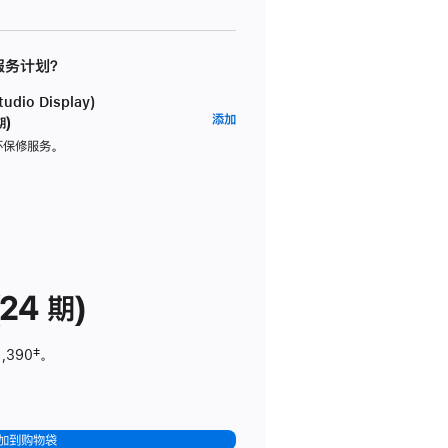
 服务计划？
dio Display)
AppleCare+
添加
期)
服
坏保修服务。
务
计
划
(适
用
于
24 期)
Studio
Display)
1,390
脚
‡。
注
加到购物袋