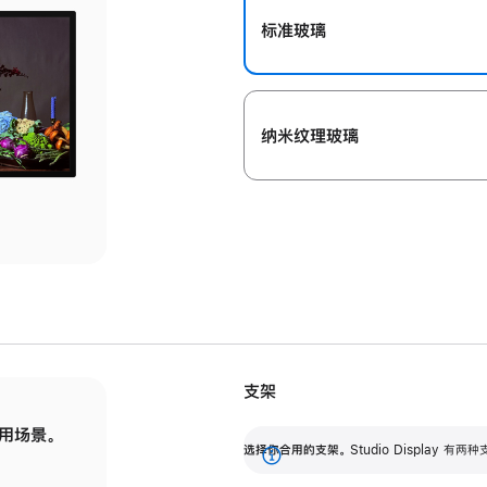
标准玻璃
纳米纹理玻璃
支架
用场景。
标配可调倾斜度的支架，提供 30 度的倾斜度
选
选择你合用的支架。
Studio Display
调节范围。
展