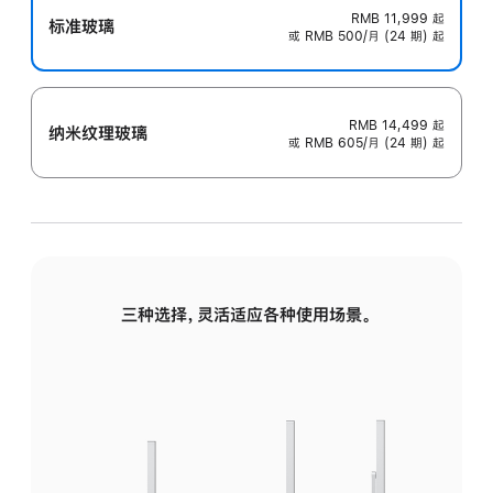
RMB 11,999
起
标准玻璃
或 RMB 500/月 (24 期) 起
RMB 14,499
起
纳米纹理玻璃
或 RMB 605/月 (24 期) 起
三种选择，灵活适应各种使用场景。
标