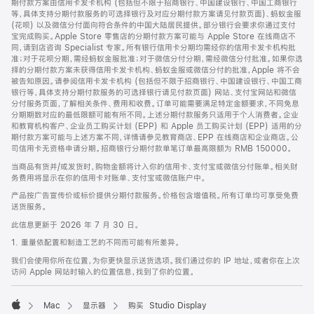
期付款方案由信用卡发卡机构 (包括但不限于招商银行、中国建设银行、中国工商银行
等，具体支持分期付款服务的可选择银行及对应分期付款方案请见付款页面)、蚂蚁金服
(花呗) 以及微信分付面向符合条件的中国大陆居民提供。部分银行会要求你通过支付
宝完成购买。Apple Store 零售店的分期付款方案可能与 Apple Store 在线商店不
同，请到店咨询 Specialist 专家。所有银行信用卡分期均需经你的信用卡发卡机构批
准；对于花呗分期，需经蚂蚁金服批准；对于微信分付分期，需经微信分付批准。如果你选
择的分期付款方案未获得信用卡发卡机构、蚂蚁金服或微信分付的批准，Apple 将不会
被告知原因。请参阅信用卡发卡机构 (包括但不限于招商银行、中国建设银行、中国工商
银行等，具体支持分期付款服务的可选择银行请见付款页面) 网站、支付宝网站和微信
分付服务页面，了解相关条件、费用和收费。订单可能需要满足特定金额要求，不同免息
分期期数对应的最低限额可能有所不同。上述分期付款服务只适用于个人消费者。企业
和教育机构客户、企业员工购买计划 (EPP) 和 Apple 员工购买计划 (EPP) 适用的分
期付款方案可能与上述方案不同，详情请参见教育商店、EPP 在线商店和企业商店。公
司信用卡无资格申请分期。招商银行分期付款单笔订单最高限额为 RMB 150000。
当商品有货并/或发货时，购物金额将计入你的信用卡、支付宝或微信分付账单。相关财
务费用将显示在你的信用卡对账单、支付宝或微信账户中。
产品按广告宣传价或标价提供分期付款服务。价格包含增值税。所有订单均可享受免费
送货服务。
此信息更新于 2026 年 7 月 30 日。
1. 重量依配置和制造工艺的不同而可能有所差异。
我们会使用你所在位置，为你更快显示送货选项。我们通过你的 IP 地址，或者你在上次
访问 Apple 网站时输入的位置信息，找到了你的位置。
Mac
显示器
购买 Studio Display