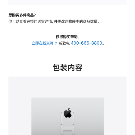
VESA
支
想购买多件商品？
架
你可以查看完整的送货详情，并更改购物袋中的商品数量。
转
换
器
获得购买帮助，
的
立即在线交流
(在
或致电
400-666-8800
。
分
新
期
窗
付
口
包装内容
款
中
选
打
项)
开)