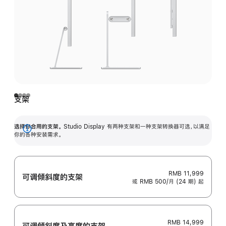
支架
选择你合用的支架。
Studio Display 有两种支架和一种支架转换器可选，以满足
展
你的各种安装需求。
开
RMB 11,999
可调倾斜度的支架
或 RMB 500/月 (24 期) 起
RMB 14,999
可调倾斜度及高‍度的支‍架