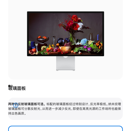
玻璃面板
两种抗反射玻璃面板可选。
标配的玻璃面板经过特别设计，反光率极低。纳米纹理
展
玻璃面板可分散反射光，从而进一步减少反光，即使在高亮光源的工作场所也能保
持出色画质。
开