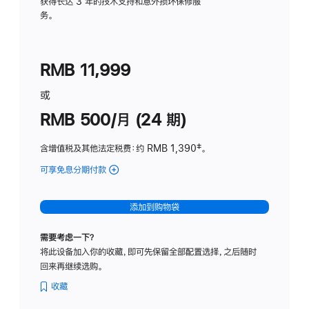
务
获得长达 3 年的技术支持和意外损坏保修服
务。
计
划
(适
RMB 11,999
用
于
或
Studio
RMB 500/月 (24 期)
Display
含增值税及其他法定税费
：约 RMB 1,390
脚
‡。
注
可享免息分期付款
(Studio
Display
-
添加到购物袋
标
准
需要考虑一下？
玻
将此设备加入你的收藏，即可先保留全部配置选择，之后随时
璃
回来再继续选购。
面
板
收藏
-