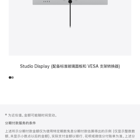
Studio Display (配备标准玻璃面板和 VESA 支架转换器)
网
脚
‡ 为近似值。金额可能随时间变动。
注
页
分期付款服务的条件
页
上述所示分期付款金额仅为使用特定期数免息分期付款估算得出的示例 (仅显示整数数
脚
额，未显示小数点以后的金额)，实际支付金额以银行、花呗或微信分付账单为准。上述分