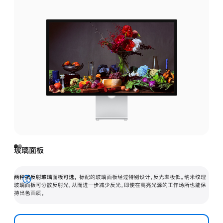
玻璃面板
两种抗反射玻璃面板可选。
标配的玻璃面板经过特别设计，反光率极低。纳米纹理
展
玻璃面板可分散反射光，从而进一步减少反光，即使在高亮光源的工作场所也能保
持出色画质。
开