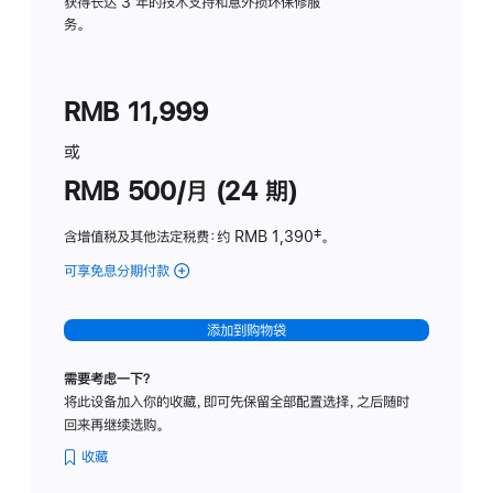
务
获得长达 3 年的技术支持和意外损坏保修服
务。
计
划
(适
RMB 11,999
用
于
或
Studio
RMB 500/月 (24 期)
Display
含增值税及其他法定税费
：约 RMB 1,390
脚
‡。
注
可享免息分期付款
(Studio
Display
-
添加到购物袋
标
准
需要考虑一下？
玻
将此设备加入你的收藏，即可先保留全部配置选择，之后随时
璃
回来再继续选购。
面
板
收藏
-