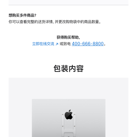
VESA
支
想购买多件商品？
架
你可以查看完整的送货详情，并更改购物袋中的商品数量。
转
换
器
获得购买帮助，
的
立即在线交流
(在
或致电
400-666-8800
。
分
新
期
窗
付
口
包装内容
款
中
选
打
项)
开)