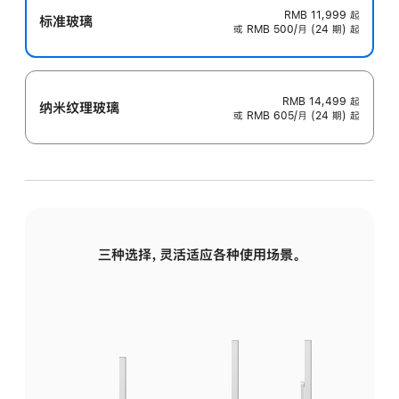
RMB 11,999
起
标准玻璃
或 RMB 500/月 (24 期) 起
RMB 14,499
起
纳米纹理玻璃
或 RMB 605/月 (24 期) 起
三种选择，灵活适应各种使用场景。
标