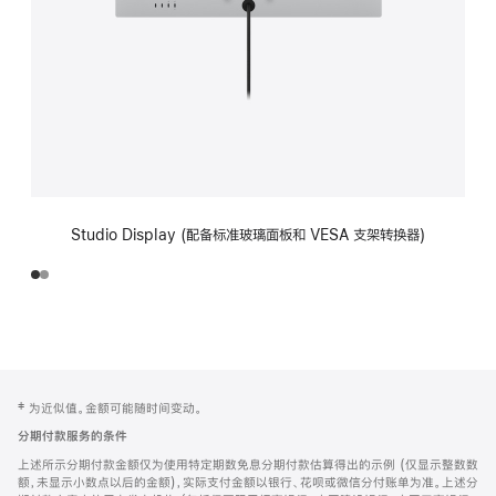
Studio Display (配备标准玻璃面板和 VESA 支架转换器)
网
脚
‡ 为近似值。金额可能随时间变动。
注
页
分期付款服务的条件
页
上述所示分期付款金额仅为使用特定期数免息分期付款估算得出的示例 (仅显示整数数
脚
额，未显示小数点以后的金额)，实际支付金额以银行、花呗或微信分付账单为准。上述分