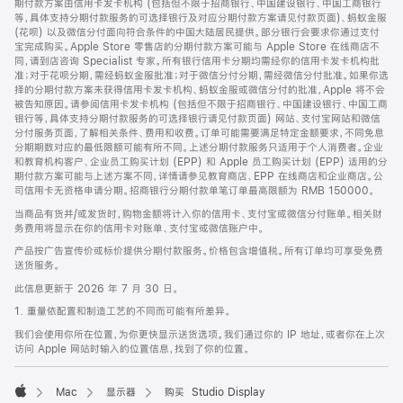
期付款方案由信用卡发卡机构 (包括但不限于招商银行、中国建设银行、中国工商银行
等，具体支持分期付款服务的可选择银行及对应分期付款方案请见付款页面)、蚂蚁金服
(花呗) 以及微信分付面向符合条件的中国大陆居民提供。部分银行会要求你通过支付
宝完成购买。Apple Store 零售店的分期付款方案可能与 Apple Store 在线商店不
同，请到店咨询 Specialist 专家。所有银行信用卡分期均需经你的信用卡发卡机构批
准；对于花呗分期，需经蚂蚁金服批准；对于微信分付分期，需经微信分付批准。如果你选
择的分期付款方案未获得信用卡发卡机构、蚂蚁金服或微信分付的批准，Apple 将不会
被告知原因。请参阅信用卡发卡机构 (包括但不限于招商银行、中国建设银行、中国工商
银行等，具体支持分期付款服务的可选择银行请见付款页面) 网站、支付宝网站和微信
分付服务页面，了解相关条件、费用和收费。订单可能需要满足特定金额要求，不同免息
分期期数对应的最低限额可能有所不同。上述分期付款服务只适用于个人消费者。企业
和教育机构客户、企业员工购买计划 (EPP) 和 Apple 员工购买计划 (EPP) 适用的分
期付款方案可能与上述方案不同，详情请参见教育商店、EPP 在线商店和企业商店。公
司信用卡无资格申请分期。招商银行分期付款单笔订单最高限额为 RMB 150000。
当商品有货并/或发货时，购物金额将计入你的信用卡、支付宝或微信分付账单。相关财
务费用将显示在你的信用卡对账单、支付宝或微信账户中。
产品按广告宣传价或标价提供分期付款服务。价格包含增值税。所有订单均可享受免费
送货服务。
此信息更新于 2026 年 7 月 30 日。
1. 重量依配置和制造工艺的不同而可能有所差异。
我们会使用你所在位置，为你更快显示送货选项。我们通过你的 IP 地址，或者你在上次
访问 Apple 网站时输入的位置信息，找到了你的位置。
Mac
显示器
购买 Studio Display