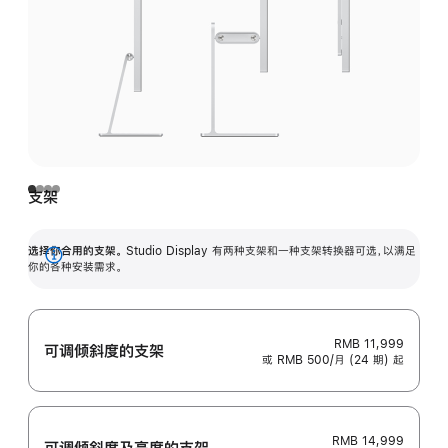
支架
选择你合用的支架。
Studio Display 有两种支架和一种支架转换器可选，以满足
展
你的各种安装需求。
开
RMB 11,999
可调倾斜度的支架
或 RMB 500/月 (24 期) 起
RMB 14,999
可调倾斜度及高‍度的支‍架