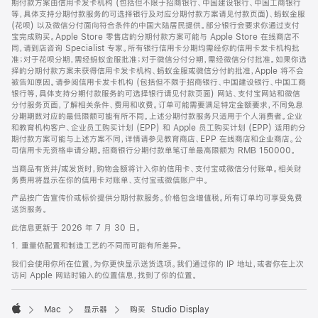
期付款方案由信用卡发卡机构 (包括但不限于招商银行、中国建设银行、中国工商银行
等，具体支持分期付款服务的可选择银行及对应分期付款方案请见付款页面)、蚂蚁金服
(花呗) 以及微信分付面向符合条件的中国大陆居民提供。部分银行会要求你通过支付
宝完成购买。Apple Store 零售店的分期付款方案可能与 Apple Store 在线商店不
同，请到店咨询 Specialist 专家。所有银行信用卡分期均需经你的信用卡发卡机构批
准；对于花呗分期，需经蚂蚁金服批准；对于微信分付分期，需经微信分付批准。如果你选
择的分期付款方案未获得信用卡发卡机构、蚂蚁金服或微信分付的批准，Apple 将不会
被告知原因。请参阅信用卡发卡机构 (包括但不限于招商银行、中国建设银行、中国工商
银行等，具体支持分期付款服务的可选择银行请见付款页面) 网站、支付宝网站和微信
分付服务页面，了解相关条件、费用和收费。订单可能需要满足特定金额要求，不同免息
分期期数对应的最低限额可能有所不同。上述分期付款服务只适用于个人消费者。企业
和教育机构客户、企业员工购买计划 (EPP) 和 Apple 员工购买计划 (EPP) 适用的分
期付款方案可能与上述方案不同，详情请参见教育商店、EPP 在线商店和企业商店。公
司信用卡无资格申请分期。招商银行分期付款单笔订单最高限额为 RMB 150000。
当商品有货并/或发货时，购物金额将计入你的信用卡、支付宝或微信分付账单。相关财
务费用将显示在你的信用卡对账单、支付宝或微信账户中。
产品按广告宣传价或标价提供分期付款服务。价格包含增值税。所有订单均可享受免费
送货服务。
此信息更新于 2026 年 7 月 30 日。
1. 重量依配置和制造工艺的不同而可能有所差异。
我们会使用你所在位置，为你更快显示送货选项。我们通过你的 IP 地址，或者你在上次
访问 Apple 网站时输入的位置信息，找到了你的位置。
Mac
显示器
购买 Studio Display