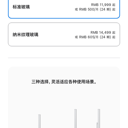
RMB 11,999
起
标准玻璃
或 RMB 500/月 (24 期) 起
RMB 14,499
起
纳米纹理玻璃
或 RMB 605/月 (24 期) 起
三种选择，灵活适应各种使用场景。
标