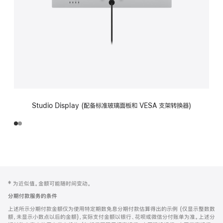
Studio Display (配备标准玻璃面板和 VESA 支架转换器)
网
脚
‡ 为近似值。金额可能随时间变动。
注
页
分期付款服务的条件
页
上述所示分期付款金额仅为使用特定期数免息分期付款估算得出的示例 (仅显示整数数
脚
额，未显示小数点以后的金额)，实际支付金额以银行、花呗或微信分付账单为准。上述分