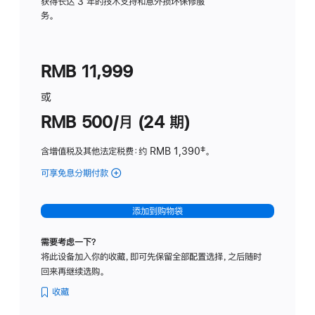
务
获得长达 3 年的技术支持和意外损坏保修服
务。
计
划
(适
RMB 11,999
用
于
或
Studio
RMB 500/月 (24 期)
Display
含增值税及其他法定税费
：约 RMB 1,390
脚
‡。
注
可享免息分期付款
(Studio
Display
-
添加到购物袋
标
准
需要考虑一下？
玻
将此设备加入你的收藏，即可先保留全部配置选择，之后随时
璃
回来再继续选购。
面
板
收藏
-