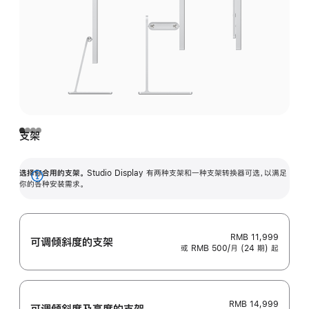
支架
选择你合用的支架。
Studio Display 有两种支架和一种支架转换器可选，以满足
展
你的各种安装需求。
开
RMB 11,999
可调倾斜度的支架
或 RMB 500/月 (24 期) 起
RMB 14,999
可调倾斜度及高‍度的支‍架