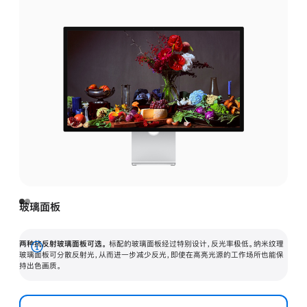
玻璃面板
两种抗反射玻璃面板可选。
标配的玻璃面板经过特别设计，反光率极低。纳米纹理
展
玻璃面板可分散反射光，从而进一步减少反光，即使在高亮光源的工作场所也能保
持出色画质。
开