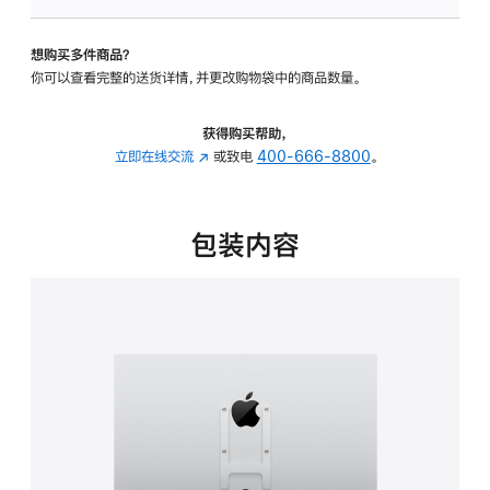
VESA
支
想购买多件商品？
架
你可以查看完整的送货详情，并更改购物袋中的商品数量。
转
换
器
获得购买帮助，
的
立即在线交流
(在
或致电
400-666-8800
。
分
新
期
窗
付
口
包装内容
款
中
选
打
项)
开)