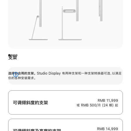
支架
选择你合用的支架。
Studio Display 有两种支架和一种支架转换器可选，以满足
展
你的各种安装需求。
开
RMB 11,999
可调倾斜度的支架
或 RMB 500/月 (24 期) 起
RMB 14,999
可调倾斜度及高‍度的支‍架