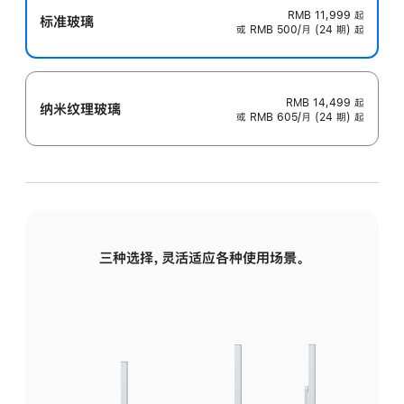
RMB 11,999
起
标准玻璃
或 RMB 500/月 (24 期) 起
RMB 14,499
起
纳米纹理玻璃
或 RMB 605/月 (24 期) 起
三种选择，灵活适应各种使用场景。
标