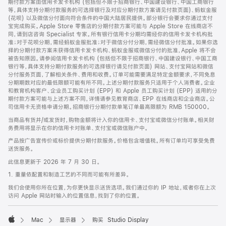
期付款方案由信用卡发卡机构 (包括但不限于招商银行、中国建设银行、中国工商银行
等，具体支持分期付款服务的可选择银行及对应分期付款方案请见付款页面)、蚂蚁金服
(花呗) 以及微信分付面向符合条件的中国大陆居民提供。部分银行会要求你通过支付
宝完成购买。Apple Store 零售店的分期付款方案可能与 Apple Store 在线商店不
同，请到店咨询 Specialist 专家。所有银行信用卡分期均需经你的信用卡发卡机构批
准；对于花呗分期，需经蚂蚁金服批准；对于微信分付分期，需经微信分付批准。如果你选
择的分期付款方案未获得信用卡发卡机构、蚂蚁金服或微信分付的批准，Apple 将不会
被告知原因。请参阅信用卡发卡机构 (包括但不限于招商银行、中国建设银行、中国工商
银行等，具体支持分期付款服务的可选择银行请见付款页面) 网站、支付宝网站和微信
分付服务页面，了解相关条件、费用和收费。订单可能需要满足特定金额要求，不同免息
分期期数对应的最低限额可能有所不同。上述分期付款服务只适用于个人消费者。企业
和教育机构客户、企业员工购买计划 (EPP) 和 Apple 员工购买计划 (EPP) 适用的分
期付款方案可能与上述方案不同，详情请参见教育商店、EPP 在线商店和企业商店。公
司信用卡无资格申请分期。招商银行分期付款单笔订单最高限额为 RMB 150000。
当商品有货并/或发货时，购物金额将计入你的信用卡、支付宝或微信分付账单。相关财
务费用将显示在你的信用卡对账单、支付宝或微信账户中。
产品按广告宣传价或标价提供分期付款服务。价格包含增值税。所有订单均可享受免费
送货服务。
此信息更新于 2026 年 7 月 30 日。
1. 重量依配置和制造工艺的不同而可能有所差异。
我们会使用你所在位置，为你更快显示送货选项。我们通过你的 IP 地址，或者你在上次
访问 Apple 网站时输入的位置信息，找到了你的位置。
Mac
显示器
购买 Studio Display