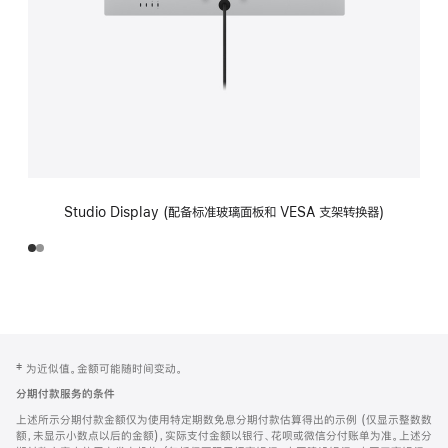
Studio Display (配备标准玻璃面板和 VESA 支架转换器)
网
脚
‡ 为近似值。金额可能随时间变动。
注
页
分期付款服务的条件
页
上述所示分期付款金额仅为使用特定期数免息分期付款估算得出的示例 (仅显示整数数
脚
额，未显示小数点以后的金额)，实际支付金额以银行、花呗或微信分付账单为准。上述分