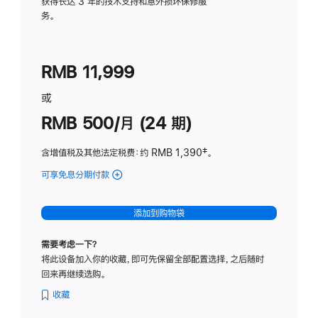
务
获得长达 3 年的技术支持和意外损坏保修服
务。
计
划
(适
RMB 11,999
用
于
或
Studio
RMB 500/月 (24 期)
Display
含增值税及其他法定税费
：约 RMB 1,390
脚
‡。
注
可享免息分期付款
(Studio
Display
-
添加到购物袋
标
准
需要考虑一下？
玻
将此设备加入你的收藏，即可先保留全部配置选择，之后随时
璃
回来再继续选购。
面
板
收藏
-