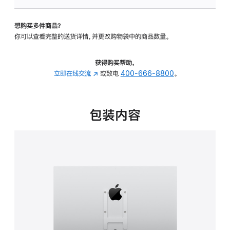
VESA
支
想购买多件商品？
架
你可以查看完整的送货详情，并更改购物袋中的商品数量。
转
换
器
获得购买帮助，
的
立即在线交流
(在
或致电
400-666-8800
。
分
新
期
窗
付
口
包装内容
款
中
选
打
项)
开)