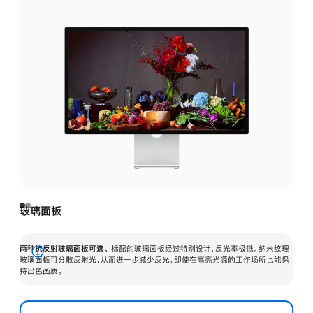
玻璃面板
两种抗反射玻璃面板可选。
标配的玻璃面板经过特别设计，反光率极低。纳米纹理
展
玻璃面板可分散反射光，从而进一步减少反光，即使在高亮光源的工作场所也能保
持出色画质。
开