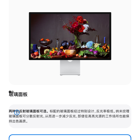
玻璃面板
两种抗反射玻璃面板可选。
标配的玻璃面板经过特别设计，反光率极低。纳米纹理
展
玻璃面板可分散反射光，从而进一步减少反光，即使在高亮光源的工作场所也能保
持出色画质。
开