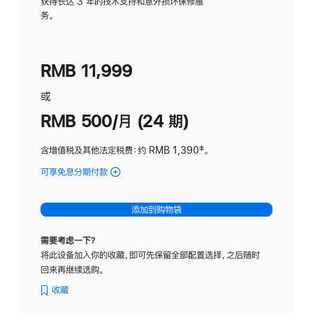
务
获得长达 3 年的技术支持和意外损坏保修服
务。
计
划
(适
RMB 11,999
用
于
或
Studio
RMB 500/月 (24 期)
Display
含增值税及其他法定税费
：约 RMB 1,390
脚
‡。
注
可享免息分期付款
(Studio
Display
-
添加到购物袋
标
准
需要考虑一下？
玻
将此设备加入你的收藏，即可先保留全部配置选择，之后随时
璃
回来再继续选购。
面
板
收藏
-