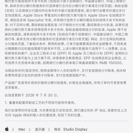
期付款方案由信用卡发卡机构 (包括但不限于招商银行、中国建设银行、中国工商银行
等，具体支持分期付款服务的可选择银行及对应分期付款方案请见付款页面)、蚂蚁金服
(花呗) 以及微信分付面向符合条件的中国大陆居民提供。部分银行会要求你通过支付
宝完成购买。Apple Store 零售店的分期付款方案可能与 Apple Store 在线商店不
同，请到店咨询 Specialist 专家。所有银行信用卡分期均需经你的信用卡发卡机构批
准；对于花呗分期，需经蚂蚁金服批准；对于微信分付分期，需经微信分付批准。如果你选
择的分期付款方案未获得信用卡发卡机构、蚂蚁金服或微信分付的批准，Apple 将不会
被告知原因。请参阅信用卡发卡机构 (包括但不限于招商银行、中国建设银行、中国工商
银行等，具体支持分期付款服务的可选择银行请见付款页面) 网站、支付宝网站和微信
分付服务页面，了解相关条件、费用和收费。订单可能需要满足特定金额要求，不同免息
分期期数对应的最低限额可能有所不同。上述分期付款服务只适用于个人消费者。企业
和教育机构客户、企业员工购买计划 (EPP) 和 Apple 员工购买计划 (EPP) 适用的分
期付款方案可能与上述方案不同，详情请参见教育商店、EPP 在线商店和企业商店。公
司信用卡无资格申请分期。招商银行分期付款单笔订单最高限额为 RMB 150000。
当商品有货并/或发货时，购物金额将计入你的信用卡、支付宝或微信分付账单。相关财
务费用将显示在你的信用卡对账单、支付宝或微信账户中。
产品按广告宣传价或标价提供分期付款服务。价格包含增值税。所有订单均可享受免费
送货服务。
此信息更新于 2026 年 7 月 30 日。
1. 重量依配置和制造工艺的不同而可能有所差异。
我们会使用你所在位置，为你更快显示送货选项。我们通过你的 IP 地址，或者你在上次
访问 Apple 网站时输入的位置信息，找到了你的位置。
Mac
显示器
购买 Studio Display