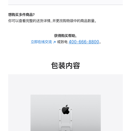
VESA
支
想购买多件商品？
架
你可以查看完整的送货详情，并更改购物袋中的商品数量。
转
换
器
获得购买帮助，
的
立即在线交流
(在
或致电
400-666-8800
。
分
新
期
窗
付
口
包装内容
款
中
选
打
项)
开)