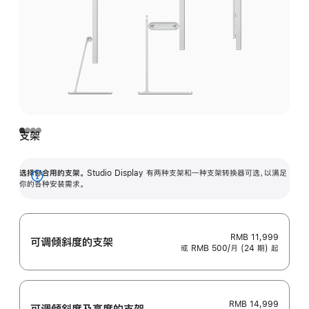
支架
选择你合用的支架。
Studio Display 有两种支架和一种支架转换器可选，以满足
展
你的各种安装需求。
开
RMB 11,999
可调倾斜度的支架
或 RMB 500/月 (24 期) 起
RMB 14,999
可调倾斜度及高‍度的支‍架