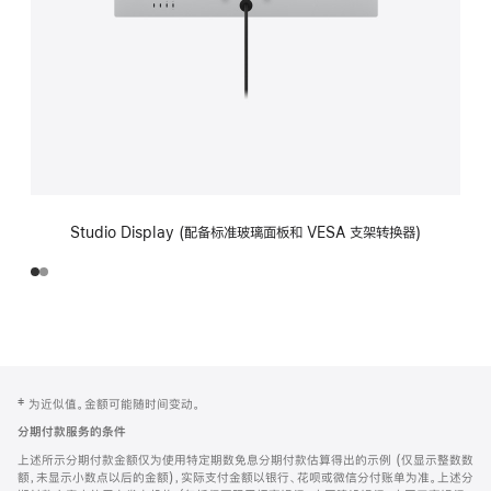
Studio Display (配备标准玻璃面板和 VESA 支架转换器)
网
脚
‡ 为近似值。金额可能随时间变动。
注
页
分期付款服务的条件
页
上述所示分期付款金额仅为使用特定期数免息分期付款估算得出的示例 (仅显示整数数
脚
额，未显示小数点以后的金额)，实际支付金额以银行、花呗或微信分付账单为准。上述分