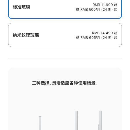
RMB 11,999
起
标准玻璃
或 RMB 500/月 (24 期) 起
RMB 14,499
起
纳米纹理玻璃
或 RMB 605/月 (24 期) 起
三种选择，灵活适应各种使用场景。
标