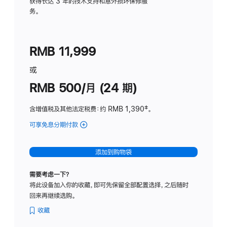
务
获得长达 3 年的技术支持和意外损坏保修服
务。
计
划
(适
RMB 11,999
用
于
或
Studio
RMB 500/月 (24 期)
Display
含增值税及其他法定税费
：约 RMB 1,390
脚
‡。
注
可享免息分期付款
(Studio
Display
-
添加到购物袋
标
准
需要考虑一下？
玻
将此设备加入你的收藏，即可先保留全部配置选择，之后随时
璃
回来再继续选购。
面
板
收藏
-