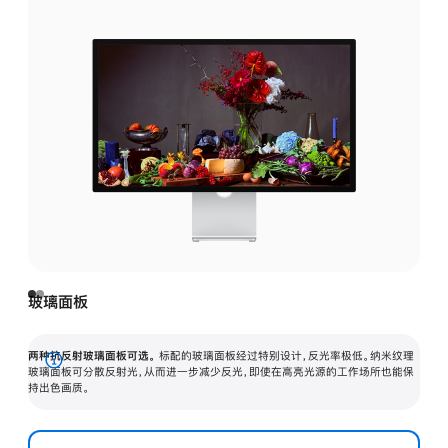
玻璃面板
两种抗反射玻璃面板可选。
标配的玻璃面板经过特别设计，反光率极低。纳米纹理
展
玻璃面板可分散反射光，从而进一步减少反光，即使在高亮光源的工作场所也能保
持出色画质。
开