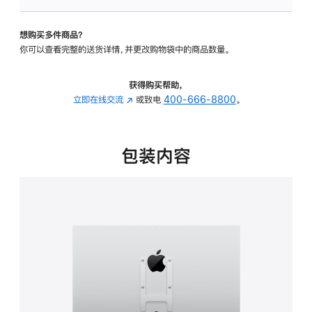
VESA
支
想购买多件商品？
架
你可以查看完整的送货详情，并更改购物袋中的商品数量。
转
换
器
获得购买帮助，
的
立即在线交流
(在
或致电
400-666-8800
。
分
新
期
窗
付
口
包装内容
款
中
选
打
项)
开)