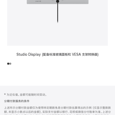
Studio Display (配备标准玻璃面板和 VESA 支架转换器)
网
脚
‡ 为近似值。金额可能随时间变动。
注
页
分期付款服务的条件
页
上述所示分期付款金额仅为使用特定期数免息分期付款估算得出的示例 (仅显示整数数
脚
额，未显示小数点以后的金额)，实际支付金额以银行、花呗或微信分付账单为准。上述分