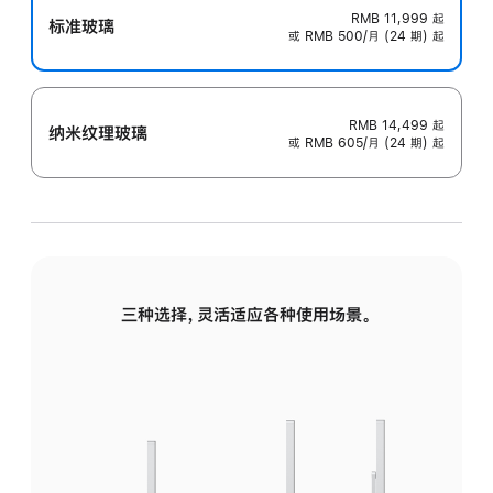
RMB 11,999
起
标准玻璃
或 RMB 500/月 (24 期) 起
RMB 14,499
起
纳米纹理玻璃
或 RMB 605/月 (24 期) 起
三种选择，灵活适应各种使用场景。
标