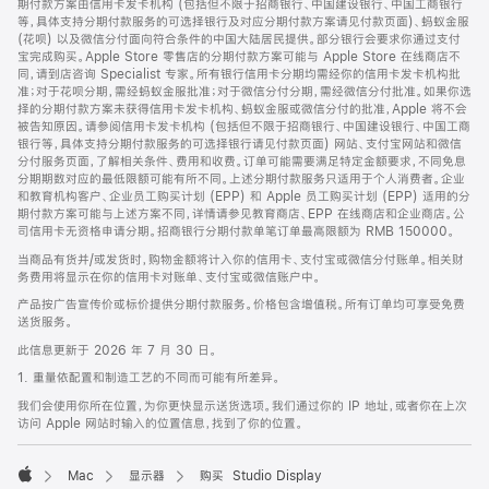
期付款方案由信用卡发卡机构 (包括但不限于招商银行、中国建设银行、中国工商银行
等，具体支持分期付款服务的可选择银行及对应分期付款方案请见付款页面)、蚂蚁金服
(花呗) 以及微信分付面向符合条件的中国大陆居民提供。部分银行会要求你通过支付
宝完成购买。Apple Store 零售店的分期付款方案可能与 Apple Store 在线商店不
同，请到店咨询 Specialist 专家。所有银行信用卡分期均需经你的信用卡发卡机构批
准；对于花呗分期，需经蚂蚁金服批准；对于微信分付分期，需经微信分付批准。如果你选
择的分期付款方案未获得信用卡发卡机构、蚂蚁金服或微信分付的批准，Apple 将不会
被告知原因。请参阅信用卡发卡机构 (包括但不限于招商银行、中国建设银行、中国工商
银行等，具体支持分期付款服务的可选择银行请见付款页面) 网站、支付宝网站和微信
分付服务页面，了解相关条件、费用和收费。订单可能需要满足特定金额要求，不同免息
分期期数对应的最低限额可能有所不同。上述分期付款服务只适用于个人消费者。企业
和教育机构客户、企业员工购买计划 (EPP) 和 Apple 员工购买计划 (EPP) 适用的分
期付款方案可能与上述方案不同，详情请参见教育商店、EPP 在线商店和企业商店。公
司信用卡无资格申请分期。招商银行分期付款单笔订单最高限额为 RMB 150000。
当商品有货并/或发货时，购物金额将计入你的信用卡、支付宝或微信分付账单。相关财
务费用将显示在你的信用卡对账单、支付宝或微信账户中。
产品按广告宣传价或标价提供分期付款服务。价格包含增值税。所有订单均可享受免费
送货服务。
此信息更新于 2026 年 7 月 30 日。
1. 重量依配置和制造工艺的不同而可能有所差异。
我们会使用你所在位置，为你更快显示送货选项。我们通过你的 IP 地址，或者你在上次
访问 Apple 网站时输入的位置信息，找到了你的位置。
Mac
显示器
购买 Studio Display