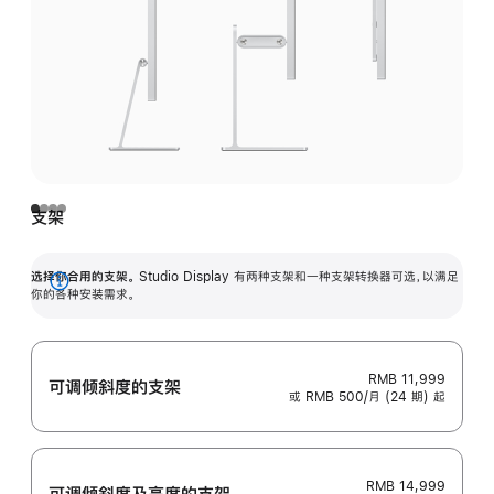
支架
选择你合用的支架。
Studio Display 有两种支架和一种支架转换器可选，以满足
展
你的各种安装需求。
开
RMB 11,999
可调倾斜度的支架
或 RMB 500/月 (24 期) 起
RMB 14,999
可调倾斜度及高‍度的支‍架