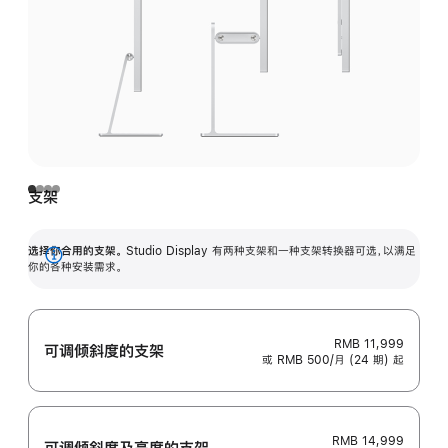
支架
选择你合用的支架。
Studio Display 有两种支架和一种支架转换器可选，以满足
展
你的各种安装需求。
开
RMB 11,999
可调倾斜度的支架
或 RMB 500/月 (24 期) 起
RMB 14,999
可调倾斜度及高‍度的支‍架