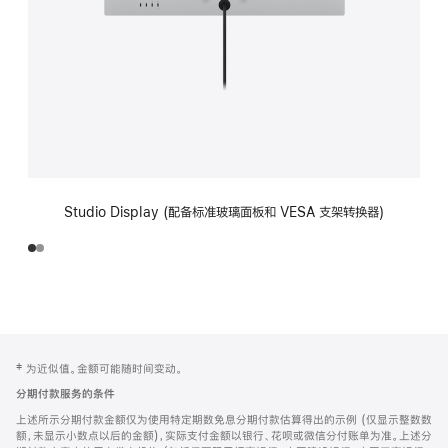
Studio Display (配备标准玻璃面板和 VESA 支架转换器)
网
脚
‡ 为近似值。金额可能随时间变动。
注
页
分期付款服务的条件
页
上述所示分期付款金额仅为使用特定期数免息分期付款估算得出的示例 (仅显示整数数
脚
额，未显示小数点以后的金额)，实际支付金额以银行、花呗或微信分付账单为准。上述分