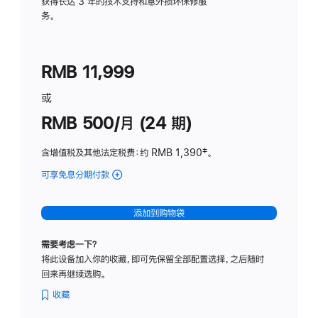
务
获得长达 3 年的技术支持和意外损坏保修服
务。
计
划
(适
RMB 11,999
用
于
或
Studio
RMB 500/月 (24 期)
Display
含增值税及其他法定税费
：约 RMB 1,390
脚
‡。
注
可享免息分期付款
(Studio
Display
-
添加到购物袋
标
准
需要考虑一下？
玻
将此设备加入你的收藏，即可先保留全部配置选择，之后随时
璃
回来再继续选购。
面
板
收藏
-