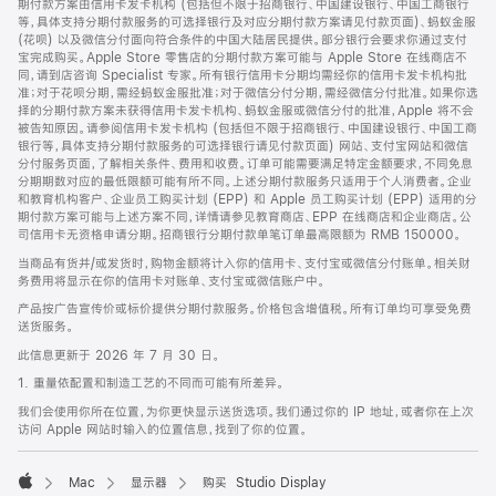
期付款方案由信用卡发卡机构 (包括但不限于招商银行、中国建设银行、中国工商银行
等，具体支持分期付款服务的可选择银行及对应分期付款方案请见付款页面)、蚂蚁金服
(花呗) 以及微信分付面向符合条件的中国大陆居民提供。部分银行会要求你通过支付
宝完成购买。Apple Store 零售店的分期付款方案可能与 Apple Store 在线商店不
同，请到店咨询 Specialist 专家。所有银行信用卡分期均需经你的信用卡发卡机构批
准；对于花呗分期，需经蚂蚁金服批准；对于微信分付分期，需经微信分付批准。如果你选
择的分期付款方案未获得信用卡发卡机构、蚂蚁金服或微信分付的批准，Apple 将不会
被告知原因。请参阅信用卡发卡机构 (包括但不限于招商银行、中国建设银行、中国工商
银行等，具体支持分期付款服务的可选择银行请见付款页面) 网站、支付宝网站和微信
分付服务页面，了解相关条件、费用和收费。订单可能需要满足特定金额要求，不同免息
分期期数对应的最低限额可能有所不同。上述分期付款服务只适用于个人消费者。企业
和教育机构客户、企业员工购买计划 (EPP) 和 Apple 员工购买计划 (EPP) 适用的分
期付款方案可能与上述方案不同，详情请参见教育商店、EPP 在线商店和企业商店。公
司信用卡无资格申请分期。招商银行分期付款单笔订单最高限额为 RMB 150000。
当商品有货并/或发货时，购物金额将计入你的信用卡、支付宝或微信分付账单。相关财
务费用将显示在你的信用卡对账单、支付宝或微信账户中。
产品按广告宣传价或标价提供分期付款服务。价格包含增值税。所有订单均可享受免费
送货服务。
此信息更新于 2026 年 7 月 30 日。
1. 重量依配置和制造工艺的不同而可能有所差异。
我们会使用你所在位置，为你更快显示送货选项。我们通过你的 IP 地址，或者你在上次
访问 Apple 网站时输入的位置信息，找到了你的位置。
Mac
显示器
购买 Studio Display