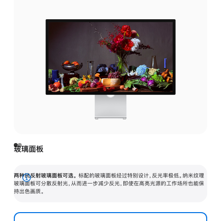
玻璃面板
两种抗反射玻璃面板可选。
标配的玻璃面板经过特别设计，反光率极低。纳米纹理
展
玻璃面板可分散反射光，从而进一步减少反光，即使在高亮光源的工作场所也能保
持出色画质。
开