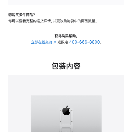
VESA
支
想购买多件商品？
架
你可以查看完整的送货详情，并更改购物袋中的商品数量。
转
换
器
获得购买帮助，
的
立即在线交流
(在
或致电
400-666-8800
。
分
新
期
窗
付
口
包装内容
款
中
选
打
项)
开)