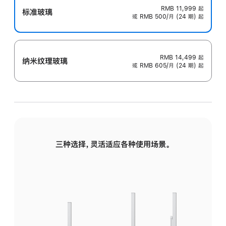
RMB 11,999
起
标准玻璃
或 RMB 500/月 (24 期) 起
RMB 14,499
起
纳米纹理玻璃
或 RMB 605/月 (24 期) 起
三种选择，灵活适应各种使用场景。
标