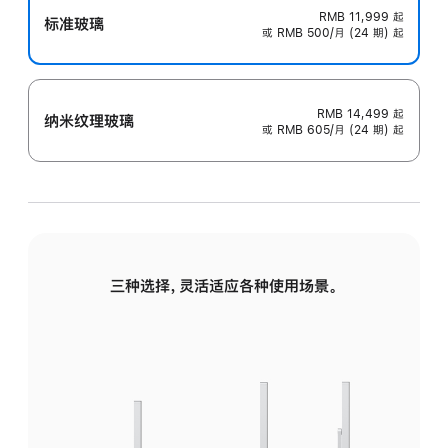
RMB 11,999
起
标准玻璃
或 RMB 500/月 (24 期) 起
RMB 14,499
起
纳米纹理玻璃
或 RMB 605/月 (24 期) 起
三种选择，灵活适应各种使用场景。
标