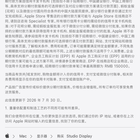
期付款方案由信用卡发卡机构 (包括但不限于招商银行、中国建设银行、中国工商银行
等，具体支持分期付款服务的可选择银行及对应分期付款方案请见付款页面)、蚂蚁金服
(花呗) 以及微信分付面向符合条件的中国大陆居民提供。部分银行会要求你通过支付
宝完成购买。Apple Store 零售店的分期付款方案可能与 Apple Store 在线商店不
同，请到店咨询 Specialist 专家。所有银行信用卡分期均需经你的信用卡发卡机构批
准；对于花呗分期，需经蚂蚁金服批准；对于微信分付分期，需经微信分付批准。如果你选
择的分期付款方案未获得信用卡发卡机构、蚂蚁金服或微信分付的批准，Apple 将不会
被告知原因。请参阅信用卡发卡机构 (包括但不限于招商银行、中国建设银行、中国工商
银行等，具体支持分期付款服务的可选择银行请见付款页面) 网站、支付宝网站和微信
分付服务页面，了解相关条件、费用和收费。订单可能需要满足特定金额要求，不同免息
分期期数对应的最低限额可能有所不同。上述分期付款服务只适用于个人消费者。企业
和教育机构客户、企业员工购买计划 (EPP) 和 Apple 员工购买计划 (EPP) 适用的分
期付款方案可能与上述方案不同，详情请参见教育商店、EPP 在线商店和企业商店。公
司信用卡无资格申请分期。招商银行分期付款单笔订单最高限额为 RMB 150000。
当商品有货并/或发货时，购物金额将计入你的信用卡、支付宝或微信分付账单。相关财
务费用将显示在你的信用卡对账单、支付宝或微信账户中。
产品按广告宣传价或标价提供分期付款服务。价格包含增值税。所有订单均可享受免费
送货服务。
此信息更新于 2026 年 7 月 30 日。
1. 重量依配置和制造工艺的不同而可能有所差异。
我们会使用你所在位置，为你更快显示送货选项。我们通过你的 IP 地址，或者你在上次
访问 Apple 网站时输入的位置信息，找到了你的位置。
Mac
显示器
购买 Studio Display