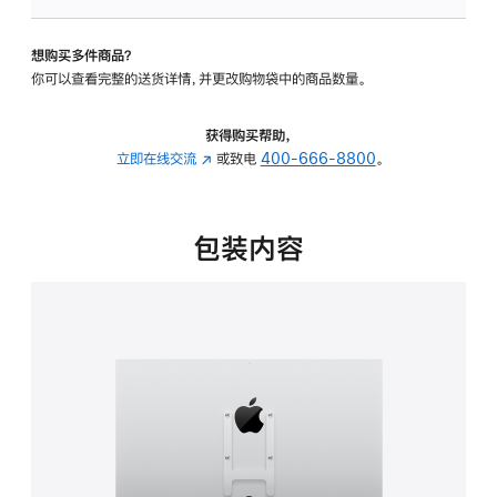
VESA
支
想购买多件商品？
架
你可以查看完整的送货详情，并更改购物袋中的商品数量。
转
换
器
获得购买帮助，
的
立即在线交流
(在
或致电
400-666-8800
。
分
新
期
窗
付
口
包装内容
款
中
选
打
项)
开)