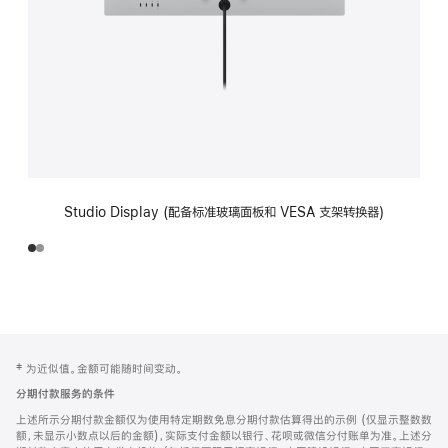
Studio Display (配备标准玻璃面板和 VESA 支架转换器)
网
脚
‡ 为近似值。金额可能随时间变动。
注
页
分期付款服务的条件
页
上述所示分期付款金额仅为使用特定期数免息分期付款估算得出的示例 (仅显示整数数
脚
额，未显示小数点以后的金额)，实际支付金额以银行、花呗或微信分付账单为准。上述分