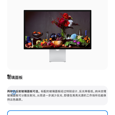
玻璃面板
两种抗反射玻璃面板可选。
标配的玻璃面板经过特别设计，反光率极低。纳米纹理
展
玻璃面板可分散反射光，从而进一步减少反光，即使在高亮光源的工作场所也能保
持出色画质。
开