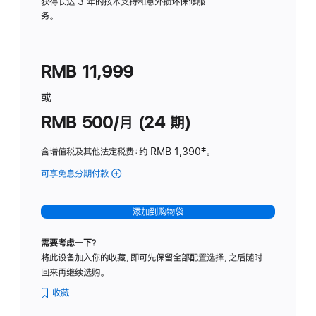
务
获得长达 3 年的技术支持和意外损坏保修服
务。
计
划
(适
RMB 11,999
用
于
或
Studio
RMB 500/月 (24 期)
Display
含增值税及其他法定税费
：约 RMB 1,390
脚
‡。
注
可享免息分期付款
(Studio
Display
-
添加到购物袋
标
准
需要考虑一下？
玻
将此设备加入你的收藏，即可先保留全部配置选择，之后随时
璃
回来再继续选购。
面
板
收藏
-