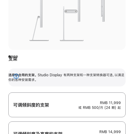
支架
选择你合用的支架。
Studio Display 有两种支架和一种支架转换器可选，以满足
展
你的各种安装需求。
开
RMB 11,999
可调倾斜度的支架
或 RMB 500/月 (24 期) 起
RMB 14,999
可调倾斜度及高‍度的支‍架