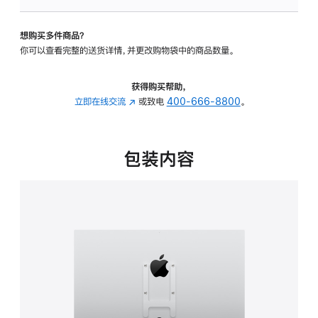
VESA
支
想购买多件商品？
架
你可以查看完整的送货详情，并更改购物袋中的商品数量。
转
换
器
获得购买帮助，
的
立即在线交流
(在
或致电
400-666-8800
。
分
新
期
窗
付
口
包装内容
款
中
选
打
项)
开)