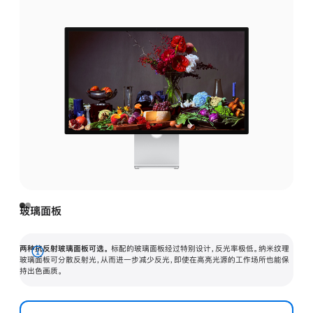
玻璃面板
两种抗反射玻璃面板可选。
标配的玻璃面板经过特别设计，反光率极低。纳米纹理
展
玻璃面板可分散反射光，从而进一步减少反光，即使在高亮光源的工作场所也能保
持出色画质。
开