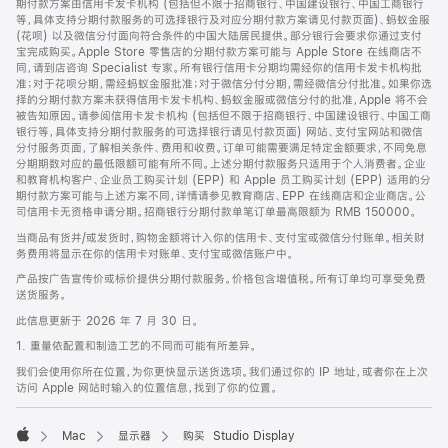
期付款方案由信用卡发卡机构 (包括但不限于招商银行、中国建设银行、中国工商银行
等，具体支持分期付款服务的可选择银行及对应分期付款方案请见付款页面)、蚂蚁金服
(花呗) 以及微信分付面向符合条件的中国大陆居民提供。部分银行会要求你通过支付
宝完成购买。Apple Store 零售店的分期付款方案可能与 Apple Store 在线商店不
同，请到店咨询 Specialist 专家。所有银行信用卡分期均需经你的信用卡发卡机构批
准；对于花呗分期，需经蚂蚁金服批准；对于微信分付分期，需经微信分付批准。如果你选
择的分期付款方案未获得信用卡发卡机构、蚂蚁金服或微信分付的批准，Apple 将不会
被告知原因。请参阅信用卡发卡机构 (包括但不限于招商银行、中国建设银行、中国工商
银行等，具体支持分期付款服务的可选择银行请见付款页面) 网站、支付宝网站和微信
分付服务页面，了解相关条件、费用和收费。订单可能需要满足特定金额要求，不同免息
分期期数对应的最低限额可能有所不同。上述分期付款服务只适用于个人消费者。企业
和教育机构客户、企业员工购买计划 (EPP) 和 Apple 员工购买计划 (EPP) 适用的分
期付款方案可能与上述方案不同，详情请参见教育商店、EPP 在线商店和企业商店。公
司信用卡无资格申请分期。招商银行分期付款单笔订单最高限额为 RMB 150000。
当商品有货并/或发货时，购物金额将计入你的信用卡、支付宝或微信分付账单。相关财
务费用将显示在你的信用卡对账单、支付宝或微信账户中。
产品按广告宣传价或标价提供分期付款服务。价格包含增值税。所有订单均可享受免费
送货服务。
此信息更新于 2026 年 7 月 30 日。
1. 重量依配置和制造工艺的不同而可能有所差异。
我们会使用你所在位置，为你更快显示送货选项。我们通过你的 IP 地址，或者你在上次
访问 Apple 网站时输入的位置信息，找到了你的位置。
Mac
显示器
购买 Studio Display