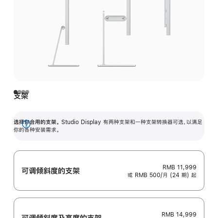
支架
选择你合用的支架。
Studio Display 有两种支架和一种支架转换器可选，以满足
展
你的各种安装需求。
开
RMB 11,999
可调倾斜度的支架
或 RMB 500/月 (24 期) 起
RMB 14,999
可调倾斜度及高‍度的支‍架