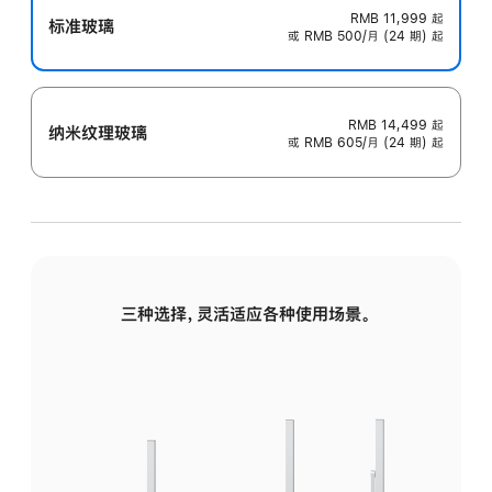
RMB 11,999
起
标准玻璃
或 RMB 500/月 (24 期) 起
RMB 14,499
起
纳米纹理玻璃
或 RMB 605/月 (24 期) 起
三种选择，灵活适应各种使用场景。
标