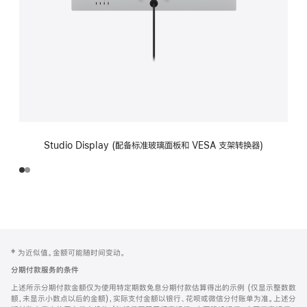
Studio Display (配备标准玻璃面板和 VESA 支架转换器)
网
脚
‡ 为近似值。金额可能随时间变动。
注
页
分期付款服务的条件
页
上述所示分期付款金额仅为使用特定期数免息分期付款估算得出的示例 (仅显示整数数
脚
额，未显示小数点以后的金额)，实际支付金额以银行、花呗或微信分付账单为准。上述分