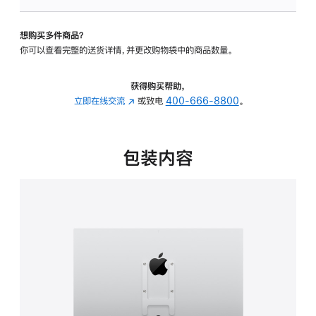
VESA
支
想购买多件商品？
架
你可以查看完整的送货详情，并更改购物袋中的商品数量。
转
换
器
获得购买帮助，
的
立即在线交流
(在
或致电
400-666-8800
。
分
新
期
窗
付
口
包装内容
款
中
选
打
项)
开)