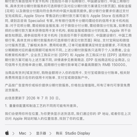
期付款方案由信用卡发卡机构 (包括但不限于招商银行、中国建设银行、中国工商银行
等，具体支持分期付款服务的可选择银行及对应分期付款方案请见付款页面)、蚂蚁金服
(花呗) 以及微信分付面向符合条件的中国大陆居民提供。部分银行会要求你通过支付
宝完成购买。Apple Store 零售店的分期付款方案可能与 Apple Store 在线商店不
同，请到店咨询 Specialist 专家。所有银行信用卡分期均需经你的信用卡发卡机构批
准；对于花呗分期，需经蚂蚁金服批准；对于微信分付分期，需经微信分付批准。如果你选
择的分期付款方案未获得信用卡发卡机构、蚂蚁金服或微信分付的批准，Apple 将不会
被告知原因。请参阅信用卡发卡机构 (包括但不限于招商银行、中国建设银行、中国工商
银行等，具体支持分期付款服务的可选择银行请见付款页面) 网站、支付宝网站和微信
分付服务页面，了解相关条件、费用和收费。订单可能需要满足特定金额要求，不同免息
分期期数对应的最低限额可能有所不同。上述分期付款服务只适用于个人消费者。企业
和教育机构客户、企业员工购买计划 (EPP) 和 Apple 员工购买计划 (EPP) 适用的分
期付款方案可能与上述方案不同，详情请参见教育商店、EPP 在线商店和企业商店。公
司信用卡无资格申请分期。招商银行分期付款单笔订单最高限额为 RMB 150000。
当商品有货并/或发货时，购物金额将计入你的信用卡、支付宝或微信分付账单。相关财
务费用将显示在你的信用卡对账单、支付宝或微信账户中。
产品按广告宣传价或标价提供分期付款服务。价格包含增值税。所有订单均可享受免费
送货服务。
此信息更新于 2026 年 7 月 30 日。
1. 重量依配置和制造工艺的不同而可能有所差异。
我们会使用你所在位置，为你更快显示送货选项。我们通过你的 IP 地址，或者你在上次
访问 Apple 网站时输入的位置信息，找到了你的位置。
Mac
显示器
购买 Studio Display