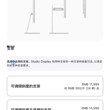
支架
选择你合用的支架。
Studio Display 有两种支架和一种支架转换器可选，以满足
展
你的各种安装需求。
开
RMB 11,999
可调倾斜度的支架
或 RMB 500/月 (24 期) 起
RMB 14,999
可调倾斜度及高‍度的支‍架