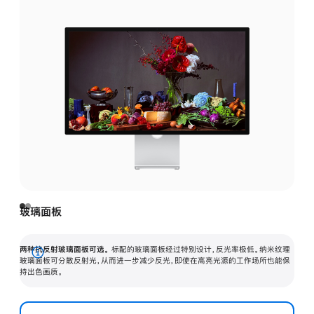
玻璃面板
两种抗反射玻璃面板可选。
标配的玻璃面板经过特别设计，反光率极低。纳米纹理
展
玻璃面板可分散反射光，从而进一步减少反光，即使在高亮光源的工作场所也能保
持出色画质。
开