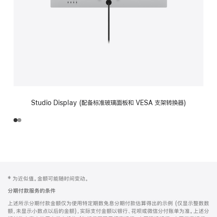
Studio Display (配备标准玻璃面板和 VESA 支架转换器)
网
脚
‡ 为近似值。金额可能随时间变动。
注
页
分期付款服务的条件
页
上述所示分期付款金额仅为使用特定期数免息分期付款估算得出的示例 (仅显示整数数
脚
额，未显示小数点以后的金额)，实际支付金额以银行、花呗或微信分付账单为准。上述分