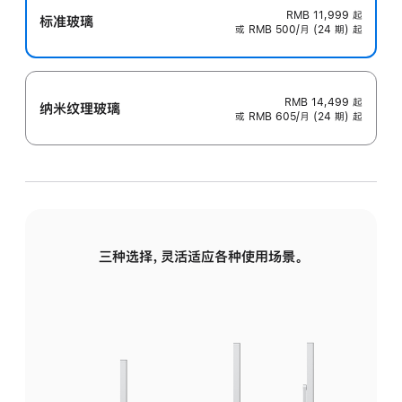
RMB 11,999
起
标准玻璃
或 RMB 500/月 (24 期) 起
RMB 14,499
起
纳米纹理玻璃
或 RMB 605/月 (24 期) 起
三种选择，灵活适应各种使用场景。
标