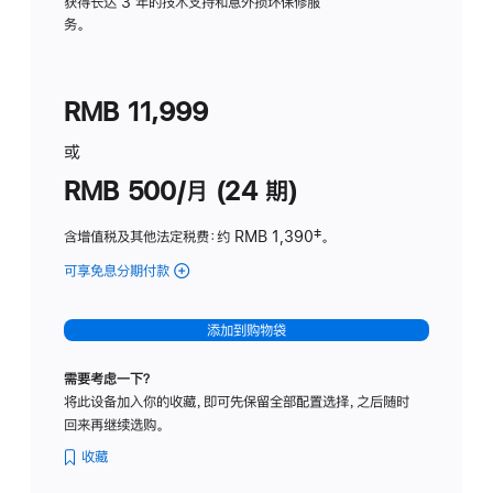
务
获得长达 3 年的技术支持和意外损坏保修服
务。
计
划
(适
RMB 11,999
用
于
或
Studio
RMB 500/月 (24 期)
Display
含增值税及其他法定税费
：约 RMB 1,390
脚
‡。
注
可享免息分期付款
(Studio
Display
-
添加到购物袋
标
准
需要考虑一下？
玻
将此设备加入你的收藏，即可先保留全部配置选择，之后随时
璃
回来再继续选购。
面
板
收藏
-