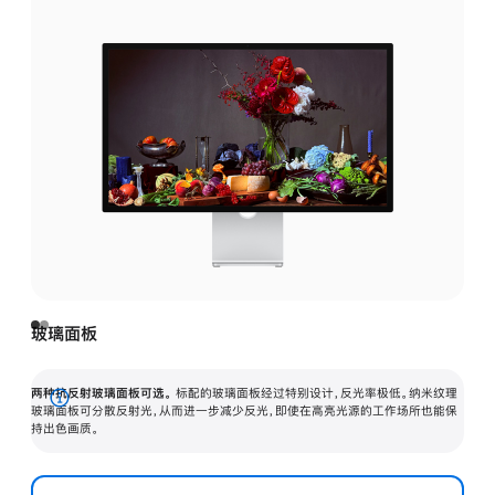
玻璃面板
两种抗反射玻璃面板可选。
标配的玻璃面板经过特别设计，反光率极低。纳米纹理
展
玻璃面板可分散反射光，从而进一步减少反光，即使在高亮光源的工作场所也能保
持出色画质。
开