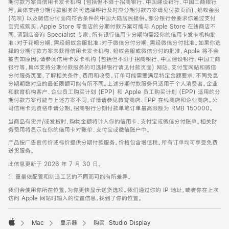
期付款方案由信用卡发卡机构 (包括但不限于招商银行、中国建设银行、中国工商银行
等，具体支持分期付款服务的可选择银行及对应分期付款方案请见付款页面)、蚂蚁金服
(花呗) 以及微信分付面向符合条件的中国大陆居民提供。部分银行会要求你通过支付
宝完成购买。Apple Store 零售店的分期付款方案可能与 Apple Store 在线商店不
同，请到店咨询 Specialist 专家。所有银行信用卡分期均需经你的信用卡发卡机构批
准；对于花呗分期，需经蚂蚁金服批准；对于微信分付分期，需经微信分付批准。如果你选
择的分期付款方案未获得信用卡发卡机构、蚂蚁金服或微信分付的批准，Apple 将不会
被告知原因。请参阅信用卡发卡机构 (包括但不限于招商银行、中国建设银行、中国工商
银行等，具体支持分期付款服务的可选择银行请见付款页面) 网站、支付宝网站和微信
分付服务页面，了解相关条件、费用和收费。订单可能需要满足特定金额要求，不同免息
分期期数对应的最低限额可能有所不同。上述分期付款服务只适用于个人消费者。企业
和教育机构客户、企业员工购买计划 (EPP) 和 Apple 员工购买计划 (EPP) 适用的分
期付款方案可能与上述方案不同，详情请参见教育商店、EPP 在线商店和企业商店。公
司信用卡无资格申请分期。招商银行分期付款单笔订单最高限额为 RMB 150000。
当商品有货并/或发货时，购物金额将计入你的信用卡、支付宝或微信分付账单。相关财
务费用将显示在你的信用卡对账单、支付宝或微信账户中。
产品按广告宣传价或标价提供分期付款服务。价格包含增值税。所有订单均可享受免费
送货服务。
此信息更新于 2026 年 7 月 30 日。
1. 重量依配置和制造工艺的不同而可能有所差异。
我们会使用你所在位置，为你更快显示送货选项。我们通过你的 IP 地址，或者你在上次
访问 Apple 网站时输入的位置信息，找到了你的位置。
Mac
显示器
购买 Studio Display