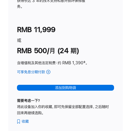
务
获得长达 3 年的技术支持和意外损坏保修服
务。
计
划
(适
RMB 11,999
用
于
或
Studio
RMB 500/月 (24 期)
Display
含增值税及其他法定税费
：约 RMB 1,390
脚
‡。
注
可享免息分期付款
(Studio
Display
-
添加到购物袋
标
准
需要考虑一下？
玻
将此设备加入你的收藏，即可先保留全部配置选择，之后随时
璃
回来再继续选购。
面
板
收藏
-