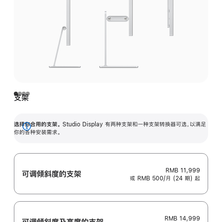
支架
选择你合用的支架。
Studio Display 有两种支架和一种支架转换器可选，以满足
展
你的各种安装需求。
开
RMB 11,999
可调倾斜度的支架
或 RMB 500/月 (24 期) 起
RMB 14,999
可调倾斜度及高‍度的支‍架