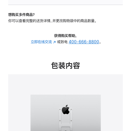
VESA
支
想购买多件商品？
架
你可以查看完整的送货详情，并更改购物袋中的商品数量。
转
换
器
获得购买帮助，
的
立即在线交流
(在
或致电
400-666-8800
。
分
新
期
窗
付
口
包装内容
款
中
选
打
项)
开)