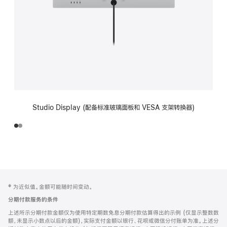
Studio Display (配备标准玻璃面板和 VESA 支架转换器)
网
脚
‡ 为近似值。金额可能随时间变动。
注
页
分期付款服务的条件
页
上述所示分期付款金额仅为使用特定期数免息分期付款估算得出的示例 (仅显示整数数
脚
额，未显示小数点以后的金额)，实际支付金额以银行、花呗或微信分付账单为准。上述分