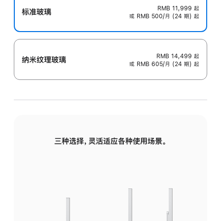
RMB 11,999
起
标准玻璃
或 RMB 500/月 (24 期) 起
RMB 14,499
起
纳米纹理玻璃
或 RMB 605/月 (24 期) 起
三种选择，灵活适应各种使用场景。
标