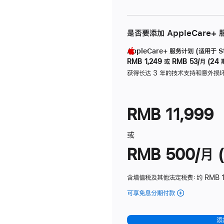
是否要添加 AppleCare+
AppleCare+ 服务计划 (适用于 Stu
RMB 1,249
或
RMB 53/月 (24 
获得长达 3 年的技术支持和意外损
RMB 11,999
或
RMB 500/月 (
含增值税及其他法定税费
：约 RMB 
可享免息分期付款
(Studio
Display
-
添