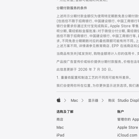
‡ 为近似值。金额可能随时间变动。
注
页
分期付款服务的条件
页
上述所示分期付款金额仅为使用特定期数免息分期付款估
脚
(包括但不限于招商银行、中国建设银行、中国工商银行
银行会要求你通过支付宝完成购买。Apple Store 零
呗分期，需经蚂蚁金服批准；对于微信分付分期，需经微信
括但不限于招商银行、中国建设银行、中国工商银行等，
求，不同免息分期期数对应的最低限额可能有所不同。上述分
上述方案不同，详情请参见教育商店、EPP 在线商店和
当商品有货并/或发货时，购物金额将计入你的信用卡、
产品按广告宣传价或标价提供分期付款服务。价格包含
此信息更新于 2026 年 7 月 30 日。
1. 重量依配置和制造工艺的不同而可能有所差异。
我们会使用你所在位置，为你更快显示送货选项。我们通过你
Mac
显示器
购买 Studio Displ
Apple
选购及了解
账户
商店
管理你的 App
Mac
Apple Stor
iPad
iCloud.com