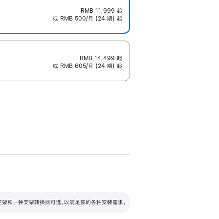
RMB 11,999
起
或 RMB 500/月 (24 期) 起
RMB 14,499
起
或 RMB 605/月 (24 期) 起
配可调倾斜度及高度的支架，额外增加 105
VESA 支架转换器
 有两种支架和一种支架转换器可选，以满足你的各种安装需求。
毫米的高度调节范围。
容的支架 (未随附)