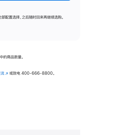
全部配置选择，之后随时回来再继续选购。
中的商品数量。
交流
(在
或致电
400-666-8800。
新
窗
口
中
打
开)