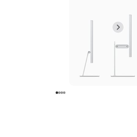
上
下
一
一
张
张
图
图
库
库
图
图
片
片
-
-
支
支
架
架