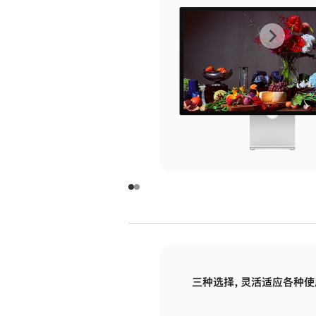
上
下
一
一
张
张
图
图
库
库
图
图
片
片
-
-
玻
玻
璃
璃
三种选择，灵活适应各种使
面
面
板
板