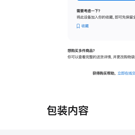
标
准
需要考虑一下？
玻
将此设备加入你的收藏，即可先保留
璃
面
收藏
板
-
VESA
想购买多件商品？
支
你可以查看完整的送货详情，并更改购物袋
架
转
换
获得购买帮助，
立即在线
器
的
分
期
付
包装内容
款
选
项)