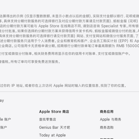
算得出的示例 (仅显示整数数额，未显示小数点以后的金额)，实际支付金额以银行、花呗或
等，具体支持分期付款服务的可选择银行及对应分期付款方案请见付款页面)、蚂蚁金服 (花呗
售店的分期付款方案可能与 Apple Store 在线商店不同，请到店咨询 Specialist 专
分付批准。如果你选择的分期付款方案未获得信用卡发卡机构、蚂蚁金服或微信分付的批准，Ap
具体支持分期付款服务的可选择银行请见付款页面) 网站、支付宝网站和微信分付服务页面，
期付款服务只适用于个人消费者。企业和教育机构客户、企业员工购买计划 (EPP) 和 Appl
企业商店。公司信用卡无资格申请分期。招商银行分期付款单笔订单最高限额为 RMB 150000
支付宝或微信分付账单。相关财务费用将显示在你的信用卡对账单、支付宝或微信账户中。
增值税。所有订单均可享受免费送货服务。
的 IP 地址，或者你在上次访问 Apple 网站时输入的位置信息，找到了你的位置。
ay
Apple Store 商店
商务应用
le 账户
查找零售店
Apple 与商务
e 账户
Genius Bar 天才吧
商务选购
Today at Apple