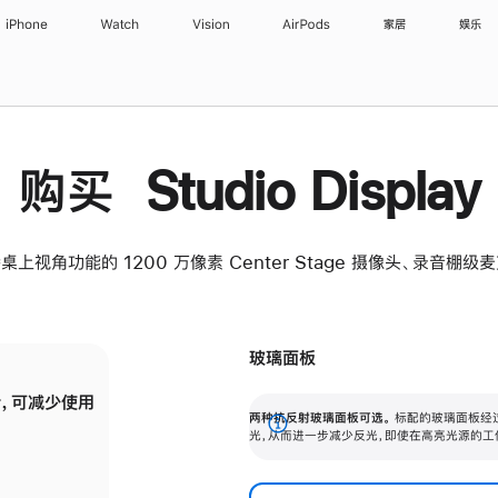
iPhone
Watch
Vision
AirPods
家居
娱乐
购买 Studio Display
桌上视角功能的 1200 万像素 Center Stage 摄像头、录音棚
玻璃面板
，可减少使用
纳米纹理玻璃面板可进一步减少反光，即使在
两种抗反射玻璃面板可选。
标配的玻璃面板经
。
有高亮光源的场所使用，也能保持出色画质。
展
光，从而进一步减少反光，即使在高亮光源的工
开