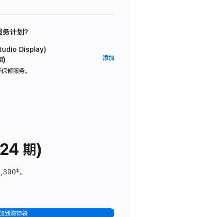
 服务计划？
dio Display)
AppleCare+
添加
期)
服
坏保修服务。
务
计
划
(适
用
于
24 期)
Studio
Display)
1,390
脚
‡。
注
加到购物袋