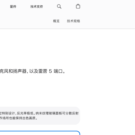
配件
技术支持
概览
技术规格
级麦克风和扬声器，以及雷雳 5 端口。
过特别设计，反光率极低。纳米纹理玻璃面板可分散反射
作场所也能保持出色画质。