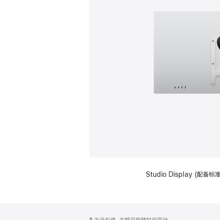
Studio Display (配
网
脚