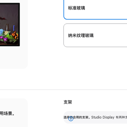
标准玻璃
纳米纹理玻璃
支架
用场景。
标配可调倾斜度的支架，提供 30 度的倾斜度
选
选择你合用的支架。
Studio Display
调节范围。
展