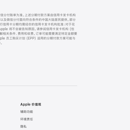
微信分付账单为准。上述分期付款方案由信用卡发卡机构
) 以及微信分付面向符合条件的中国大陆居民提供。部分
家。所有银行信用卡分期均需经你的信用卡发卡机构批准；对于花
ple 将不会被告知原因。请参阅信用卡发卡机构 (包
了解相关条件、费用和收费。订单可能需要满足特定金额要
e 员工购买计划 (EPP) 适用的分期付款方案可能与
。
Apple 价值观
辅助功能
环境责任
隐私