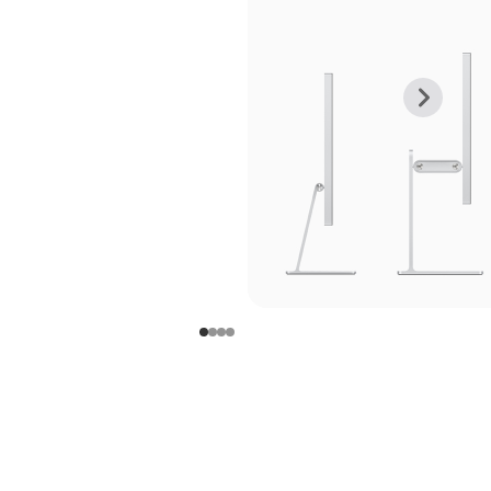
上
下
一
一
张
张
图
图
库
库
图
图
片
片
-
-
支
支
架
架