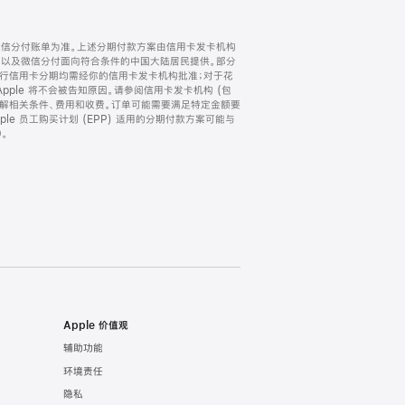
微信分付账单为准。上述分期付款方案由信用卡发卡机构
) 以及微信分付面向符合条件的中国大陆居民提供。部分
家。所有银行信用卡分期均需经你的信用卡发卡机构批准；对于花
ple 将不会被告知原因。请参阅信用卡发卡机构 (包
了解相关条件、费用和收费。订单可能需要满足特定金额要
e 员工购买计划 (EPP) 适用的分期付款方案可能与
。
Apple 价值观
辅助功能
环境责任
隐私