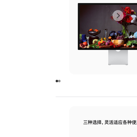
上
下
一
一
张
张
图
图
库
库
图
图
片
片
-
-
玻
玻
璃
璃
三种选择，灵活适应各种使
面
面
板
板