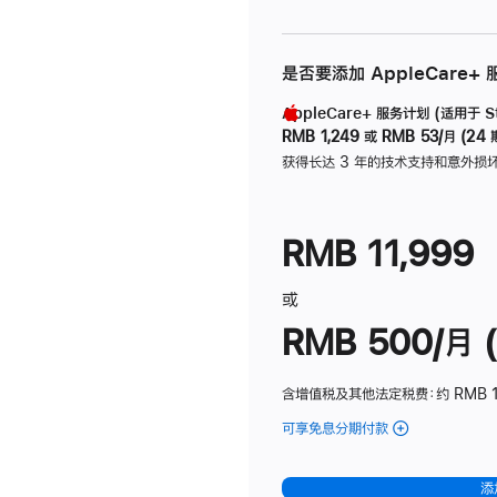
是否要添加 AppleCare+
AppleCare+ 服务计划 (适用于 Stu
RMB 1,249
或
RMB 53/月 (24 
获得长达 3 年的技术支持和意外损
RMB 11,999
或
RMB 500/月 (
含增值税及其他法定税费
：约 RMB 
可享免息分期付款
(Studio
Display
-
添