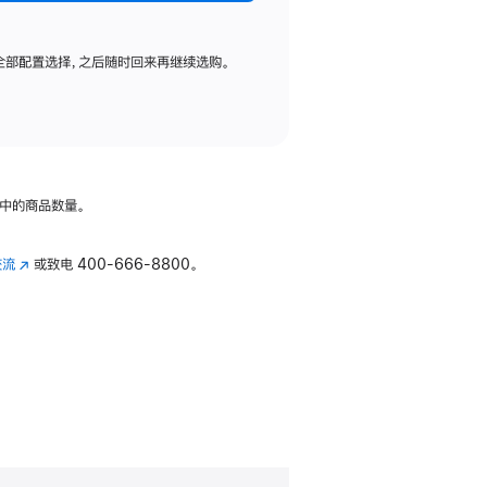
全部配置选择，之后随时回来再继续选购。
中的商品数量。
交流
(在
或致电
400-666-8800。
新
窗
口
中
打
开)