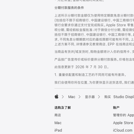
‡ 为近似值。金额可能随时间变动。
注
页
分期付款服务的条件
页
上述所示分期付款金额仅为使用特定期数免息分期付款估
脚
(包括但不限于招商银行、中国建设银行、中国工商银行
银行会要求你通过支付宝完成购买。Apple Store 零
呗分期，需经蚂蚁金服批准；对于微信分付分期，需经微信
括但不限于招商银行、中国建设银行、中国工商银行等，
求，不同免息分期期数对应的最低限额可能有所不同。上述分
上述方案不同，详情请参见教育商店、EPP 在线商店和
当商品有货并/或发货时，购物金额将计入你的信用卡、
产品按广告宣传价或标价提供分期付款服务。价格包含
此信息更新于 2026 年 7 月 30 日。
1. 重量依配置和制造工艺的不同而可能有所差异。
我们会使用你所在位置，为你更快显示送货选项。我们通过你
Mac
显示器
购买 Studio Displ
Apple
选购及了解
账户
商店
管理你的 App
Mac
Apple Stor
iPad
iCloud.com