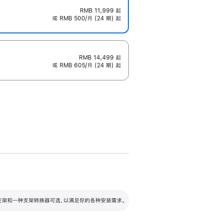
RMB 11,999
起
或 RMB 500/月 (24 期) 起
RMB 14,499
起
或 RMB 605/月 (24 期) 起
配可调倾斜度及高度的支架，额外增加 105
VESA 支架转换器
 有两种支架和一种支架转换器可选，以满足你的各种安装需求。
毫米的高度调节范围。
容的支架 (未随附)