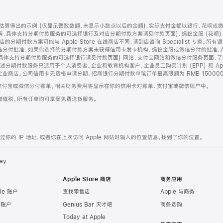
算得出的示例 (仅显示整数数额，未显示小数点以后的金额)，实际支付金额以银行、花呗或
等，具体支持分期付款服务的可选择银行及对应分期付款方案请见付款页面)、蚂蚁金服 (花呗
售店的分期付款方案可能与 Apple Store 在线商店不同，请到店咨询 Specialist 专
分付批准。如果你选择的分期付款方案未获得信用卡发卡机构、蚂蚁金服或微信分付的批准，Ap
具体支持分期付款服务的可选择银行请见付款页面) 网站、支付宝网站和微信分付服务页面，
期付款服务只适用于个人消费者。企业和教育机构客户、企业员工购买计划 (EPP) 和 Appl
企业商店。公司信用卡无资格申请分期。招商银行分期付款单笔订单最高限额为 RMB 150000
支付宝或微信分付账单。相关财务费用将显示在你的信用卡对账单、支付宝或微信账户中。
增值税。所有订单均可享受免费送货服务。
的 IP 地址，或者你在上次访问 Apple 网站时输入的位置信息，找到了你的位置。
ay
Apple Store 商店
商务应用
le 账户
查找零售店
Apple 与商务
e 账户
Genius Bar 天才吧
商务选购
Today at Apple