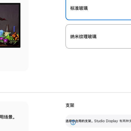
标准玻璃
纳米纹理玻璃
支架
用场景。
标配可调倾斜度的支架，提供 30 度的倾斜度
选
选择你合用的支架。
Studio Display
调节范围。
展