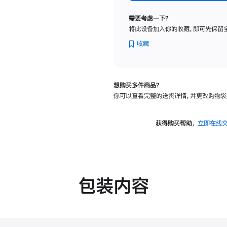
标
准
需要考虑一下？
玻
将此设备加入你的收藏，即可先保留
璃
面
收藏
板
-
VESA
想购买多件商品？
支
你可以查看完整的送货详情，并更改购物袋
架
转
换
获得购买帮助，
立即在线
器
的
分
期
付
包装内容
款
选
项)