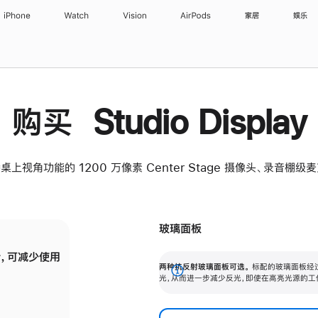
iPhone
Watch
Vision
AirPods
家居
娱乐
购买 Studio Display
桌上视角功能的 1200 万像素 Center Stage 摄像头、录音棚
玻璃面板
，可减少使用
纳米纹理玻璃面板可进一步减少反光，即使在
两种抗反射玻璃面板可选。
标配的玻璃面板经
。
有高亮光源的场所使用，也能保持出色画质。
展
光，从而进一步减少反光，即使在高亮光源的工
开