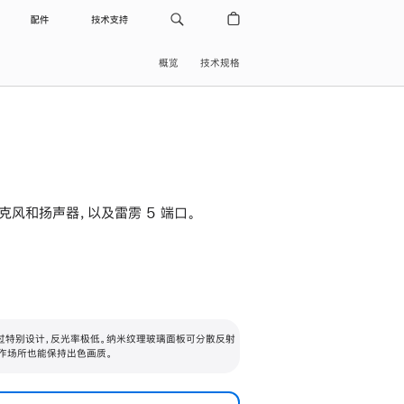
配件
技术支持
概览
技术规格
级麦克风和扬声器，以及雷雳 5 端口。
过特别设计，反光率极低。纳米纹理玻璃面板可分散反射
作场所也能保持出色画质。