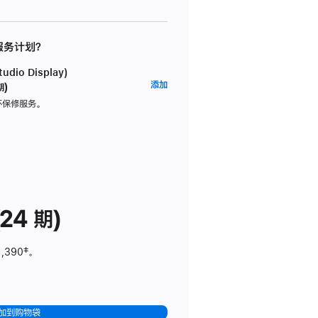
 服务计划？
dio Display)
AppleCare+
添加
期)
服
坏保修服务。
务
计
划
(适
用
于
24 期)
Studio
Display)
1,390
脚
‡。
注
加到购物袋