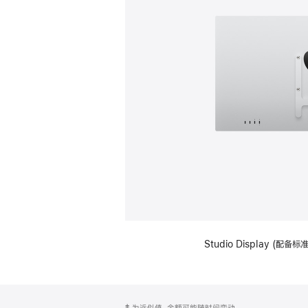
Studio Display (配
网
脚