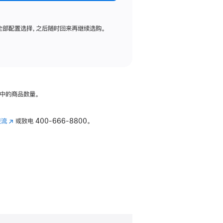
全部配置选择，之后随时回来再继续选购。
中的商品数量。
交流
(在
或致电
400-666-8800。
新
窗
口
中
打
开)