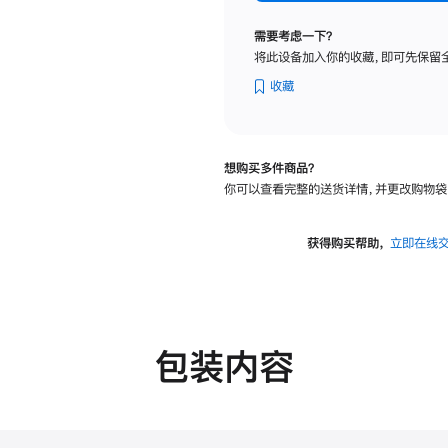
标
准
需要考虑一下？
玻
将此设备加入你的收藏，即可先保留
璃
面
收藏
板
-
VESA
想购买多件商品？
支
你可以查看完整的送货详情，并更改购物袋
架
转
换
获得购买帮助，
立即在线
器
的
分
期
付
包装内容
款
选
项)