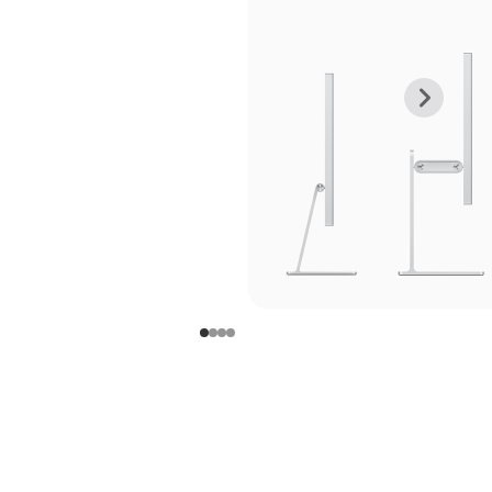
上
下
一
一
张
张
图
图
库
库
图
图
片
片
-
-
支
支
架
架