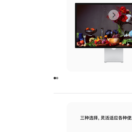
上
下
一
一
张
张
图
图
库
库
图
图
片
片
-
-
玻
玻
璃
璃
三种选择，灵活适应各种使
面
面
板
板