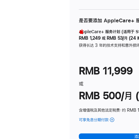
是否要添加 AppleCare+
AppleCare+ 服务计划 (适用于 Stu
RMB 1,249
或
RMB 53/月 (24 
获得长达 3 年的技术支持和意外损
RMB 11,999
或
RMB 500/月 (
含增值税及其他法定税费
：约 RMB 
可享免息分期付款
(Studio
Display
-
添