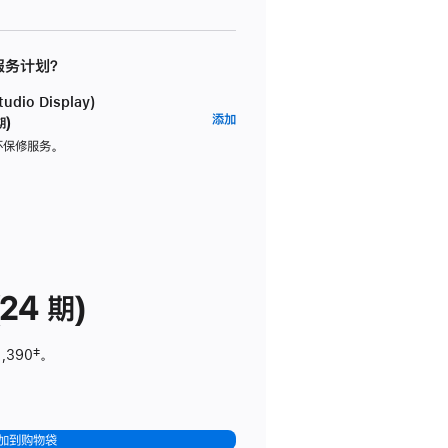
 服务计划？
dio Display)
AppleCare+
添加
期)
服
坏保修服务。
务
计
划
(适
用
于
24 期)
Studio
Display)
1,390
脚
‡。
注
加到购物袋