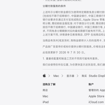
‡ 为近似值。金额可能随时间变动。
注
页
分期付款服务的条件
页
上述所示分期付款金额仅为使用特定期数免息分期付款估
脚
(包括但不限于招商银行、中国建设银行、中国工商银行
银行会要求你通过支付宝完成购买。Apple Store 零
呗分期，需经蚂蚁金服批准；对于微信分付分期，需经微信
括但不限于招商银行、中国建设银行、中国工商银行等，
求，不同免息分期期数对应的最低限额可能有所不同。上述分
上述方案不同，详情请参见教育商店、EPP 在线商店和
当商品有货并/或发货时，购物金额将计入你的信用卡、
产品按广告宣传价或标价提供分期付款服务。价格包含
此信息更新于 2026 年 7 月 30 日。
1. 重量依配置和制造工艺的不同而可能有所差异。
我们会使用你所在位置，为你更快显示送货选项。我们通过你
Mac
显示器
购买 Studio Displ
Apple
选购及了解
账户
商店
管理你的 App
Mac
Apple Stor
iPad
iCloud.com