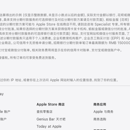
算得出的示例 (仅显示整数数额，未显示小数点以后的金额)，实际支付金额以银行、花呗或
等，具体支持分期付款服务的可选择银行及对应分期付款方案请见付款页面)、蚂蚁金服 (花呗
售店的分期付款方案可能与 Apple Store 在线商店不同，请到店咨询 Specialist 专
分付批准。如果你选择的分期付款方案未获得信用卡发卡机构、蚂蚁金服或微信分付的批准，Ap
具体支持分期付款服务的可选择银行请见付款页面) 网站、支付宝网站和微信分付服务页面，
期付款服务只适用于个人消费者。企业和教育机构客户、企业员工购买计划 (EPP) 和 Appl
企业商店。公司信用卡无资格申请分期。招商银行分期付款单笔订单最高限额为 RMB 150000
支付宝或微信分付账单。相关财务费用将显示在你的信用卡对账单、支付宝或微信账户中。
增值税。所有订单均可享受免费送货服务。
的 IP 地址，或者你在上次访问 Apple 网站时输入的位置信息，找到了你的位置。
ay
Apple Store 商店
商务应用
le 账户
查找零售店
Apple 与商务
e 账户
Genius Bar 天才吧
商务选购
Today at Apple