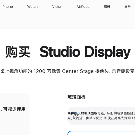
iPhone
Watch
Vision
AirPods
家居
娱乐
购买 Studio Display
桌上视角功能的 1200 万像素 Center Stage 摄像头、录音棚
玻璃面板
，可减少使用
纳米纹理玻璃面板可进一步减少反光，即使在
两种抗反射玻璃面板可选。
标配的玻璃面板经
。
有高亮光源的场所使用，也能保持出色画质。
展
光，从而进一步减少反光，即使在高亮光源的工
开