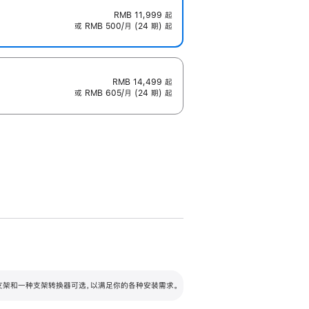
RMB 11,999
起
或 RMB 500/月 (24 期) 起
RMB 14,499
起
或 RMB 605/月 (24 期) 起
配可调倾斜度及高度的支架，额外增加 105
VESA 支架转换器
 有两种支架和一种支架转换器可选，以满足你的各种安装需求。
毫米的高度调节范围。
容的支架 (未随附)