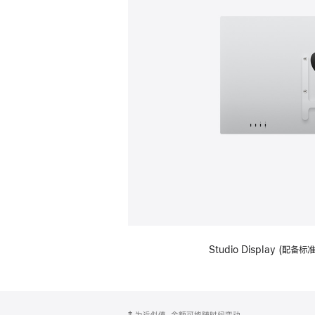
Studio Display (配
网
脚