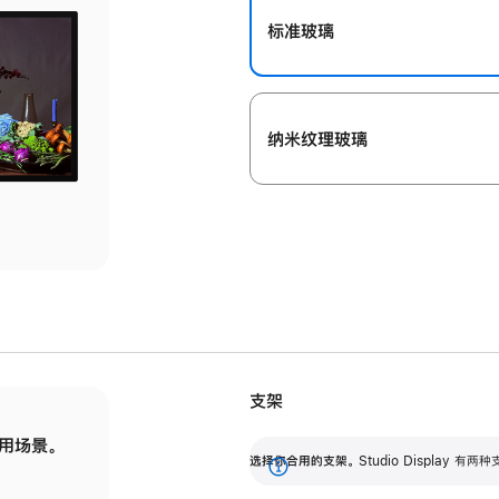
标准玻璃
纳米纹理玻璃
支架
用场景。
标配可调倾斜度的支架，提供 30 度的倾斜度
选
选择你合用的支架。
Studio Display
调节范围。
展