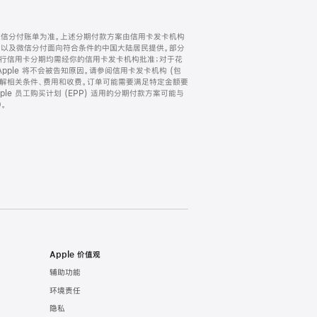
微信分付账单为准。上述分期付款方案由信用卡发卡机构
) 以及微信分付面向符合条件的中国大陆居民提供。部分
家。所有银行信用卡分期均需经你的信用卡发卡机构批准；对于花
ple 将不会被告知原因。请参阅信用卡发卡机构 (包
了解相关条件、费用和收费。订单可能需要满足特定金额要
e 员工购买计划 (EPP) 适用的分期付款方案可能与
。
Apple 价值观
辅助功能
环境责任
隐私