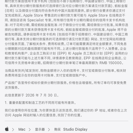
期付款方案由信用卡发卡机构 (包括但不限于招商银行、中国建设银行、中国工商银行
等，具体支持分期付款服务的可选择银行及对应分期付款方案请见付款页面)、蚂蚁金服
(花呗) 以及微信分付面向符合条件的中国大陆居民提供。部分银行会要求你通过支付
宝完成购买。Apple Store 零售店的分期付款方案可能与 Apple Store 在线商店不
同，请到店咨询 Specialist 专家。所有银行信用卡分期均需经你的信用卡发卡机构批
准；对于花呗分期，需经蚂蚁金服批准；对于微信分付分期，需经微信分付批准。如果你选
择的分期付款方案未获得信用卡发卡机构、蚂蚁金服或微信分付的批准，Apple 将不会
被告知原因。请参阅信用卡发卡机构 (包括但不限于招商银行、中国建设银行、中国工商
银行等，具体支持分期付款服务的可选择银行请见付款页面) 网站、支付宝网站和微信
分付服务页面，了解相关条件、费用和收费。订单可能需要满足特定金额要求，不同免息
分期期数对应的最低限额可能有所不同。上述分期付款服务只适用于个人消费者。企业
和教育机构客户、企业员工购买计划 (EPP) 和 Apple 员工购买计划 (EPP) 适用的分
期付款方案可能与上述方案不同，详情请参见教育商店、EPP 在线商店和企业商店。公
司信用卡无资格申请分期。招商银行分期付款单笔订单最高限额为 RMB 150000。
当商品有货并/或发货时，购物金额将计入你的信用卡、支付宝或微信分付账单。相关财
务费用将显示在你的信用卡对账单、支付宝或微信账户中。
产品按广告宣传价或标价提供分期付款服务。价格包含增值税。所有订单均可享受免费
送货服务。
此信息更新于 2026 年 7 月 30 日。
1. 重量依配置和制造工艺的不同而可能有所差异。
我们会使用你所在位置，为你更快显示送货选项。我们通过你的 IP 地址，或者你在上次
访问 Apple 网站时输入的位置信息，找到了你的位置。
Mac
显示器
购买 Studio Display