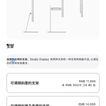
支架
选择你合用的支架。
Studio Display 有两种支架和一种支架转换器可选，以满足
展
你的各种安装需求。
开
RMB 11,999
可调倾斜度的支架
或 RMB 500/月 (24 期) 起
RMB 14,999
可调倾斜度及高‍度的支‍架