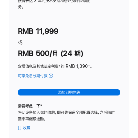
务
获得长达 3 年的技术支持和意外损坏保修服
务。
计
划
(适
RMB 11,999
用
于
或
Studio
RMB 500/月 (24 期)
Display
含增值税及其他法定税费
：约 RMB 1,390
脚
‡。
注
可享免息分期付款
(Studio
Display
-
添加到购物袋
标
准
需要考虑一下？
玻
将此设备加入你的收藏，即可先保留全部配置选择，之后随时
璃
回来再继续选购。
面
板
收藏
-