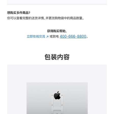
VESA
支
想购买多件商品？
架
你可以查看完整的送货详情，并更改购物袋中的商品数量。
转
换
器
获得购买帮助，
的
立即在线交流
(在
或致电
400-666-8800
。
分
新
期
窗
付
口
包装内容
款
中
选
打
项)
开)