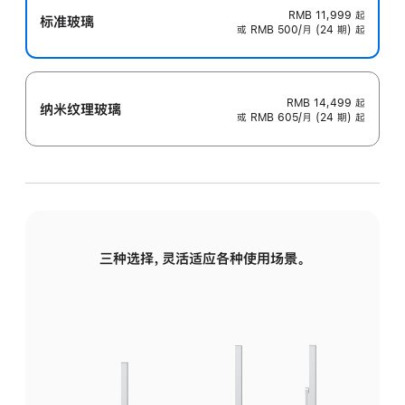
RMB 11,999
起
标准玻璃
或 RMB 500/月 (24 期) 起
RMB 14,499
起
纳米纹理玻璃
或 RMB 605/月 (24 期) 起
三种选择，灵活适应各种使用场景。
标