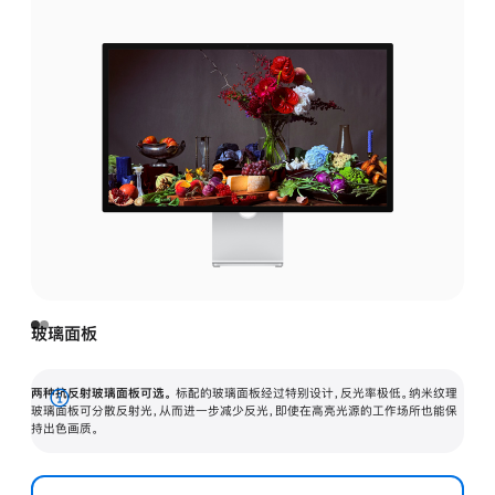
玻璃面板
两种抗反射玻璃面板可选。
标配的玻璃面板经过特别设计，反光率极低。纳米纹理
展
玻璃面板可分散反射光，从而进一步减少反光，即使在高亮光源的工作场所也能保
持出色画质。
开