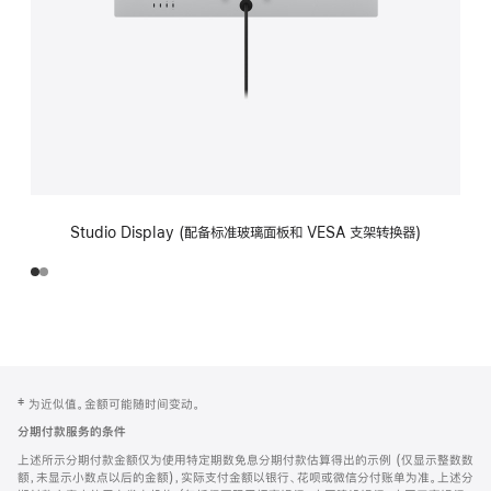
Studio Display (配备标准玻璃面板和 VESA 支架转换器)
网
脚
‡ 为近似值。金额可能随时间变动。
注
页
分期付款服务的条件
页
上述所示分期付款金额仅为使用特定期数免息分期付款估算得出的示例 (仅显示整数数
脚
额，未显示小数点以后的金额)，实际支付金额以银行、花呗或微信分付账单为准。上述分