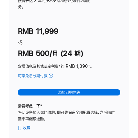
务
获得长达 3 年的技术支持和意外损坏保修服
务。
计
划
(适
RMB 11,999
用
于
或
Studio
RMB 500/月 (24 期)
Display
含增值税及其他法定税费
：约 RMB 1,390
脚
‡。
注
可享免息分期付款
(Studio
Display
-
添加到购物袋
标
准
需要考虑一下？
玻
将此设备加入你的收藏，即可先保留全部配置选择，之后随时
璃
回来再继续选购。
面
板
收藏
-