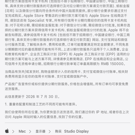
期付款方案由信用卡发卡机构 (包括但不限于招商银行、中国建设银行、中国工商银行
等，具体支持分期付款服务的可选择银行及对应分期付款方案请见付款页面)、蚂蚁金服
(花呗) 以及微信分付面向符合条件的中国大陆居民提供。部分银行会要求你通过支付
宝完成购买。Apple Store 零售店的分期付款方案可能与 Apple Store 在线商店不
同，请到店咨询 Specialist 专家。所有银行信用卡分期均需经你的信用卡发卡机构批
准；对于花呗分期，需经蚂蚁金服批准；对于微信分付分期，需经微信分付批准。如果你选
择的分期付款方案未获得信用卡发卡机构、蚂蚁金服或微信分付的批准，Apple 将不会
被告知原因。请参阅信用卡发卡机构 (包括但不限于招商银行、中国建设银行、中国工商
银行等，具体支持分期付款服务的可选择银行请见付款页面) 网站、支付宝网站和微信
分付服务页面，了解相关条件、费用和收费。订单可能需要满足特定金额要求，不同免息
分期期数对应的最低限额可能有所不同。上述分期付款服务只适用于个人消费者。企业
和教育机构客户、企业员工购买计划 (EPP) 和 Apple 员工购买计划 (EPP) 适用的分
期付款方案可能与上述方案不同，详情请参见教育商店、EPP 在线商店和企业商店。公
司信用卡无资格申请分期。招商银行分期付款单笔订单最高限额为 RMB 150000。
当商品有货并/或发货时，购物金额将计入你的信用卡、支付宝或微信分付账单。相关财
务费用将显示在你的信用卡对账单、支付宝或微信账户中。
产品按广告宣传价或标价提供分期付款服务。价格包含增值税。所有订单均可享受免费
送货服务。
此信息更新于 2026 年 7 月 30 日。
1. 重量依配置和制造工艺的不同而可能有所差异。
我们会使用你所在位置，为你更快显示送货选项。我们通过你的 IP 地址，或者你在上次
访问 Apple 网站时输入的位置信息，找到了你的位置。
Mac
显示器
购买 Studio Display