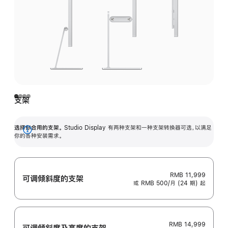
支架
选择你合用的支架。
Studio Display 有两种支架和一种支架转换器可选，以满足
展
你的各种安装需求。
开
RMB 11,999
可调倾斜度的支架
或 RMB 500/月 (24 期) 起
RMB 14,999
可调倾斜度及高‍度的支‍架