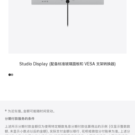
Studio Display (配备标准玻璃面板和 VESA 支架转换器)
网
脚
‡ 为近似值。金额可能随时间变动。
注
页
分期付款服务的条件
页
上述所示分期付款金额仅为使用特定期数免息分期付款估算得出的示例 (仅显示整数数
脚
额，未显示小数点以后的金额)，实际支付金额以银行、花呗或微信分付账单为准。上述分