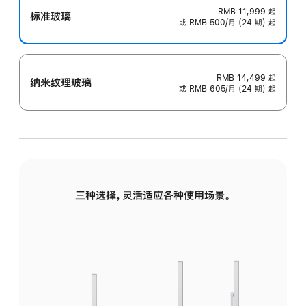
RMB 11,999
起
标准玻璃
或 RMB 500/月 (24 期) 起
RMB 14,499
起
纳米纹理玻璃
或 RMB 605/月 (24 期) 起
三种选择，灵活适应各种使用场景。
标