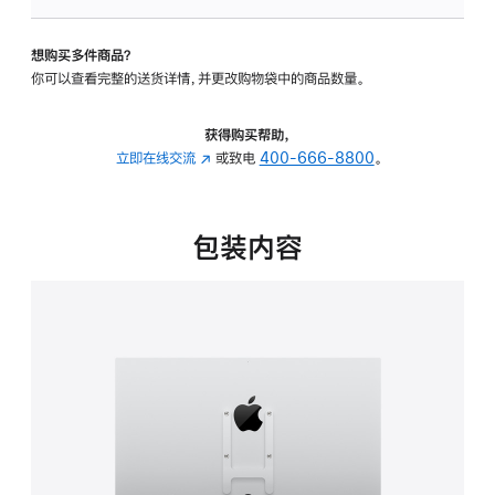
VESA
支
想购买多件商品？
架
你可以查看完整的送货详情，并更改购物袋中的商品数量。
转
换
器
获得购买帮助，
的
立即在线交流
(在
或致电
400-666-8800
。
分
新
期
窗
付
口
包装内容
款
中
选
打
项)
开)