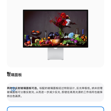
玻璃面板
两种抗反射玻璃面板可选。
标配的玻璃面板经过特别设计，反光率极低。纳米纹理
展
玻璃面板可分散反射光，从而进一步减少反光，即使在高亮光源的工作场所也能保
持出色画质。
开