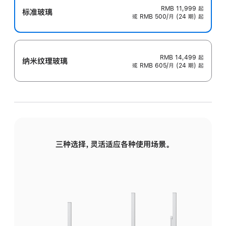
RMB 11,999
起
标准玻璃
或 RMB 500/月 (24 期) 起
RMB 14,499
起
纳米纹理玻璃
或 RMB 605/月 (24 期) 起
三种选择，灵活适应各种使用场景。
标