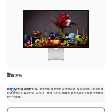
玻璃面板
两种抗反射玻璃面板可选。
标配的玻璃面板经过特别设计，反光率极低。纳米纹理
展
玻璃面板可分散反射光，从而进一步减少反光，即使在高亮光源的工作场所也能保
持出色画质。
开