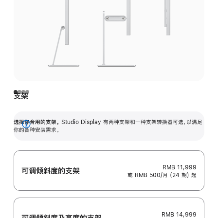
支架
选择你合用的支架。
Studio Display 有两种支架和一种支架转换器可选，以满足
展
你的各种安装需求。
开
RMB 11,999
可调倾斜度的支架
或 RMB 500/月 (24 期) 起
RMB 14,999
可调倾斜度及高‍度的支‍架