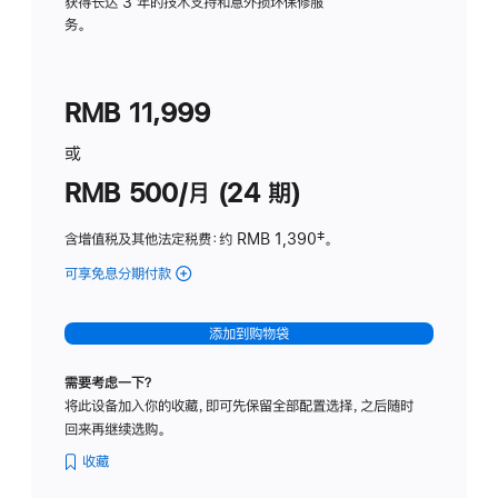
务
获得长达 3 年的技术支持和意外损坏保修服
务。
计
划
(适
RMB 11,999
用
于
或
Studio
RMB 500/月 (24 期)
Display
含增值税及其他法定税费
：约 RMB 1,390
脚
‡。
注
可享免息分期付款
(Studio
Display
-
添加到购物袋
标
准
需要考虑一下？
玻
将此设备加入你的收藏，即可先保留全部配置选择，之后随时
璃
回来再继续选购。
面
板
收藏
-