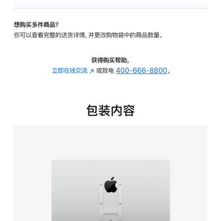
VESA
支
想购买多件商品？
架
你可以查看完整的送货详情，并更改购物袋中的商品数量。
转
换
器
获得购买帮助，
的
立即在线交流
(在
或致电
400-666-8800
。
分
新
期
窗
付
口
包装内容
款
中
选
打
项)
开)