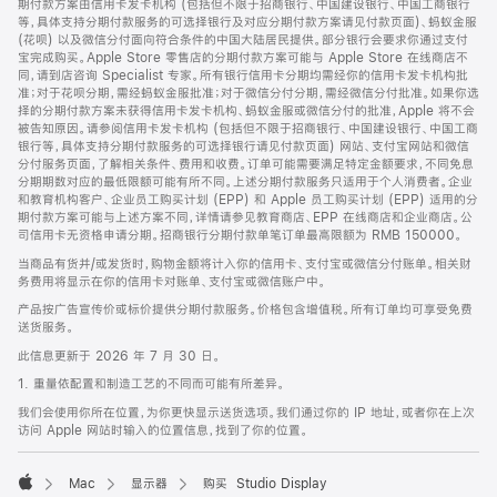
期付款方案由信用卡发卡机构 (包括但不限于招商银行、中国建设银行、中国工商银行
等，具体支持分期付款服务的可选择银行及对应分期付款方案请见付款页面)、蚂蚁金服
(花呗) 以及微信分付面向符合条件的中国大陆居民提供。部分银行会要求你通过支付
宝完成购买。Apple Store 零售店的分期付款方案可能与 Apple Store 在线商店不
同，请到店咨询 Specialist 专家。所有银行信用卡分期均需经你的信用卡发卡机构批
准；对于花呗分期，需经蚂蚁金服批准；对于微信分付分期，需经微信分付批准。如果你选
择的分期付款方案未获得信用卡发卡机构、蚂蚁金服或微信分付的批准，Apple 将不会
被告知原因。请参阅信用卡发卡机构 (包括但不限于招商银行、中国建设银行、中国工商
银行等，具体支持分期付款服务的可选择银行请见付款页面) 网站、支付宝网站和微信
分付服务页面，了解相关条件、费用和收费。订单可能需要满足特定金额要求，不同免息
分期期数对应的最低限额可能有所不同。上述分期付款服务只适用于个人消费者。企业
和教育机构客户、企业员工购买计划 (EPP) 和 Apple 员工购买计划 (EPP) 适用的分
期付款方案可能与上述方案不同，详情请参见教育商店、EPP 在线商店和企业商店。公
司信用卡无资格申请分期。招商银行分期付款单笔订单最高限额为 RMB 150000。
当商品有货并/或发货时，购物金额将计入你的信用卡、支付宝或微信分付账单。相关财
务费用将显示在你的信用卡对账单、支付宝或微信账户中。
产品按广告宣传价或标价提供分期付款服务。价格包含增值税。所有订单均可享受免费
送货服务。
此信息更新于 2026 年 7 月 30 日。
1. 重量依配置和制造工艺的不同而可能有所差异。
我们会使用你所在位置，为你更快显示送货选项。我们通过你的 IP 地址，或者你在上次
访问 Apple 网站时输入的位置信息，找到了你的位置。
Mac
显示器
购买 Studio Display