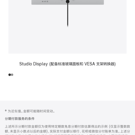
Studio Display (配备标准玻璃面板和 VESA 支架转换器)
网
脚
‡ 为近似值。金额可能随时间变动。
注
页
分期付款服务的条件
页
上述所示分期付款金额仅为使用特定期数免息分期付款估算得出的示例 (仅显示整数数
脚
额，未显示小数点以后的金额)，实际支付金额以银行、花呗或微信分付账单为准。上述分