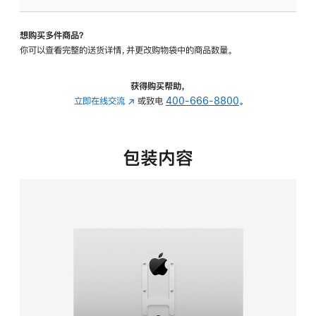
VESA
支
想购买多件商品？
架
你可以查看完整的送货详情，并更改购物袋中的商品数量。
转
换
器
获得购买帮助，
的
立即在线交流
(在
或致电
400-666-8800
。
分
新
期
窗
付
口
包装内容
款
中
选
打
项)
开)