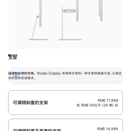
支架
选择你合用的支架。
Studio Display 有两种支架和一种支架转换器可选，以满足
展
你的各种安装需求。
开
RMB 11,999
可调倾斜度的支架
或 RMB 500/月 (24 期) 起
RMB 14,999
可调倾斜度及高‍度的支‍架