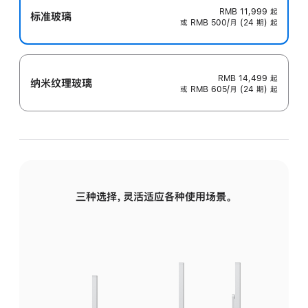
RMB 11,999
起
标准玻璃
或 RMB 500/月 (24 期) 起
RMB 14,499
起
纳米纹理玻璃
或 RMB 605/月 (24 期) 起
三种选择，灵活适应各种使用场景。
标