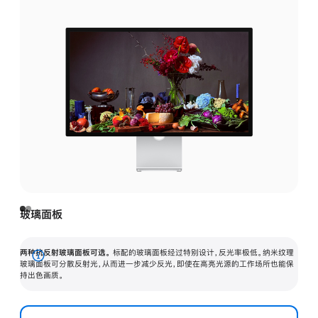
玻璃面板
两种抗反射玻璃面板可选。
标配的玻璃面板经过特别设计，反光率极低。纳米纹理
展
玻璃面板可分散反射光，从而进一步减少反光，即使在高亮光源的工作场所也能保
持出色画质。
开