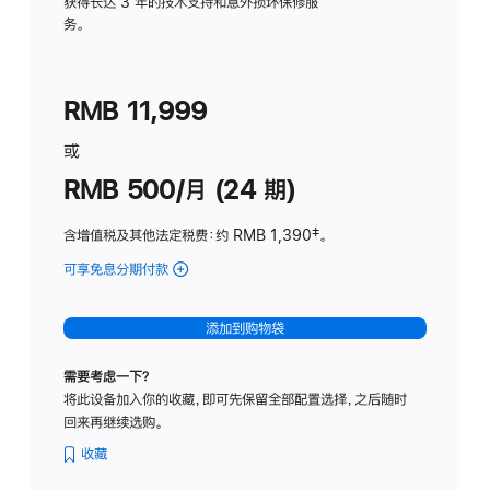
务
获得长达 3 年的技术支持和意外损坏保修服
务。
计
划
(适
RMB 11,999
用
于
或
Studio
RMB 500/月 (24 期)
Display
含增值税及其他法定税费
：约 RMB 1,390
脚
‡。
注
可享免息分期付款
(Studio
Display
-
添加到购物袋
标
准
需要考虑一下？
玻
将此设备加入你的收藏，即可先保留全部配置选择，之后随时
璃
回来再继续选购。
面
板
收藏
-