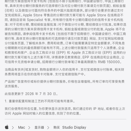
期付款方案由信用卡发卡机构 (包括但不限于招商银行、中国建设银行、中国工商银行
等，具体支持分期付款服务的可选择银行及对应分期付款方案请见付款页面)、蚂蚁金服
(花呗) 以及微信分付面向符合条件的中国大陆居民提供。部分银行会要求你通过支付
宝完成购买。Apple Store 零售店的分期付款方案可能与 Apple Store 在线商店不
同，请到店咨询 Specialist 专家。所有银行信用卡分期均需经你的信用卡发卡机构批
准；对于花呗分期，需经蚂蚁金服批准；对于微信分付分期，需经微信分付批准。如果你选
择的分期付款方案未获得信用卡发卡机构、蚂蚁金服或微信分付的批准，Apple 将不会
被告知原因。请参阅信用卡发卡机构 (包括但不限于招商银行、中国建设银行、中国工商
银行等，具体支持分期付款服务的可选择银行请见付款页面) 网站、支付宝网站和微信
分付服务页面，了解相关条件、费用和收费。订单可能需要满足特定金额要求，不同免息
分期期数对应的最低限额可能有所不同。上述分期付款服务只适用于个人消费者。企业
和教育机构客户、企业员工购买计划 (EPP) 和 Apple 员工购买计划 (EPP) 适用的分
期付款方案可能与上述方案不同，详情请参见教育商店、EPP 在线商店和企业商店。公
司信用卡无资格申请分期。招商银行分期付款单笔订单最高限额为 RMB 150000。
当商品有货并/或发货时，购物金额将计入你的信用卡、支付宝或微信分付账单。相关财
务费用将显示在你的信用卡对账单、支付宝或微信账户中。
产品按广告宣传价或标价提供分期付款服务。价格包含增值税。所有订单均可享受免费
送货服务。
此信息更新于 2026 年 7 月 30 日。
1. 重量依配置和制造工艺的不同而可能有所差异。
我们会使用你所在位置，为你更快显示送货选项。我们通过你的 IP 地址，或者你在上次
访问 Apple 网站时输入的位置信息，找到了你的位置。
Mac
显示器
购买 Studio Display