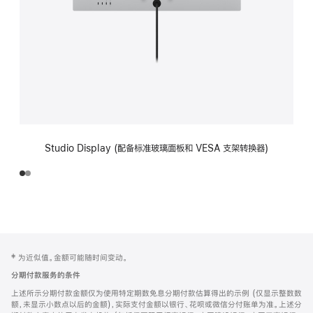
Studio Display (配备标准玻璃面板和 VESA 支架转换器)
网
脚
‡ 为近似值。金额可能随时间变动。
注
页
分期付款服务的条件
页
上述所示分期付款金额仅为使用特定期数免息分期付款估算得出的示例 (仅显示整数数
脚
额，未显示小数点以后的金额)，实际支付金额以银行、花呗或微信分付账单为准。上述分