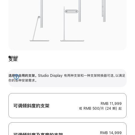
支架
选择你合用的支架。
Studio Display 有两种支架和一种支架转换器可选，以满足
展
你的各种安装需求。
开
RMB 11,999
可调倾斜度的支架
或 RMB 500/月 (24 期) 起
RMB 14,999
可调倾斜度及高‍度的支‍架