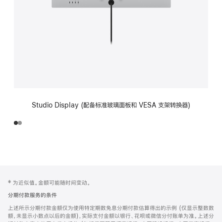
Studio Display (配备标准玻璃面板和 VESA 支架转换器)
网
脚
‡ 为近似值。金额可能随时间变动。
注
页
分期付款服务的条件
页
上述所示分期付款金额仅为使用特定期数免息分期付款估算得出的示例 (仅显示整数数
脚
额，未显示小数点以后的金额)，实际支付金额以银行、花呗或微信分付账单为准。上述分