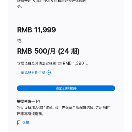
务
获得长达 3 年的技术支持和意外损坏保修服
务。
计
划
(适
RMB 11,999
用
于
或
Studio
RMB 500/月 (24 期)
Display
含增值税及其他法定税费
：约 RMB 1,390
脚
‡。
注
可享免息分期付款
(Studio
Display
-
添加到购物袋
标
准
需要考虑一下？
玻
将此设备加入你的收藏，即可先保留全部配置选择，之后随时
璃
回来再继续选购。
面
板
收藏
-