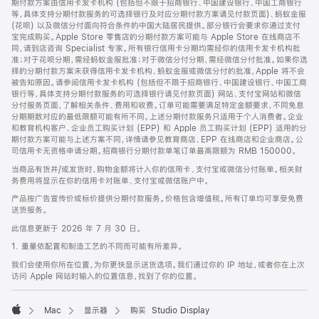
期付款方案由信用卡发卡机构 (包括但不限于招商银行、中国建设银行、中国工商银行
等，具体支持分期付款服务的可选择银行及对应分期付款方案请见付款页面)、蚂蚁金服
(花呗) 以及微信分付面向符合条件的中国大陆居民提供。部分银行会要求你通过支付
宝完成购买。Apple Store 零售店的分期付款方案可能与 Apple Store 在线商店不
同，请到店咨询 Specialist 专家。所有银行信用卡分期均需经你的信用卡发卡机构批
准；对于花呗分期，需经蚂蚁金服批准；对于微信分付分期，需经微信分付批准。如果你选
择的分期付款方案未获得信用卡发卡机构、蚂蚁金服或微信分付的批准，Apple 将不会
被告知原因。请参阅信用卡发卡机构 (包括但不限于招商银行、中国建设银行、中国工商
银行等，具体支持分期付款服务的可选择银行请见付款页面) 网站、支付宝网站和微信
分付服务页面，了解相关条件、费用和收费。订单可能需要满足特定金额要求，不同免息
分期期数对应的最低限额可能有所不同。上述分期付款服务只适用于个人消费者。企业
和教育机构客户、企业员工购买计划 (EPP) 和 Apple 员工购买计划 (EPP) 适用的分
期付款方案可能与上述方案不同，详情请参见教育商店、EPP 在线商店和企业商店。公
司信用卡无资格申请分期。招商银行分期付款单笔订单最高限额为 RMB 150000。
当商品有货并/或发货时，购物金额将计入你的信用卡、支付宝或微信分付账单。相关财
务费用将显示在你的信用卡对账单、支付宝或微信账户中。
产品按广告宣传价或标价提供分期付款服务。价格包含增值税。所有订单均可享受免费
送货服务。
此信息更新于 2026 年 7 月 30 日。
1. 重量依配置和制造工艺的不同而可能有所差异。
我们会使用你所在位置，为你更快显示送货选项。我们通过你的 IP 地址，或者你在上次
访问 Apple 网站时输入的位置信息，找到了你的位置。
Mac
显示器
购买 Studio Display