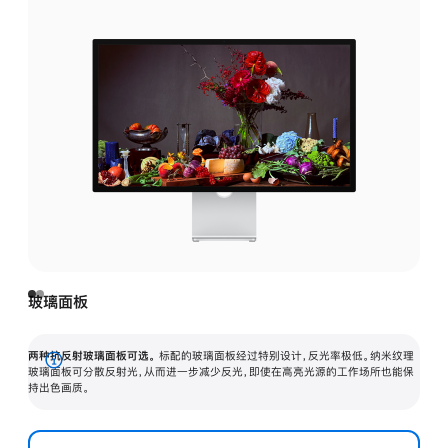
玻璃面板
两种抗反射玻璃面板可选。
标配的玻璃面板经过特别设计，反光率极低。纳米纹理
展
玻璃面板可分散反射光，从而进一步减少反光，即使在高亮光源的工作场所也能保
持出色画质。
开