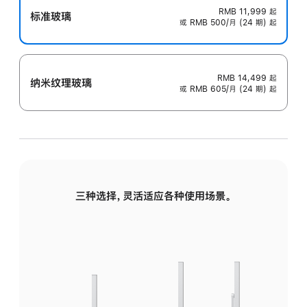
RMB 11,999
起
标准玻璃
或 RMB 500/月 (24 期) 起
RMB 14,499
起
纳米纹理玻璃
或 RMB 605/月 (24 期) 起
三种选择，灵活适应各种使用场景。
标