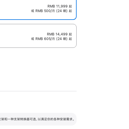
RMB 11,999
起
或 RMB 500/月 (24 期) 起
RMB 14,499
起
或 RMB 605/月 (24 期) 起
配可调倾斜度及高度的支架，额外增加 105
VESA 支架转换器
 有两种支架和一种支架转换器可选，以满足你的各种安装需求。
毫米的高度调节范围。
容的支架 (未随附)