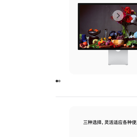
上
下
一
一
张
张
图
图
库
库
图
图
片
片
-
-
玻
玻
璃
璃
三种选择，灵活适应各种使
面
面
板
板