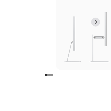
上
下
一
一
张
张
图
图
库
库
图
图
片
片
-
-
支
支
架
架