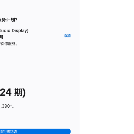
 服务计划？
dio Display)
AppleCare+
添加
期)
服
坏保修服务。
务
计
划
(适
用
于
24 期)
Studio
Display)
1,390
脚
‡。
注
加到购物袋