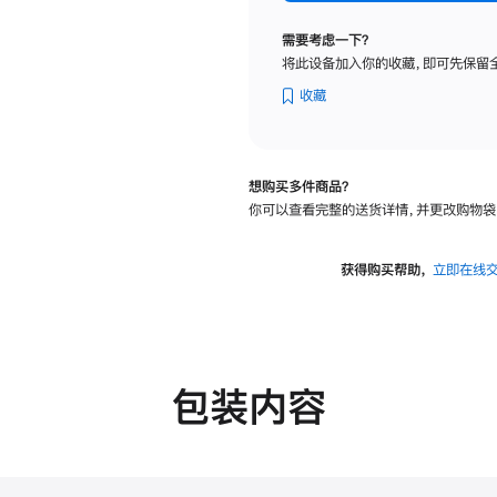
标
准
需要考虑一下？
玻
将此设备加入你的收藏，即可先保留
璃
面
收藏
板
-
VESA
想购买多件商品？
支
你可以查看完整的送货详情，并更改购物袋
架
转
换
获得购买帮助，
立即在线
器
的
分
期
付
包装内容
款
选
项)