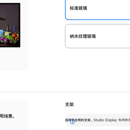
标准玻璃
纳米纹理玻璃
支架
用场景。
标配可调倾斜度的支架，提供 30 度的倾斜度
选
选择你合用的支架。
Studio Display
调节范围。
展