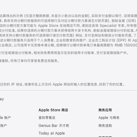
算得出的示例 (仅显示整数数额，未显示小数点以后的金额)，实际支付金额以银行、花呗或
等，具体支持分期付款服务的可选择银行及对应分期付款方案请见付款页面)、蚂蚁金服 (花呗
售店的分期付款方案可能与 Apple Store 在线商店不同，请到店咨询 Specialist 专
分付批准。如果你选择的分期付款方案未获得信用卡发卡机构、蚂蚁金服或微信分付的批准，Ap
具体支持分期付款服务的可选择银行请见付款页面) 网站、支付宝网站和微信分付服务页面，
期付款服务只适用于个人消费者。企业和教育机构客户、企业员工购买计划 (EPP) 和 Appl
企业商店。公司信用卡无资格申请分期。招商银行分期付款单笔订单最高限额为 RMB 150000
支付宝或微信分付账单。相关财务费用将显示在你的信用卡对账单、支付宝或微信账户中。
增值税。所有订单均可享受免费送货服务。
的 IP 地址，或者你在上次访问 Apple 网站时输入的位置信息，找到了你的位置。
ay
Apple Store 商店
商务应用
le 账户
查找零售店
Apple 与商务
e 账户
Genius Bar 天才吧
商务选购
Today at Apple