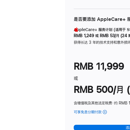
是否要添加 AppleCare+
AppleCare+ 服务计划 (适用于 Stu
RMB 1,249
或
RMB 53/月 (24 
获得长达 3 年的技术支持和意外损
RMB 11,999
或
RMB 500/月 (
含增值税及其他法定税费
：约 RMB 
可享免息分期付款
(Studio
Display
-
添