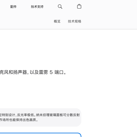
配件
技术支持
概览
技术规格
级麦克风和扬声器，以及雷雳 5 端口。
过特别设计，反光率极低。纳米纹理玻璃面板可分散反射
作场所也能保持出色画质。