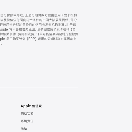
微信分付账单为准。上述分期付款方案由信用卡发卡机构
) 以及微信分付面向符合条件的中国大陆居民提供。部分
家。所有银行信用卡分期均需经你的信用卡发卡机构批准；对于花
ple 将不会被告知原因。请参阅信用卡发卡机构 (包
了解相关条件、费用和收费。订单可能需要满足特定金额要
e 员工购买计划 (EPP) 适用的分期付款方案可能与
。
Apple 价值观
辅助功能
环境责任
隐私