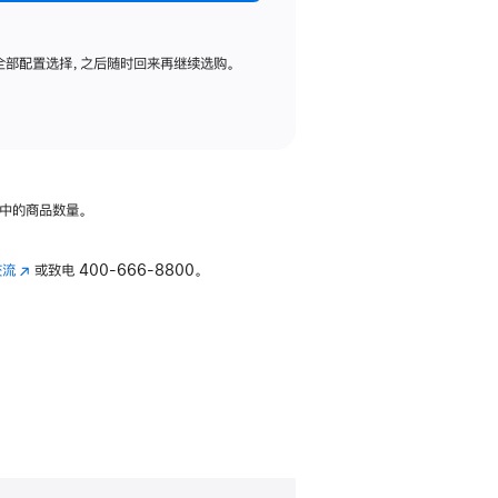
全部配置选择，之后随时回来再继续选购。
中的商品数量。
交流
(在
或致电
400-666-8800。
新
窗
口
中
打
开)