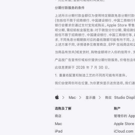
‡ 为近似值。金额可能随时间变动。
注
页
分期付款服务的条件
页
上述所示分期付款金额仅为使用特定期数免息分期付款估
脚
(包括但不限于招商银行、中国建设银行、中国工商银行
银行会要求你通过支付宝完成购买。Apple Store 零
呗分期，需经蚂蚁金服批准；对于微信分付分期，需经微信
括但不限于招商银行、中国建设银行、中国工商银行等，
求，不同免息分期期数对应的最低限额可能有所不同。上述分
上述方案不同，详情请参见教育商店、EPP 在线商店和
当商品有货并/或发货时，购物金额将计入你的信用卡、
产品按广告宣传价或标价提供分期付款服务。价格包含
此信息更新于 2026 年 7 月 30 日。
1. 重量依配置和制造工艺的不同而可能有所差异。
我们会使用你所在位置，为你更快显示送货选项。我们通过你
Mac
显示器
购买 Studio Displ
Apple
选购及了解
账户
商店
管理你的 App
Mac
Apple Stor
iPad
iCloud.com