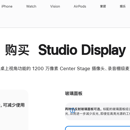
iPhone
Watch
Vision
AirPods
家居
娱乐
购买 Studio Display
桌上视角功能的 1200 万像素 Center Stage 摄像头、录音棚
玻璃面板
，可减少使用
纳米纹理玻璃面板可进一步减少反光，即使在
两种抗反射玻璃面板可选。
标配的玻璃面板经
。
有高亮光源的场所使用，也能保持出色画质。
展
光，从而进一步减少反光，即使在高亮光源的工
开