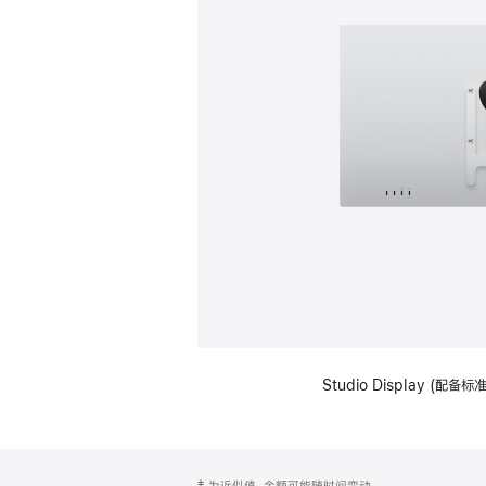
Studio Display (配
网
脚