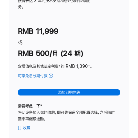
务
获得长达 3 年的技术支持和意外损坏保修服
务。
计
划
(适
RMB 11,999
用
于
或
Studio
RMB 500/月 (24 期)
Display
含增值税及其他法定税费
：约 RMB 1,390
脚
‡。
注
可享免息分期付款
(Studio
Display
-
添加到购物袋
标
准
需要考虑一下？
玻
将此设备加入你的收藏，即可先保留全部配置选择，之后随时
璃
回来再继续选购。
面
板
收藏
-