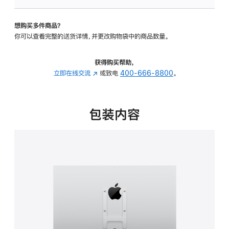
VESA
支
想购买多件商品？
架
你可以查看完整的送货详情，并更改购物袋中的商品数量。
转
换
器
获得购买帮助，
的
立即在线交流
(在
或致电
400-666-8800
。
分
新
期
窗
付
口
包装内容
款
中
选
打
项)
开)