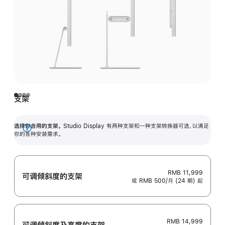
支架
选择你合用的支架。
Studio Display 有两种支架和一种支架转换器可选，以满足
展
你的各种安装需求。
开
RMB 11,999
可调倾斜度的支架
或 RMB 500/月 (24 期) 起
RMB 14,999
可调倾斜度及高‍度的支‍架