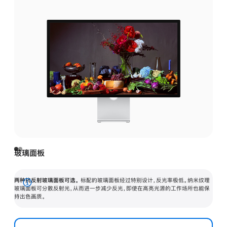
玻璃面板
两种抗反射玻璃面板可选。
标配的玻璃面板经过特别设计，反光率极低。纳米纹理
展
玻璃面板可分散反射光，从而进一步减少反光，即使在高亮光源的工作场所也能保
持出色画质。
开