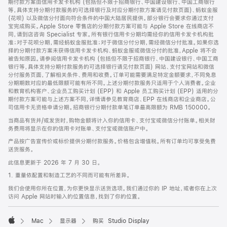
期付款方案由信用卡发卡机构 (包括但不限于招商银行、中国建设银行、中国工商银行
等，具体支持分期付款服务的可选择银行及对应分期付款方案请见付款页面)、蚂蚁金服
(花呗) 以及微信分付面向符合条件的中国大陆居民提供。部分银行会要求你通过支付
宝完成购买。Apple Store 零售店的分期付款方案可能与 Apple Store 在线商店不
同，请到店咨询 Specialist 专家。所有银行信用卡分期均需经你的信用卡发卡机构批
准；对于花呗分期，需经蚂蚁金服批准；对于微信分付分期，需经微信分付批准。如果你选
择的分期付款方案未获得信用卡发卡机构、蚂蚁金服或微信分付的批准，Apple 将不会
被告知原因。请参阅信用卡发卡机构 (包括但不限于招商银行、中国建设银行、中国工商
银行等，具体支持分期付款服务的可选择银行请见付款页面) 网站、支付宝网站和微信
分付服务页面，了解相关条件、费用和收费。订单可能需要满足特定金额要求，不同免息
分期期数对应的最低限额可能有所不同。上述分期付款服务只适用于个人消费者。企业
和教育机构客户、企业员工购买计划 (EPP) 和 Apple 员工购买计划 (EPP) 适用的分
期付款方案可能与上述方案不同，详情请参见教育商店、EPP 在线商店和企业商店。公
司信用卡无资格申请分期。招商银行分期付款单笔订单最高限额为 RMB 150000。
当商品有货并/或发货时，购物金额将计入你的信用卡、支付宝或微信分付账单。相关财
务费用将显示在你的信用卡对账单、支付宝或微信账户中。
产品按广告宣传价或标价提供分期付款服务。价格包含增值税。所有订单均可享受免费
送货服务。
此信息更新于 2026 年 7 月 30 日。
1. 重量依配置和制造工艺的不同而可能有所差异。
我们会使用你所在位置，为你更快显示送货选项。我们通过你的 IP 地址，或者你在上次
访问 Apple 网站时输入的位置信息，找到了你的位置。
Mac
显示器
购买 Studio Display