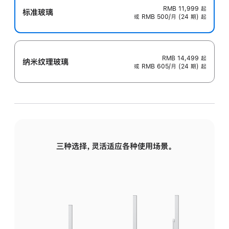
RMB 11,999
起
标准玻璃
或 RMB 500/月 (24 期) 起
RMB 14,499
起
纳米纹理玻璃
或 RMB 605/月 (24 期) 起
三种选择，灵活适应各种使用场景。
标