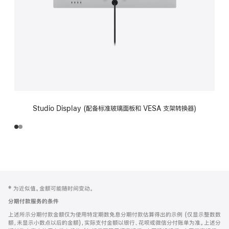
Studio Display (配备标准玻璃面板和 VESA 支架转换器)
网
脚
‡ 为近似值。金额可能随时间变动。
注
页
分期付款服务的条件
页
上述所示分期付款金额仅为使用特定期数免息分期付款估算得出的示例 (仅显示整数数
脚
额，未显示小数点以后的金额)，实际支付金额以银行、花呗或微信分付账单为准。上述分