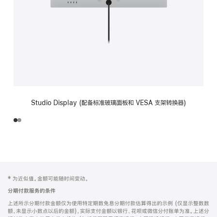
Studio Display (配备标准玻璃面板和 VESA 支架转换器)
网
脚
‡ 为近似值。金额可能随时间变动。
注
页
分期付款服务的条件
页
上述所示分期付款金额仅为使用特定期数免息分期付款估算得出的示例 (仅显示整数数
脚
额，未显示小数点以后的金额)，实际支付金额以银行、花呗或微信分付账单为准。上述分