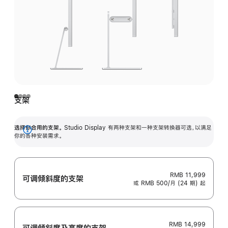
支架
选择你合用的支架。
Studio Display 有两种支架和一种支架转换器可选，以满足
展
你的各种安装需求。
开
RMB 11,999
可调倾斜度的支架
或 RMB 500/月 (24 期) 起
RMB 14,999
可调倾斜度及高‍度的支‍架