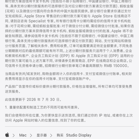
期付款方案由信用卡发卡机构 (包括但不限于招商银行、中国建设银行、中国工商银行
等，具体支持分期付款服务的可选择银行及对应分期付款方案请见付款页面)、蚂蚁金服
(花呗) 以及微信分付面向符合条件的中国大陆居民提供。部分银行会要求你通过支付
宝完成购买。Apple Store 零售店的分期付款方案可能与 Apple Store 在线商店不
同，请到店咨询 Specialist 专家。所有银行信用卡分期均需经你的信用卡发卡机构批
准；对于花呗分期，需经蚂蚁金服批准；对于微信分付分期，需经微信分付批准。如果你选
择的分期付款方案未获得信用卡发卡机构、蚂蚁金服或微信分付的批准，Apple 将不会
被告知原因。请参阅信用卡发卡机构 (包括但不限于招商银行、中国建设银行、中国工商
银行等，具体支持分期付款服务的可选择银行请见付款页面) 网站、支付宝网站和微信
分付服务页面，了解相关条件、费用和收费。订单可能需要满足特定金额要求，不同免息
分期期数对应的最低限额可能有所不同。上述分期付款服务只适用于个人消费者。企业
和教育机构客户、企业员工购买计划 (EPP) 和 Apple 员工购买计划 (EPP) 适用的分
期付款方案可能与上述方案不同，详情请参见教育商店、EPP 在线商店和企业商店。公
司信用卡无资格申请分期。招商银行分期付款单笔订单最高限额为 RMB 150000。
当商品有货并/或发货时，购物金额将计入你的信用卡、支付宝或微信分付账单。相关财
务费用将显示在你的信用卡对账单、支付宝或微信账户中。
产品按广告宣传价或标价提供分期付款服务。价格包含增值税。所有订单均可享受免费
送货服务。
此信息更新于 2026 年 7 月 30 日。
1. 重量依配置和制造工艺的不同而可能有所差异。
我们会使用你所在位置，为你更快显示送货选项。我们通过你的 IP 地址，或者你在上次
访问 Apple 网站时输入的位置信息，找到了你的位置。
Mac
显示器
购买 Studio Display