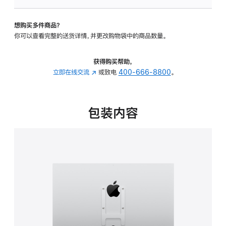
VESA
支
想购买多件商品？
架
你可以查看完整的送货详情，并更改购物袋中的商品数量。
转
换
器
获得购买帮助，
的
立即在线交流
(在
或致电
400-666-8800
。
分
新
期
窗
付
口
包装内容
款
中
选
打
项)
开)