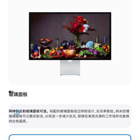
玻璃面板
两种抗反射玻璃面板可选。
标配的玻璃面板经过特别设计，反光率极低。纳米纹理
展
玻璃面板可分散反射光，从而进一步减少反光，即使在高亮光源的工作场所也能保
持出色画质。
开