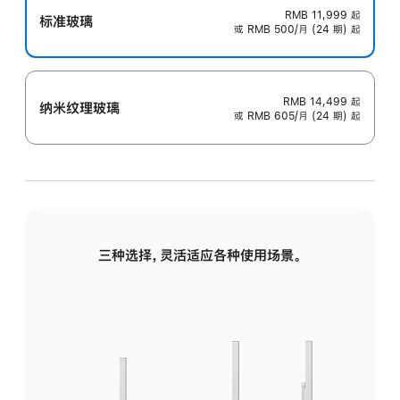
RMB 11,999
起
标准玻璃
或 RMB 500/月 (24 期) 起
RMB 14,499
起
纳米纹理玻璃
或 RMB 605/月 (24 期) 起
三种选择，灵活适应各种使用场景。
标