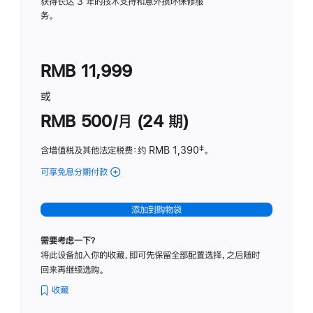
务
获得长达 3 年的技术支持和意外损坏保修服
务。
计
划
(适
RMB 11,999
用
于
或
Studio
RMB 500/月 (24 期)
Display
含增值税及其他法定税费
：约 RMB 1,390
脚
‡。
注
可享免息分期付款
(Studio
Display
-
添加到购物袋
标
准
需要考虑一下？
玻
将此设备加入你的收藏，即可先保留全部配置选择，之后随时
璃
回来再继续选购。
面
板
收藏
-