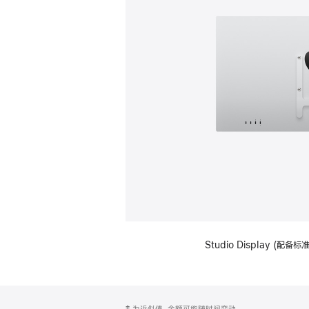
Studio Display (配
网
脚