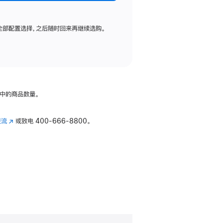
全部配置选择，之后随时回来再继续选购。
中的商品数量。
交流
(在
或致电
400-666-8800。
新
窗
口
中
打
开)