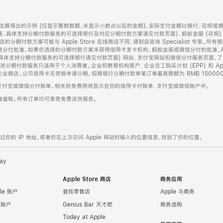
算得出的示例 (仅显示整数数额，未显示小数点以后的金额)，实际支付金额以银行、花呗或
等，具体支持分期付款服务的可选择银行及对应分期付款方案请见付款页面)、蚂蚁金服 (花呗
售店的分期付款方案可能与 Apple Store 在线商店不同，请到店咨询 Specialist 专
分付批准。如果你选择的分期付款方案未获得信用卡发卡机构、蚂蚁金服或微信分付的批准，Ap
具体支持分期付款服务的可选择银行请见付款页面) 网站、支付宝网站和微信分付服务页面，
期付款服务只适用于个人消费者。企业和教育机构客户、企业员工购买计划 (EPP) 和 Appl
企业商店。公司信用卡无资格申请分期。招商银行分期付款单笔订单最高限额为 RMB 150000
支付宝或微信分付账单。相关财务费用将显示在你的信用卡对账单、支付宝或微信账户中。
增值税。所有订单均可享受免费送货服务。
的 IP 地址，或者你在上次访问 Apple 网站时输入的位置信息，找到了你的位置。
ay
Apple Store 商店
商务应用
le 账户
查找零售店
Apple 与商务
e 账户
Genius Bar 天才吧
商务选购
Today at Apple