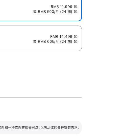
RMB 11,999
起
或 RMB 500/月 (24 期) 起
RMB 14,499
起
或 RMB 605/月 (24 期) 起
配可调倾斜度及高度的支架，额外增加 105
VESA 支架转换器
 有两种支架和一种支架转换器可选，以满足你的各种安装需求。
毫米的高度调节范围。
容的支架 (未随附)