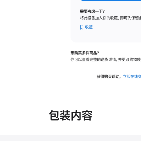
标
准
需要考虑一下？
玻
将此设备加入你的收藏，即可先保留
璃
面
收藏
板
-
VESA
想购买多件商品？
支
你可以查看完整的送货详情，并更改购物袋
架
转
换
获得购买帮助，
立即在线
器
的
分
期
付
包装内容
款
选
项)