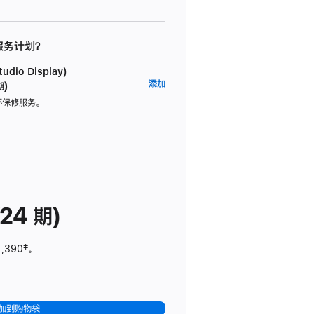
 服务计划？
dio Display)
AppleCare+
添加
期)
服
坏保修服务。
务
计
划
(适
用
于
24 期)
Studio
Display)
1,390
脚
‡。
注
加到购物袋