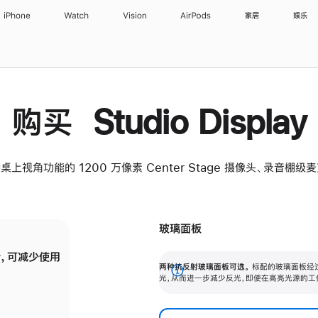
iPhone
Watch
Vision
AirPods
家居
娱乐
购买 Studio Display
桌上视角功能的 1200 万像素 Center Stage 摄像头、录音棚
玻璃面板
，可减少使用
纳米纹理玻璃面板可进一步减少反光，即使在
两种抗反射玻璃面板可选。
标配的玻璃面板经
。
有高亮光源的场所使用，也能保持出色画质。
展
光，从而进一步减少反光，即使在高亮光源的工
开