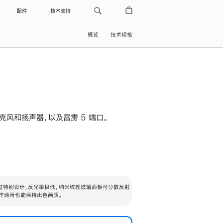
配件
技术支持
概览
技术规格
级麦克风和扬声器，以及雷雳 5 端口。
过特别设计，反光率极低。纳米纹理玻璃面板可分散反射
作场所也能保持出色画质。