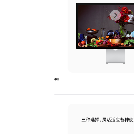
上
下
一
一
张
张
图
图
库
库
图
图
片
片
-
-
玻
玻
璃
璃
三种选择，灵活适应各种使
面
面
板
板