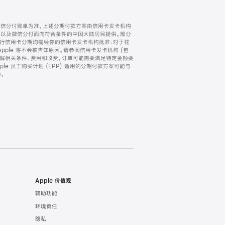
微信分付账单为准。上述分期付款方案由信用卡发卡机构
) 以及微信分付面向符合条件的中国大陆居民提供。部分
家。所有银行信用卡分期均需经你的信用卡发卡机构批准；对于花
ple 将不会被告知原因。请参阅信用卡发卡机构 (包
了解相关条件、费用和收费。订单可能需要满足特定金额要
e 员工购买计划 (EPP) 适用的分期付款方案可能与
。
Apple 价值观
辅助功能
环境责任
隐私