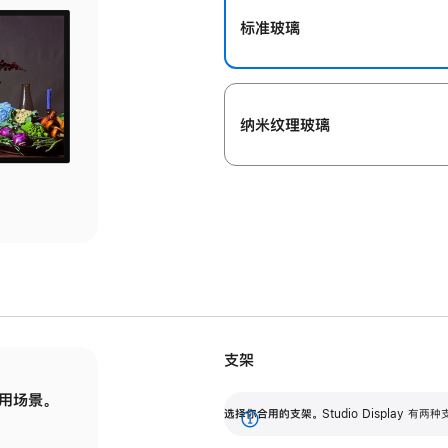
标准玻璃
纳米纹理玻璃
支架
用场景。
标配可调倾斜度的支架，提供 30 度的倾斜度
选
选择你合用的支架。
Studio Display
调节范围。
展