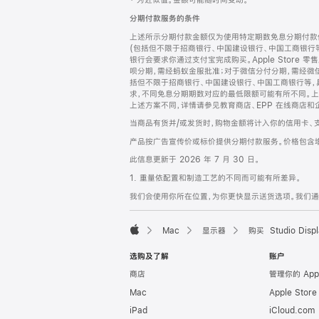
‡ 为近似值。金额可能随时间变动。
注
页
分期付款服务的条件
页
上述所示分期付款金额仅为使用特定期数免息分期付款估
脚
(包括但不限于招商银行、中国建设银行、中国工商银行
银行会要求你通过支付宝完成购买。Apple Store 零
呗分期，需经蚂蚁金服批准；对于微信分付分期，需经微信
括但不限于招商银行、中国建设银行、中国工商银行等，
求，不同免息分期期数对应的最低限额可能有所不同。上述分
上述方案不同，详情请参见教育商店、EPP 在线商店和
当商品有货并/或发货时，购物金额将计入你的信用卡、
产品按广告宣传价或标价提供分期付款服务。价格包含
此信息更新于 2026 年 7 月 30 日。
1. 重量依配置和制造工艺的不同而可能有所差异。
我们会使用你所在位置，为你更快显示送货选项。我们通过你
Mac
显示器
购买 Studio Displ
Apple
选购及了解
账户
商店
管理你的 App
Mac
Apple Stor
iPad
iCloud.com