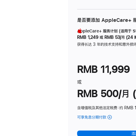
是否要添加 AppleCare+
AppleCare+ 服务计划 (适用于 Stu
RMB 1,249
或
RMB 53/月 (24 
获得长达 3 年的技术支持和意外损
RMB 11,999
或
RMB 500/月 (
含增值税及其他法定税费
：约 RMB 
可享免息分期付款
(Studio
Display
-
添