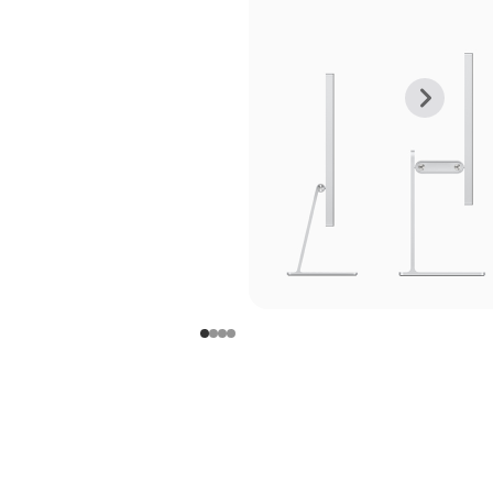
上
下
一
一
张
张
图
图
库
库
图
图
片
片
-
-
支
支
架
架