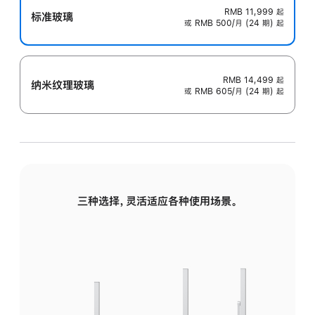
RMB 11,999
起
标准玻璃
或 RMB 500/月 (24 期) 起
RMB 14,499
起
纳米纹理玻璃
或 RMB 605/月 (24 期) 起
三种选择，灵活适应各种使用场景。
标