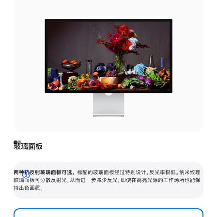
玻璃面板
两种抗反射玻璃面板可选。
标配的玻璃面板经过特别设计，反光率极低。纳米纹理
展
玻璃面板可分散反射光，从而进一步减少反光，即使在高亮光源的工作场所也能保
持出色画质。
开