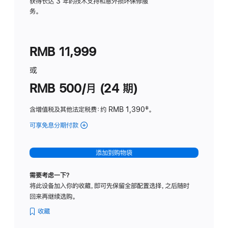
务
获得长达 3 年的技术支持和意外损坏保修服
务。
计
划
(适
RMB 11,999
用
于
或
Studio
RMB 500/月 (24 期)
Display
含增值税及其他法定税费
：约 RMB 1,390
脚
‡。
注
可享免息分期付款
(Studio
Display
-
添加到购物袋
标
准
需要考虑一下？
玻
将此设备加入你的收藏，即可先保留全部配置选择，之后随时
璃
回来再继续选购。
面
板
收藏
-