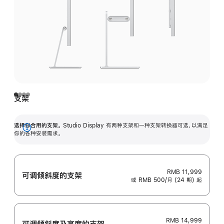
支架
选择你合用的支架。
Studio Display 有两种支架和一种支架转换器可选，以满足
展
你的各种安装需求。
开
RMB 11,999
可调倾斜度的支架
或 RMB 500/月 (24 期) 起
RMB 14,999
可调倾斜度及高‍度的支‍架