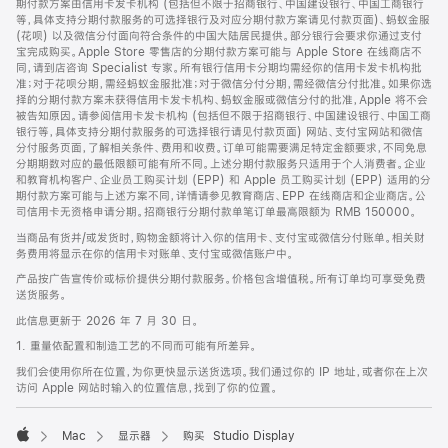
期付款方案由信用卡发卡机构 (包括但不限于招商银行、中国建设银行、中国工商银行
等，具体支持分期付款服务的可选择银行及对应分期付款方案请见付款页面)、蚂蚁金服
(花呗) 以及微信分付面向符合条件的中国大陆居民提供。部分银行会要求你通过支付
宝完成购买。Apple Store 零售店的分期付款方案可能与 Apple Store 在线商店不
同，请到店咨询 Specialist 专家。所有银行信用卡分期均需经你的信用卡发卡机构批
准；对于花呗分期，需经蚂蚁金服批准；对于微信分付分期，需经微信分付批准。如果你选
择的分期付款方案未获得信用卡发卡机构、蚂蚁金服或微信分付的批准，Apple 将不会
被告知原因。请参阅信用卡发卡机构 (包括但不限于招商银行、中国建设银行、中国工商
银行等，具体支持分期付款服务的可选择银行请见付款页面) 网站、支付宝网站和微信
分付服务页面，了解相关条件、费用和收费。订单可能需要满足特定金额要求，不同免息
分期期数对应的最低限额可能有所不同。上述分期付款服务只适用于个人消费者。企业
和教育机构客户、企业员工购买计划 (EPP) 和 Apple 员工购买计划 (EPP) 适用的分
期付款方案可能与上述方案不同，详情请参见教育商店、EPP 在线商店和企业商店。公
司信用卡无资格申请分期。招商银行分期付款单笔订单最高限额为 RMB 150000。
当商品有货并/或发货时，购物金额将计入你的信用卡、支付宝或微信分付账单。相关财
务费用将显示在你的信用卡对账单、支付宝或微信账户中。
产品按广告宣传价或标价提供分期付款服务。价格包含增值税。所有订单均可享受免费
送货服务。
此信息更新于 2026 年 7 月 30 日。
1. 重量依配置和制造工艺的不同而可能有所差异。
我们会使用你所在位置，为你更快显示送货选项。我们通过你的 IP 地址，或者你在上次
访问 Apple 网站时输入的位置信息，找到了你的位置。
Mac
显示器
购买 Studio Display