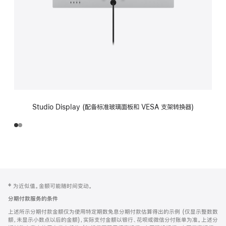
Studio Display (配备标准玻璃面板和 VESA 支架转换器)
网
脚
‡ 为近似值。金额可能随时间变动。
注
页
分期付款服务的条件
页
上述所示分期付款金额仅为使用特定期数免息分期付款估算得出的示例 (仅显示整数数
脚
额，未显示小数点以后的金额)，实际支付金额以银行、花呗或微信分付账单为准。上述分