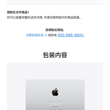
VESA
支
想购买多件商品？
架
你可以查看完整的送货详情，并更改购物袋中的商品数量。
转
换
器
获得购买帮助，
的
立即在线交流
(在
或致电
400-666-8800
。
分
新
期
窗
付
口
包装内容
款
中
选
打
项)
开)