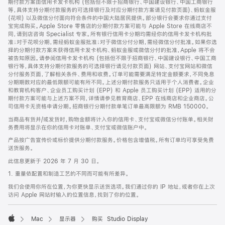
期付款方案由信用卡发卡机构 (包括但不限于招商银行、中国建设银行、中国工商银行
等，具体支持分期付款服务的可选择银行及对应分期付款方案请见付款页面)、蚂蚁金服
(花呗) 以及微信分付面向符合条件的中国大陆居民提供。部分银行会要求你通过支付
宝完成购买。Apple Store 零售店的分期付款方案可能与 Apple Store 在线商店不
同，请到店咨询 Specialist 专家。所有银行信用卡分期均需经你的信用卡发卡机构批
准；对于花呗分期，需经蚂蚁金服批准；对于微信分付分期，需经微信分付批准。如果你选
择的分期付款方案未获得信用卡发卡机构、蚂蚁金服或微信分付的批准，Apple 将不会
被告知原因。请参阅信用卡发卡机构 (包括但不限于招商银行、中国建设银行、中国工商
银行等，具体支持分期付款服务的可选择银行请见付款页面) 网站、支付宝网站和微信
分付服务页面，了解相关条件、费用和收费。订单可能需要满足特定金额要求，不同免息
分期期数对应的最低限额可能有所不同。上述分期付款服务只适用于个人消费者。企业
和教育机构客户、企业员工购买计划 (EPP) 和 Apple 员工购买计划 (EPP) 适用的分
期付款方案可能与上述方案不同，详情请参见教育商店、EPP 在线商店和企业商店。公
司信用卡无资格申请分期。招商银行分期付款单笔订单最高限额为 RMB 150000。
当商品有货并/或发货时，购物金额将计入你的信用卡、支付宝或微信分付账单。相关财
务费用将显示在你的信用卡对账单、支付宝或微信账户中。
产品按广告宣传价或标价提供分期付款服务。价格包含增值税。所有订单均可享受免费
送货服务。
此信息更新于 2026 年 7 月 30 日。
1. 重量依配置和制造工艺的不同而可能有所差异。
我们会使用你所在位置，为你更快显示送货选项。我们通过你的 IP 地址，或者你在上次
访问 Apple 网站时输入的位置信息，找到了你的位置。
Mac
显示器
购买 Studio Display