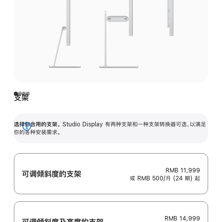
支架
选择你合用的支架。
Studio Display 有两种支架和一种支架转换器可选，以满足
展
你的各种安装需求。
开
RMB 11,999
可调倾斜度的支架
或 RMB 500/月 (24 期) 起
RMB 14,999
可调倾斜度及高‍度的支‍架