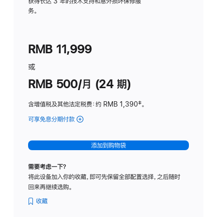
务
获得长达 3 年的技术支持和意外损坏保修服
务。
计
划
(适
RMB 11,999
用
于
或
Studio
RMB 500/月 (24 期)
Display
含增值税及其他法定税费
：约 RMB 1,390
脚
‡。
注
可享免息分期付款
(Studio
Display
-
添加到购物袋
标
准
需要考虑一下？
玻
将此设备加入你的收藏，即可先保留全部配置选择，之后随时
璃
回来再继续选购。
面
板
收藏
-