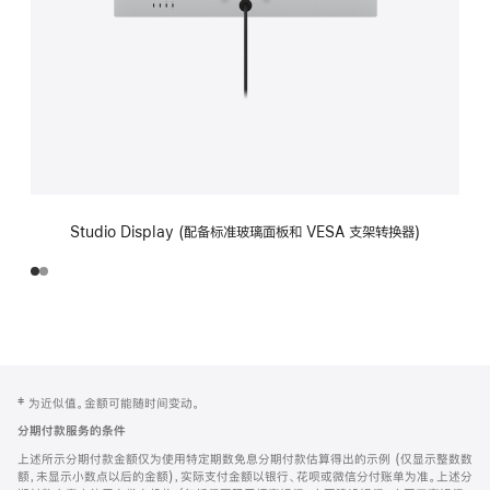
Studio Display (配备标准玻璃面板和 VESA 支架转换器)
网
脚
‡ 为近似值。金额可能随时间变动。
注
页
分期付款服务的条件
页
上述所示分期付款金额仅为使用特定期数免息分期付款估算得出的示例 (仅显示整数数
脚
额，未显示小数点以后的金额)，实际支付金额以银行、花呗或微信分付账单为准。上述分