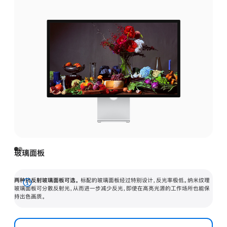
玻璃面板
两种抗反射玻璃面板可选。
标配的玻璃面板经过特别设计，反光率极低。纳米纹理
展
玻璃面板可分散反射光，从而进一步减少反光，即使在高亮光源的工作场所也能保
持出色画质。
开