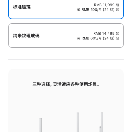
RMB 11,999
起
标准玻璃
或 RMB 500/月 (24 期) 起
RMB 14,499
起
纳米纹理玻璃
或 RMB 605/月 (24 期) 起
三种选择，灵活适应各种使用场景。
标