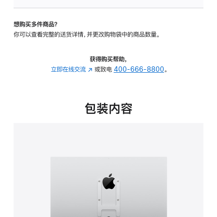
VESA
支
想购买多件商品？
架
你可以查看完整的送货详情，并更改购物袋中的商品数量。
转
换
器
获得购买帮助，
的
立即在线交流
(在
或致电
400-666-8800
。
分
新
期
窗
付
口
包装内容
款
中
选
打
项)
开)