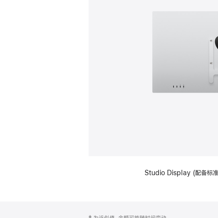
Studio Display (配
网
脚