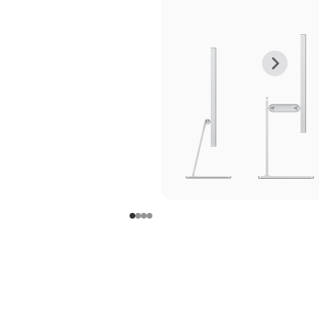
上
下
一
一
张
张
图
图
库
库
图
图
片
片
-
-
支
支
架
架