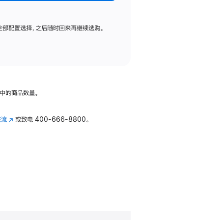
全部配置选择，之后随时回来再继续选购。
中的商品数量。
交流
(在
或致电
400-666-8800。
新
窗
口
中
打
开)