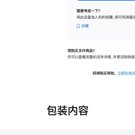
标
准
需要考虑一下？
玻
将此设备加入你的收藏，即可先保留
璃
面
收藏
板
-
VESA
想购买多件商品？
支
你可以查看完整的送货详情，并更改购物袋
架
转
换
获得购买帮助，
立即在线
器
的
分
期
付
包装内容
款
选
项)