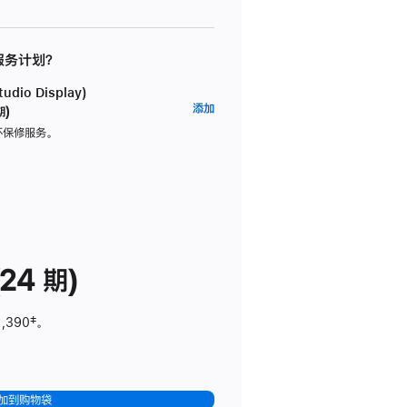
 服务计划？
dio Display)
AppleCare+
添加
期)
服
坏保修服务。
务
计
划
(适
用
于
24 期)
Studio
Display)
1,390
脚
‡。
注
加到购物袋