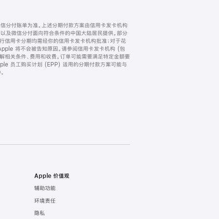
微信分付账单为准。上述分期付款方案由信用卡发卡机构
) 以及微信分付面向符合条件的中国大陆居民提供。部分
家。所有银行信用卡分期均需经你的信用卡发卡机构批准；对于花
ple 将不会被告知原因。请参阅信用卡发卡机构 (包
了解相关条件、费用和收费。订单可能需要满足特定金额要
e 员工购买计划 (EPP) 适用的分期付款方案可能与
。
Apple 价值观
辅助功能
环境责任
隐私