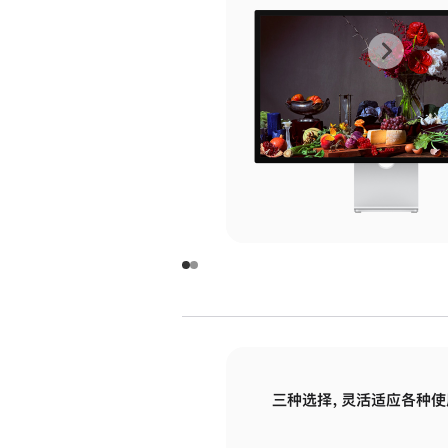
上
下
一
一
张
张
图
图
库
库
图
图
片
片
-
-
玻
玻
璃
璃
三种选择，灵活适应各种使
面
面
板
板