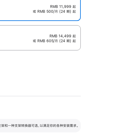
RMB 11,999
起
或 RMB 500/月 (24 期) 起
RMB 14,499
起
或 RMB 605/月 (24 期) 起
配可调倾斜度及高度的支架，额外增加 105
VESA 支架转换器
 有两种支架和一种支架转换器可选，以满足你的各种安装需求。
毫米的高度调节范围。
容的支架 (未随附)