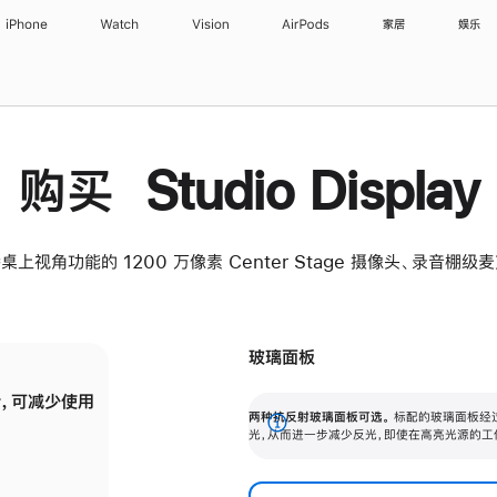
iPhone
Watch
Vision
AirPods
家居
娱乐
购买 Studio Display
桌上视角功能的 1200 万像素 Center Stage 摄像头、录音棚
玻璃面板
，可减少使用
纳米纹理玻璃面板可进一步减少反光，即使在
两种抗反射玻璃面板可选。
标配的玻璃面板经
。
有高亮光源的场所使用，也能保持出色画质。
展
光，从而进一步减少反光，即使在高亮光源的工
开