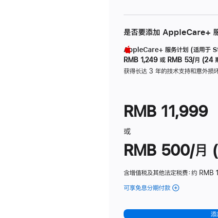
是否要添加 AppleCare+
AppleCare+ 服务计划 (适用于 Stu
RMB 1,249
或
RMB 53/月 (24 
获得长达 3 年的技术支持和意外损
RMB 11,999
或
RMB 500/月 (
含增值税及其他法定税费
：约 RMB 
可享免息分期付款
(Studio
Display
-
添