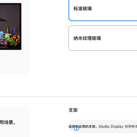
标准玻璃
纳米纹理玻璃
支架
用场景。
标配可调倾斜度的支架，提供 30 度的倾斜度
选
选择你合用的支架。
Studio Display
调节范围。
展