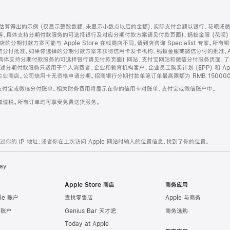
算得出的示例 (仅显示整数数额，未显示小数点以后的金额)，实际支付金额以银行、花呗或
等，具体支持分期付款服务的可选择银行及对应分期付款方案请见付款页面)、蚂蚁金服 (花呗
售店的分期付款方案可能与 Apple Store 在线商店不同，请到店咨询 Specialist 专
分付批准。如果你选择的分期付款方案未获得信用卡发卡机构、蚂蚁金服或微信分付的批准，Ap
具体支持分期付款服务的可选择银行请见付款页面) 网站、支付宝网站和微信分付服务页面，
期付款服务只适用于个人消费者。企业和教育机构客户、企业员工购买计划 (EPP) 和 Appl
企业商店。公司信用卡无资格申请分期。招商银行分期付款单笔订单最高限额为 RMB 150000
支付宝或微信分付账单。相关财务费用将显示在你的信用卡对账单、支付宝或微信账户中。
增值税。所有订单均可享受免费送货服务。
的 IP 地址，或者你在上次访问 Apple 网站时输入的位置信息，找到了你的位置。
ay
Apple Store 商店
商务应用
le 账户
查找零售店
Apple 与商务
e 账户
Genius Bar 天才吧
商务选购
Today at Apple