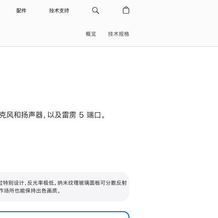
配件
技术支持
概览
技术规格
级麦克风和扬声器，以及雷雳 5 端口。
过特别设计，反光率极低。纳米纹理玻璃面板可分散反射
作场所也能保持出色画质。