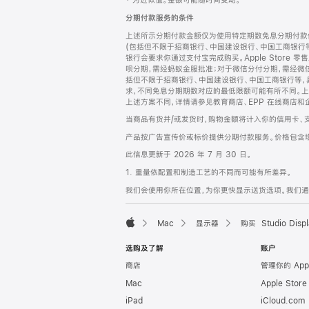
‡ 为近似值。金额可能随时间变动。
注
页
分期付款服务的条件
页
上述所示分期付款金额仅为使用特定期数免息分期付款估
脚
(包括但不限于招商银行、中国建设银行、中国工商银行
银行会要求你通过支付宝完成购买。Apple Store 零
呗分期，需经蚂蚁金服批准；对于微信分付分期，需经微信
括但不限于招商银行、中国建设银行、中国工商银行等，
求，不同免息分期期数对应的最低限额可能有所不同。上述分
上述方案不同，详情请参见教育商店、EPP 在线商店和
当商品有货并/或发货时，购物金额将计入你的信用卡、
产品按广告宣传价或标价提供分期付款服务。价格包含
此信息更新于 2026 年 7 月 30 日。
1. 重量依配置和制造工艺的不同而可能有所差异。
我们会使用你所在位置，为你更快显示送货选项。我们通过你
Mac
显示器
购买 Studio Displ
Apple
选购及了解
账户
商店
管理你的 App
Mac
Apple Stor
iPad
iCloud.com