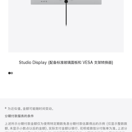
Studio Display (配备标准玻璃面板和 VESA 支架转换器)
网
脚
‡ 为近似值。金额可能随时间变动。
注
页
分期付款服务的条件
页
上述所示分期付款金额仅为使用特定期数免息分期付款估算得出的示例 (仅显示整数数
脚
额，未显示小数点以后的金额)，实际支付金额以银行、花呗或微信分付账单为准。上述分