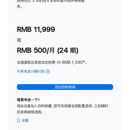
务
获得长达 3 年的技术支持和意外损坏保修服
务。
计
划
(适
RMB 11,999
用
于
或
Studio
RMB 500/月 (24 期)
Display
含增值税及其他法定税费
：约 RMB 1,390
脚
‡。
注
可享免息分期付款
(Studio
Display
-
添加到购物袋
标
准
需要考虑一下？
玻
将此设备加入你的收藏，即可先保留全部配置选择，之后随时
璃
回来再继续选购。
面
板
收藏
-