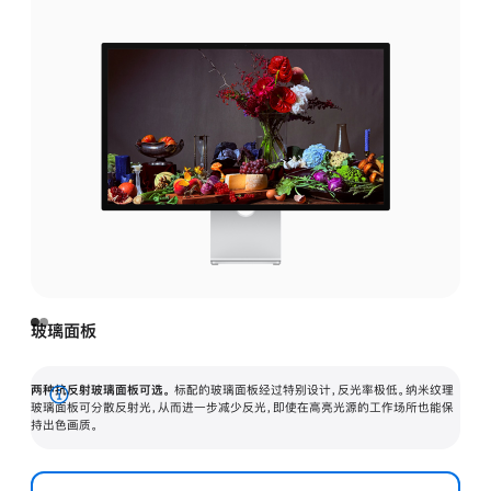
玻璃面板
两种抗反射玻璃面板可选。
标配的玻璃面板经过特别设计，反光率极低。纳米纹理
展
玻璃面板可分散反射光，从而进一步减少反光，即使在高亮光源的工作场所也能保
持出色画质。
开