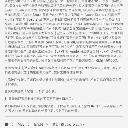
期付款方案由信用卡发卡机构 (包括但不限于招商银行、中国建设银行、中国工商银行
等，具体支持分期付款服务的可选择银行及对应分期付款方案请见付款页面)、蚂蚁金服
(花呗) 以及微信分付面向符合条件的中国大陆居民提供。部分银行会要求你通过支付
宝完成购买。Apple Store 零售店的分期付款方案可能与 Apple Store 在线商店不
同，请到店咨询 Specialist 专家。所有银行信用卡分期均需经你的信用卡发卡机构批
准；对于花呗分期，需经蚂蚁金服批准；对于微信分付分期，需经微信分付批准。如果你选
择的分期付款方案未获得信用卡发卡机构、蚂蚁金服或微信分付的批准，Apple 将不会
被告知原因。请参阅信用卡发卡机构 (包括但不限于招商银行、中国建设银行、中国工商
银行等，具体支持分期付款服务的可选择银行请见付款页面) 网站、支付宝网站和微信
分付服务页面，了解相关条件、费用和收费。订单可能需要满足特定金额要求，不同免息
分期期数对应的最低限额可能有所不同。上述分期付款服务只适用于个人消费者。企业
和教育机构客户、企业员工购买计划 (EPP) 和 Apple 员工购买计划 (EPP) 适用的分
期付款方案可能与上述方案不同，详情请参见教育商店、EPP 在线商店和企业商店。公
司信用卡无资格申请分期。招商银行分期付款单笔订单最高限额为 RMB 150000。
当商品有货并/或发货时，购物金额将计入你的信用卡、支付宝或微信分付账单。相关财
务费用将显示在你的信用卡对账单、支付宝或微信账户中。
产品按广告宣传价或标价提供分期付款服务。价格包含增值税。所有订单均可享受免费
送货服务。
此信息更新于 2026 年 7 月 30 日。
1. 重量依配置和制造工艺的不同而可能有所差异。
我们会使用你所在位置，为你更快显示送货选项。我们通过你的 IP 地址，或者你在上次
访问 Apple 网站时输入的位置信息，找到了你的位置。
Mac
显示器
购买 Studio Display