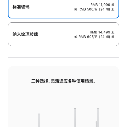
RMB 11,999
起
标准玻璃
或 RMB 500/月 (24 期) 起
RMB 14,499
起
纳米纹理玻璃
或 RMB 605/月 (24 期) 起
三种选择，灵活适应各种使用场景。
标