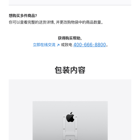
VESA
支
想购买多件商品？
架
你可以查看完整的送货详情，并更改购物袋中的商品数量。
转
换
器
获得购买帮助，
的
立即在线交流
(在
或致电
400-666-8800
。
分
新
期
窗
付
口
包装内容
款
中
选
打
项)
开)