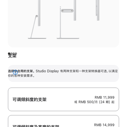
支架
选择你合用的支架。
Studio Display 有两种支架和一种支架转换器可选，以满足
展
你的各种安装需求。
开
RMB 11,999
可调倾斜度的支架
或 RMB 500/月 (24 期) 起
RMB 14,999
可调倾斜度及高‍度的支‍架