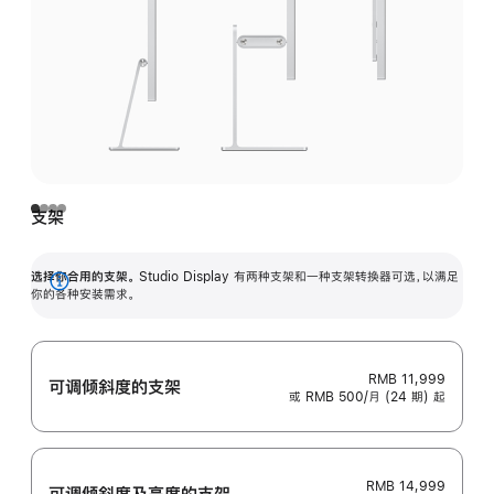
支架
选择你合用的支架。
Studio Display 有两种支架和一种支架转换器可选，以满足
展
你的各种安装需求。
开
RMB 11,999
可调倾斜度的支架
或 RMB 500/月 (24 期) 起
RMB 14,999
可调倾斜度及高‍度的支‍架