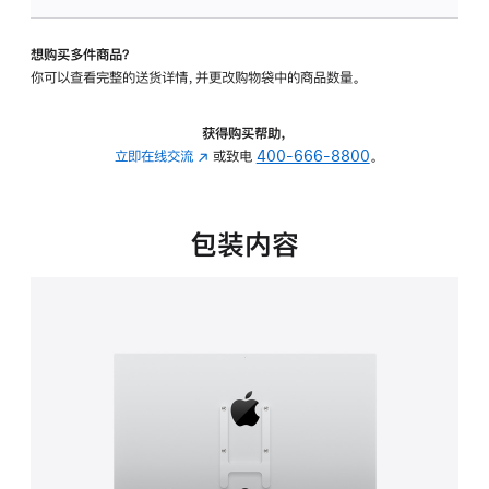
VESA
支
想购买多件商品？
架
你可以查看完整的送货详情，并更改购物袋中的商品数量。
转
换
器
获得购买帮助，
的
立即在线交流
(在
或致电
400-666-8800
。
分
新
期
窗
付
口
包装内容
款
中
选
打
项)
开)