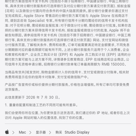
期付款方案由信用卡发卡机构 (包括但不限于招商银行、中国建设银行、中国工商银行
等，具体支持分期付款服务的可选择银行及对应分期付款方案请见付款页面)、蚂蚁金服
(花呗) 以及微信分付面向符合条件的中国大陆居民提供。部分银行会要求你通过支付
宝完成购买。Apple Store 零售店的分期付款方案可能与 Apple Store 在线商店不
同，请到店咨询 Specialist 专家。所有银行信用卡分期均需经你的信用卡发卡机构批
准；对于花呗分期，需经蚂蚁金服批准；对于微信分付分期，需经微信分付批准。如果你选
择的分期付款方案未获得信用卡发卡机构、蚂蚁金服或微信分付的批准，Apple 将不会
被告知原因。请参阅信用卡发卡机构 (包括但不限于招商银行、中国建设银行、中国工商
银行等，具体支持分期付款服务的可选择银行请见付款页面) 网站、支付宝网站和微信
分付服务页面，了解相关条件、费用和收费。订单可能需要满足特定金额要求，不同免息
分期期数对应的最低限额可能有所不同。上述分期付款服务只适用于个人消费者。企业
和教育机构客户、企业员工购买计划 (EPP) 和 Apple 员工购买计划 (EPP) 适用的分
期付款方案可能与上述方案不同，详情请参见教育商店、EPP 在线商店和企业商店。公
司信用卡无资格申请分期。招商银行分期付款单笔订单最高限额为 RMB 150000。
当商品有货并/或发货时，购物金额将计入你的信用卡、支付宝或微信分付账单。相关财
务费用将显示在你的信用卡对账单、支付宝或微信账户中。
产品按广告宣传价或标价提供分期付款服务。价格包含增值税。所有订单均可享受免费
送货服务。
此信息更新于 2026 年 7 月 30 日。
1. 重量依配置和制造工艺的不同而可能有所差异。
我们会使用你所在位置，为你更快显示送货选项。我们通过你的 IP 地址，或者你在上次
访问 Apple 网站时输入的位置信息，找到了你的位置。
Mac
显示器
购买 Studio Display