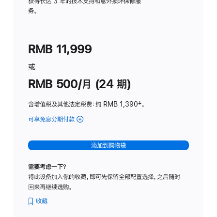
务
获得长达 3 年的技术支持和意外损坏保修服
务。
计
划
(适
RMB 11,999
用
于
或
Studio
RMB 500/月 (24 期)
Display
含增值税及其他法定税费
：约 RMB 1,390
脚
‡。
注
可享免息分期付款
(Studio
Display
-
添加到购物袋
标
准
需要考虑一下？
玻
将此设备加入你的收藏，即可先保留全部配置选择，之后随时
璃
回来再继续选购。
面
板
收藏
-