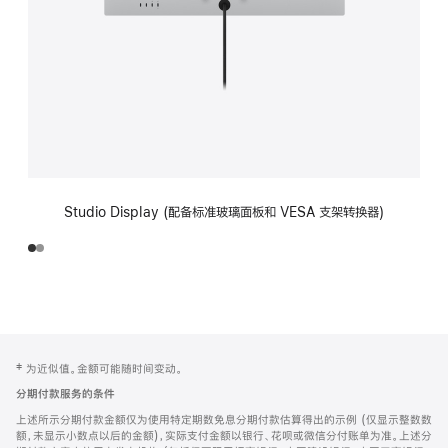
Studio Display (配备标准玻璃面板和 VESA 支架转换器)
网
脚
‡ 为近似值。金额可能随时间变动。
注
页
分期付款服务的条件
页
上述所示分期付款金额仅为使用特定期数免息分期付款估算得出的示例 (仅显示整数数
脚
额，未显示小数点以后的金额)，实际支付金额以银行、花呗或微信分付账单为准。上述分