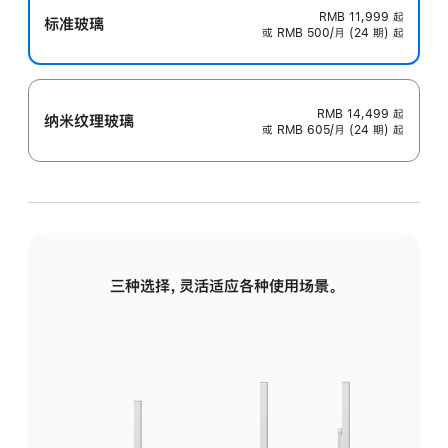
RMB 11,999
起
标准玻璃
或 RMB 500/月 (24 期) 起
RMB 14,499
起
纳米纹理玻璃
或 RMB 605/月 (24 期) 起
三种选择，灵活适应各种使用场景。
标