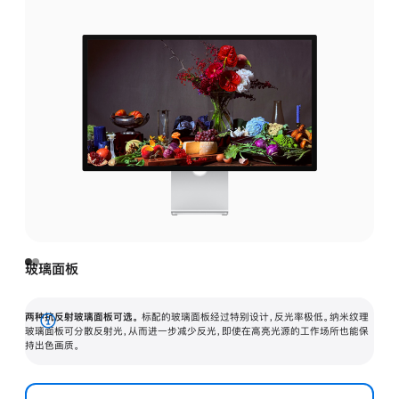
玻璃面板
两种抗反射玻璃面板可选。
标配的玻璃面板经过特别设计，反光率极低。纳米纹理
展
玻璃面板可分散反射光，从而进一步减少反光，即使在高亮光源的工作场所也能保
持出色画质。
开