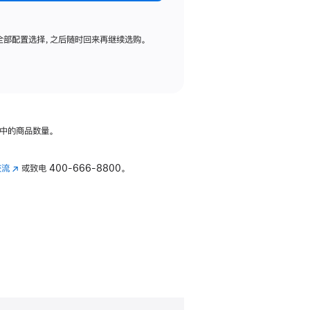
全部配置选择，之后随时回来再继续选购。
中的商品数量。
交流
(在
或致电
400-666-8800。
新
窗
口
中
打
开)