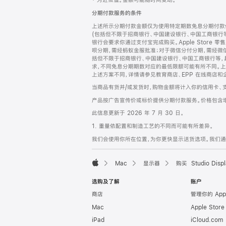
‡ 为近似值。金额可能随时间变动。
注
页
分期付款服务的条件
页
上述所示分期付款金额仅为使用特定期数免息分期付款估
脚
(包括但不限于招商银行、中国建设银行、中国工商银行
银行会要求你通过支付宝完成购买。Apple Store 零
呗分期，需经蚂蚁金服批准；对于微信分付分期，需经微信
括但不限于招商银行、中国建设银行、中国工商银行等，
求，不同免息分期期数对应的最低限额可能有所不同。上述分
上述方案不同，详情请参见教育商店、EPP 在线商店和
当商品有货并/或发货时，购物金额将计入你的信用卡、
产品按广告宣传价或标价提供分期付款服务。价格包含
此信息更新于 2026 年 7 月 30 日。
1. 重量依配置和制造工艺的不同而可能有所差异。
我们会使用你所在位置，为你更快显示送货选项。我们通过你
Mac
显示器
购买 Studio Displ
Apple
选购及了解
账户
商店
管理你的 App
Mac
Apple Stor
iPad
iCloud.com