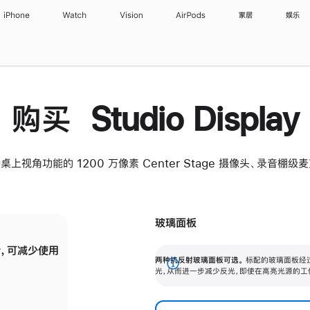
iPhone
Watch
Vision
AirPods
家居
娱乐
购买 Studio Display
桌上视角功能的 1200 万像素 Center Stage 摄像头、录音棚
玻璃面板
，可减少使用
纳米纹理玻璃面板可进一步减少反光，即使在
两种抗反射玻璃面板可选。
标配的玻璃面板经
。
有高亮光源的场所使用，也能保持出色画质。
展
光，从而进一步减少反光，即使在高亮光源的工
开