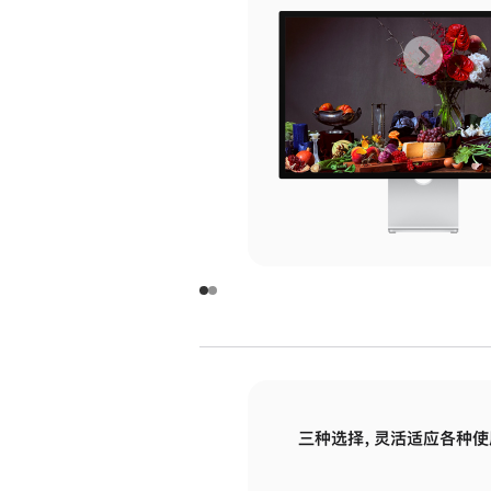
上
下
一
一
张
张
图
图
库
库
图
图
片
片
-
-
玻
玻
璃
璃
三种选择，灵活适应各种使
面
面
板
板