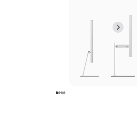
上
下
一
一
张
张
图
图
库
库
图
图
片
片
-
-
支
支
架
架