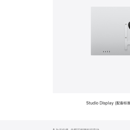
Studio Display (配
网
脚