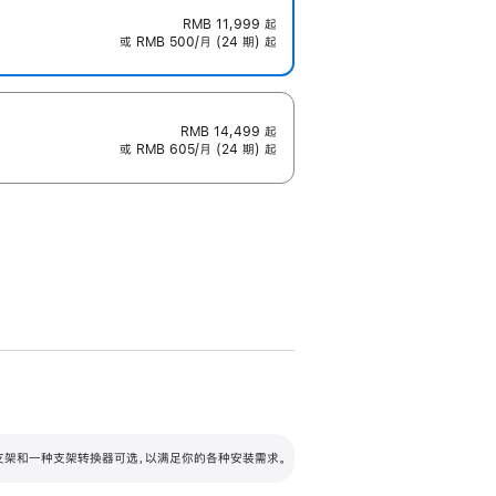
RMB 11,999
起
或 RMB 500/月 (24 期) 起
RMB 14,499
起
或 RMB 605/月 (24 期) 起
配可调倾斜度及高度的支架，额外增加 105
VESA 支架转换器
 有两种支架和一种支架转换器可选，以满足你的各种安装需求。
毫米的高度调节范围。
容的支架 (未随附)