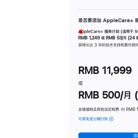
是否要添加 AppleCare+
AppleCare+ 服务计划 (适用于 Stu
RMB 1,249
或
RMB 53/月 (24 
获得长达 3 年的技术支持和意外损
RMB 11,999
或
RMB 500/月 (
含增值税及其他法定税费
：约 RMB 
可享免息分期付款
(Studio
Display
-
添