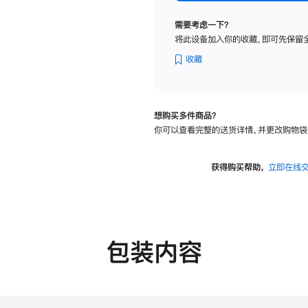
标
准
需要考虑一下？
玻
将此设备加入你的收藏，即可先保留
璃
面
收藏
板
-
VESA
想购买多件商品？
支
你可以查看完整的送货详情，并更改购物袋
架
转
换
获得购买帮助，
立即在线
器
的
分
期
付
包装内容
款
选
项)