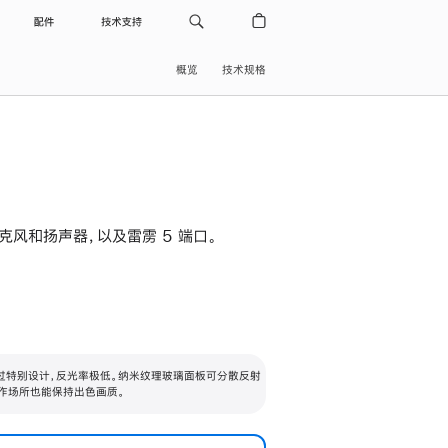
配件
技术支持
概览
技术规格
级麦克风和扬声器，以及雷雳 5 端口。
过特别设计，反光率极低。纳米纹理玻璃面板可分散反射
作场所也能保持出色画质。