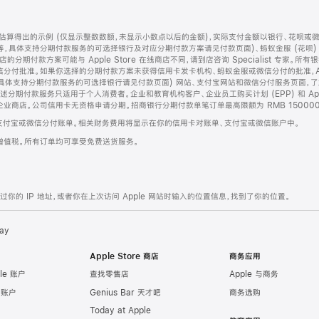
算得出的示例 (仅显示整数数额，未显示小数点以后的金额)，实际支付金额以银行、花呗或
等，具体支持分期付款服务的可选择银行及对应分期付款方案请见付款页面)、蚂蚁金服 (花呗
售店的分期付款方案可能与 Apple Store 在线商店不同，请到店咨询 Specialist 专
分付批准。如果你选择的分期付款方案未获得信用卡发卡机构、蚂蚁金服或微信分付的批准，Ap
具体支持分期付款服务的可选择银行请见付款页面) 网站、支付宝网站和微信分付服务页面，
期付款服务只适用于个人消费者。企业和教育机构客户、企业员工购买计划 (EPP) 和 Appl
企业商店。公司信用卡无资格申请分期。招商银行分期付款单笔订单最高限额为 RMB 150000
支付宝或微信分付账单。相关财务费用将显示在你的信用卡对账单、支付宝或微信账户中。
增值税。所有订单均可享受免费送货服务。
的 IP 地址，或者你在上次访问 Apple 网站时输入的位置信息，找到了你的位置。
ay
Apple Store 商店
商务应用
le 账户
查找零售店
Apple 与商务
e 账户
Genius Bar 天才吧
商务选购
Today at Apple