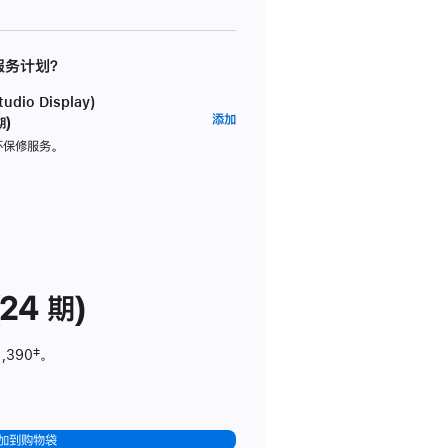
 服务计划？
dio Display)
AppleCare+
添加
期)
服
坏保修服务。
务
计
划
(适
用
于
24 期)
Studio
Display)
1,390
脚
‡。
注
加到购物袋