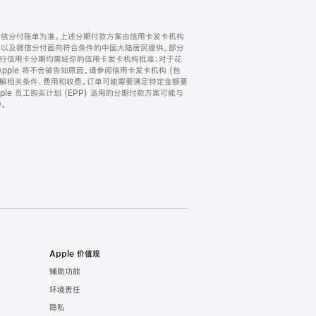
微信分付账单为准。上述分期付款方案由信用卡发卡机构
) 以及微信分付面向符合条件的中国大陆居民提供。部分
家。所有银行信用卡分期均需经你的信用卡发卡机构批准；对于花
ple 将不会被告知原因。请参阅信用卡发卡机构 (包
了解相关条件、费用和收费。订单可能需要满足特定金额要
e 员工购买计划 (EPP) 适用的分期付款方案可能与
。
Apple 价值观
辅助功能
环境责任
隐私