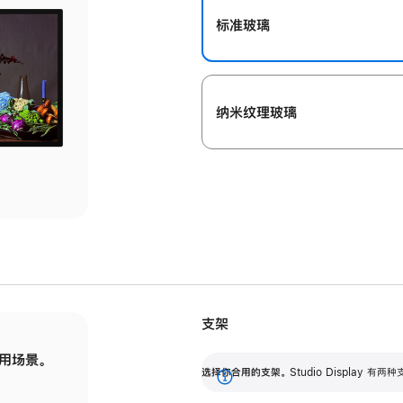
标准玻璃
纳米纹理玻璃
支架
用场景。
标配可调倾斜度的支架，提供 30 度的倾斜度
选
选择你合用的支架。
Studio Display
调节范围。
展