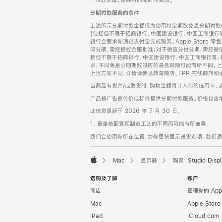
‡ 为近似值。金额可能随时间变动。
注
页
分期付款服务的条件
页
上述所示分期付款金额仅为使用特定期数免息分期付款估
脚
(包括但不限于招商银行、中国建设银行、中国工商银行
银行会要求你通过支付宝完成购买。Apple Store 零
呗分期，需经蚂蚁金服批准；对于微信分付分期，需经微信
括但不限于招商银行、中国建设银行、中国工商银行等，
求，不同免息分期期数对应的最低限额可能有所不同。上述分
上述方案不同，详情请参见教育商店、EPP 在线商店和
当商品有货并/或发货时，购物金额将计入你的信用卡、
产品按广告宣传价或标价提供分期付款服务。价格包含
此信息更新于 2026 年 7 月 30 日。
1. 重量依配置和制造工艺的不同而可能有所差异。
我们会使用你所在位置，为你更快显示送货选项。我们通过你
Mac
显示器
购买 Studio Displ
Apple
选购及了解
账户
商店
管理你的 App
Mac
Apple Stor
iPad
iCloud.com