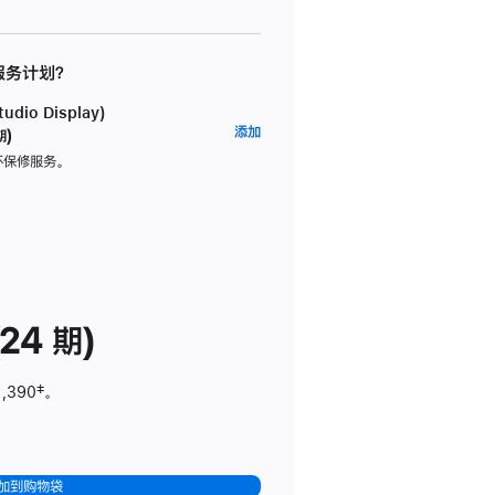
 服务计划？
dio Display)
AppleCare+
添加
期)
服
坏保修服务。
务
计
划
(适
用
于
24 期)
Studio
Display)
1,390
脚
‡。
注
加到购物袋