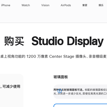
iPhone
Watch
Vision
AirPods
家居
娱乐
购买 Studio Display
桌上视角功能的 1200 万像素 Center Stage 摄像头、录音棚
玻璃面板
，可减少使用
纳米纹理玻璃面板可进一步减少反光，即使在
两种抗反射玻璃面板可选。
标配的玻璃面板经
。
有高亮光源的场所使用，也能保持出色画质。
展
光，从而进一步减少反光，即使在高亮光源的工
开