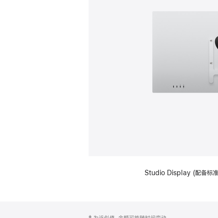
Studio Display (配
网
脚