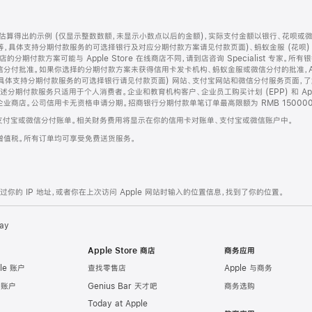
算得出的示例 (仅显示整数数额，未显示小数点以后的金额)，实际支付金额以银行、花呗或
等，具体支持分期付款服务的可选择银行及对应分期付款方案请见付款页面)、蚂蚁金服 (花呗
售店的分期付款方案可能与 Apple Store 在线商店不同，请到店咨询 Specialist 专
分付批准。如果你选择的分期付款方案未获得信用卡发卡机构、蚂蚁金服或微信分付的批准，Ap
具体支持分期付款服务的可选择银行请见付款页面) 网站、支付宝网站和微信分付服务页面，
期付款服务只适用于个人消费者。企业和教育机构客户、企业员工购买计划 (EPP) 和 Appl
企业商店。公司信用卡无资格申请分期。招商银行分期付款单笔订单最高限额为 RMB 150000
支付宝或微信分付账单。相关财务费用将显示在你的信用卡对账单、支付宝或微信账户中。
增值税。所有订单均可享受免费送货服务。
的 IP 地址，或者你在上次访问 Apple 网站时输入的位置信息，找到了你的位置。
ay
Apple Store 商店
商务应用
le 账户
查找零售店
Apple 与商务
e 账户
Genius Bar 天才吧
商务选购
Today at Apple