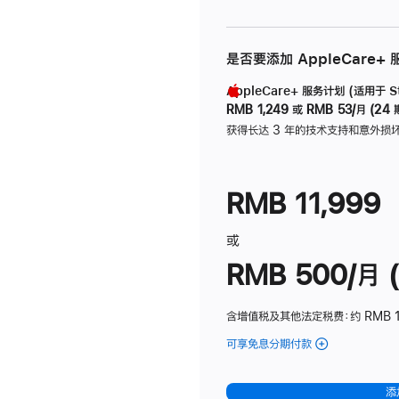
是否要添加 AppleCare+
AppleCare+ 服务计划 (适用于 Stu
RMB 1,249
或
RMB 53/月 (24 
获得长达 3 年的技术支持和意外损
RMB 11,999
或
RMB 500/月 (
含增值税及其他法定税费
：约 RMB 
可享免息分期付款
(Studio
Display
-
添