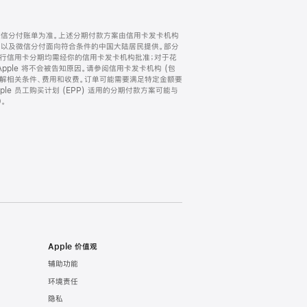
微信分付账单为准。上述分期付款方案由信用卡发卡机构
) 以及微信分付面向符合条件的中国大陆居民提供。部分
家。所有银行信用卡分期均需经你的信用卡发卡机构批准；对于花
ple 将不会被告知原因。请参阅信用卡发卡机构 (包
了解相关条件、费用和收费。订单可能需要满足特定金额要
e 员工购买计划 (EPP) 适用的分期付款方案可能与
。
Apple 价值观
辅助功能
环境责任
隐私