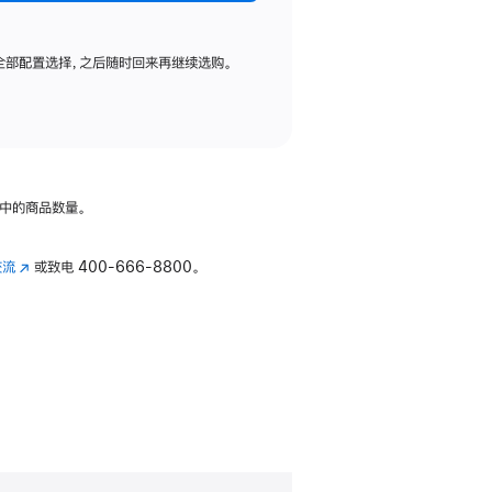
全部配置选择，之后随时回来再继续选购。
中的商品数量。
交流
(在
或致电
400-666-8800。
新
窗
口
中
打
开)