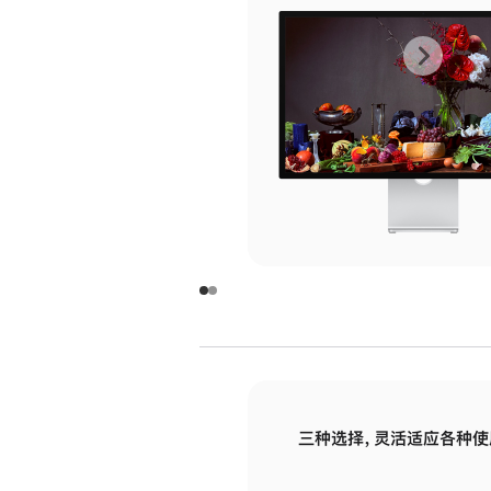
上
下
一
一
张
张
图
图
库
库
图
图
片
片
-
-
玻
玻
璃
璃
三种选择，灵活适应各种使
面
面
板
板