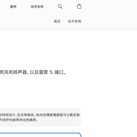
配件
技术支持
概览
技术规格
级麦克风和扬声器，以及雷雳 5 端口。
过特别设计，反光率极低。纳米纹理玻璃面板可分散反射
作场所也能保持出色画质。