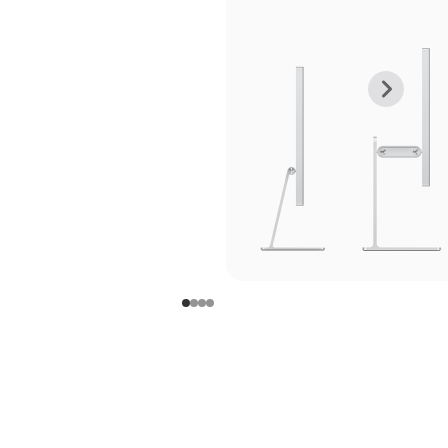
上
下
一
一
张
张
图
图
库
库
图
图
片
片
-
-
支
支
架
架