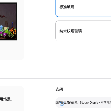
标准玻璃
纳米纹理玻璃
支架
用场景。
标配可调倾斜度的支架，提供 30 度的倾斜度
选
选择你合用的支架。
Studio Display
调节范围。
展