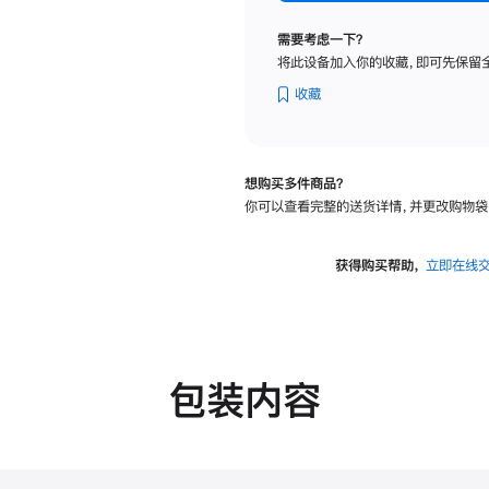
标
准
需要考虑一下？
玻
将此设备加入你的收藏，即可先保留
璃
面
收藏
板
-
VESA
想购买多件商品？
支
你可以查看完整的送货详情，并更改购物袋
架
转
换
获得购买帮助，
立即在线
器
的
分
期
付
包装内容
款
选
项)