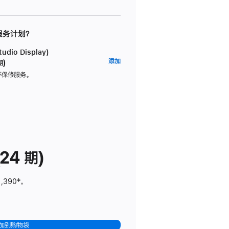
 服务计划？
dio Display)
AppleCare+
添加
期)
服
坏保修服务。
务
计
划
(适
用
于
24 期)
Studio
Display)
1,390
脚
‡。
注
加到购物袋