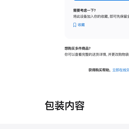
标
准
需要考虑一下？
玻
将此设备加入你的收藏，即可先保留
璃
面
收藏
板
-
VESA
想购买多件商品？
支
你可以查看完整的送货详情，并更改购物袋
架
转
换
获得购买帮助，
立即在线
器
的
分
期
付
包装内容
款
选
项)