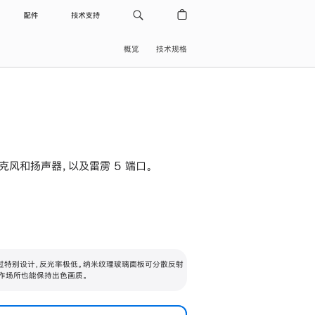
配件
技术支持
概览
技术规格
级麦克风和扬声器，以及雷雳 5 端口。
过特别设计，反光率极低。纳米纹理玻璃面板可分散反射
作场所也能保持出色画质。