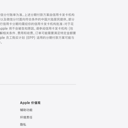
微信分付账单为准。上述分期付款方案由信用卡发卡机构
) 以及微信分付面向符合条件的中国大陆居民提供。部分
家。所有银行信用卡分期均需经你的信用卡发卡机构批准；对于花
ple 将不会被告知原因。请参阅信用卡发卡机构 (包
了解相关条件、费用和收费。订单可能需要满足特定金额要
e 员工购买计划 (EPP) 适用的分期付款方案可能与
。
Apple 价值观
辅助功能
环境责任
隐私