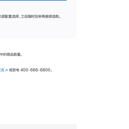
全部配置选择，之后随时回来再继续选购。
中的商品数量。
交流
(在
或致电
400-666-8800。
新
窗
口
中
打
开)