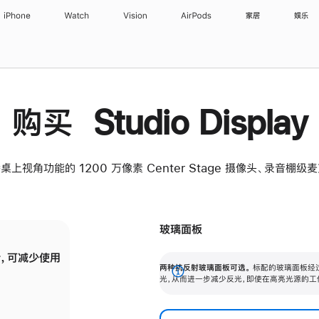
iPhone
Watch
Vision
AirPods
家居
娱乐
购买 Studio Display
桌上视角功能的 1200 万像素 Center Stage 摄像头、录音棚
玻璃面板
，可减少使用
纳米纹理玻璃面板可进一步减少反光，即使在
两种抗反射玻璃面板可选。
标配的玻璃面板经
。
有高亮光源的场所使用，也能保持出色画质。
展
光，从而进一步减少反光，即使在高亮光源的工
开