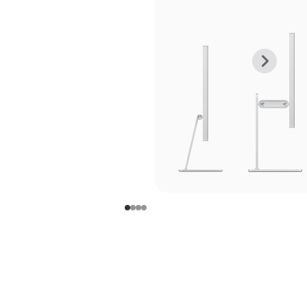
上
下
一
一
张
张
图
图
库
库
图
图
片
片
-
-
支
支
架
架