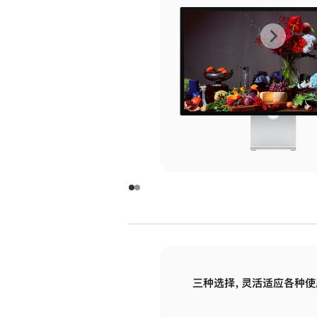
上
下
一
一
张
张
图
图
库
库
图
图
片
片
-
-
玻
玻
璃
璃
三种选择，灵活适应各种使
面
面
板
板