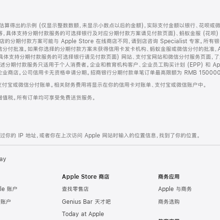
算得出的示例 (仅显示整数数额，未显示小数点以后的金额)，实际支付金额以银行、花呗或
等，具体支持分期付款服务的可选择银行及对应分期付款方案请见付款页面)、蚂蚁金服 (花呗
售店的分期付款方案可能与 Apple Store 在线商店不同，请到店咨询 Specialist 专
分付批准。如果你选择的分期付款方案未获得信用卡发卡机构、蚂蚁金服或微信分付的批准，Ap
具体支持分期付款服务的可选择银行请见付款页面) 网站、支付宝网站和微信分付服务页面，
期付款服务只适用于个人消费者。企业和教育机构客户、企业员工购买计划 (EPP) 和 Appl
企业商店。公司信用卡无资格申请分期。招商银行分期付款单笔订单最高限额为 RMB 150000
支付宝或微信分付账单。相关财务费用将显示在你的信用卡对账单、支付宝或微信账户中。
增值税。所有订单均可享受免费送货服务。
的 IP 地址，或者你在上次访问 Apple 网站时输入的位置信息，找到了你的位置。
ay
Apple Store 商店
商务应用
le 账户
查找零售店
Apple 与商务
e 账户
Genius Bar 天才吧
商务选购
Today at Apple