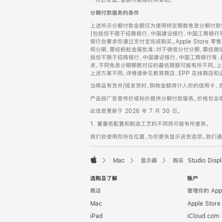
‡ 为近似值。金额可能随时间变动。
注
页
分期付款服务的条件
页
上述所示分期付款金额仅为使用特定期数免息分期付款估
脚
(包括但不限于招商银行、中国建设银行、中国工商银行
银行会要求你通过支付宝完成购买。Apple Store 零
呗分期，需经蚂蚁金服批准；对于微信分付分期，需经微信
括但不限于招商银行、中国建设银行、中国工商银行等，
求，不同免息分期期数对应的最低限额可能有所不同。上述分
上述方案不同，详情请参见教育商店、EPP 在线商店和
当商品有货并/或发货时，购物金额将计入你的信用卡、
产品按广告宣传价或标价提供分期付款服务。价格包含
此信息更新于 2026 年 7 月 30 日。
1. 重量依配置和制造工艺的不同而可能有所差异。
我们会使用你所在位置，为你更快显示送货选项。我们通过你
Mac
显示器
购买 Studio Displ
Apple
选购及了解
账户
商店
管理你的 App
Mac
Apple Stor
iPad
iCloud.com