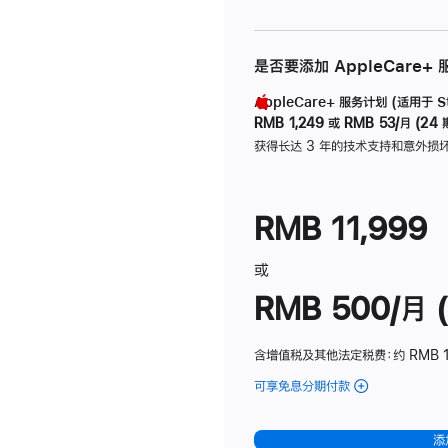
是否要添加 AppleCare+
AppleCare+ 服务计划 (适用于 Stu
RMB 1,249
或
RMB 53/月 (24 
获得长达 3 年的技术支持和意外损
RMB 11,999
或
RMB 500/月 (
含增值税及其他法定税费
：约 RMB 
可享免息分期付款
(Studio
Display
-
添