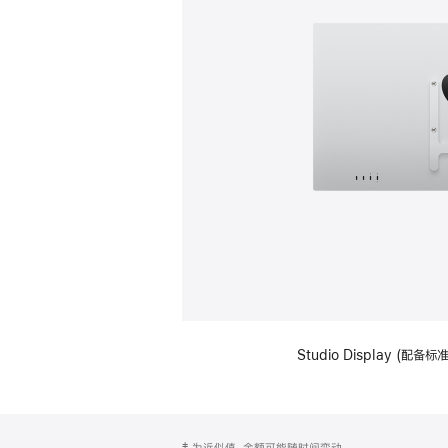
Studio Display (配
网
脚