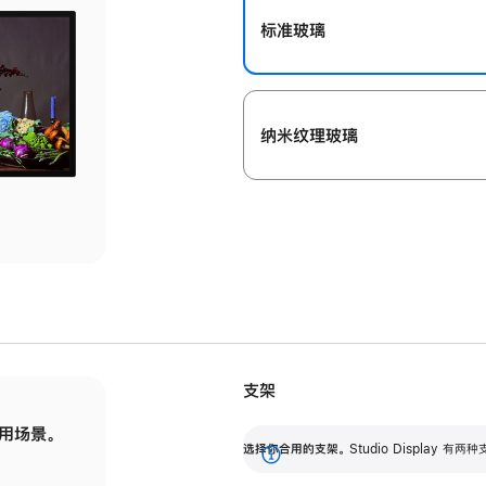
标准玻璃
纳米纹理玻璃
支架
用场景。
标配可调倾斜度的支架，提供 30 度的倾斜度
选
选择你合用的支架。
Studio Display
调节范围。
展