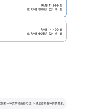
RMB 11,999
起
或 RMB 500/月 (24 期) 起
RMB 14,499
起
或 RMB 605/月 (24 期) 起
配可调倾斜度及高度的支架，额外增加 105
VESA 支架转换器
 有两种支架和一种支架转换器可选，以满足你的各种安装需求。
毫米的高度调节范围。
容的支架 (未随附)