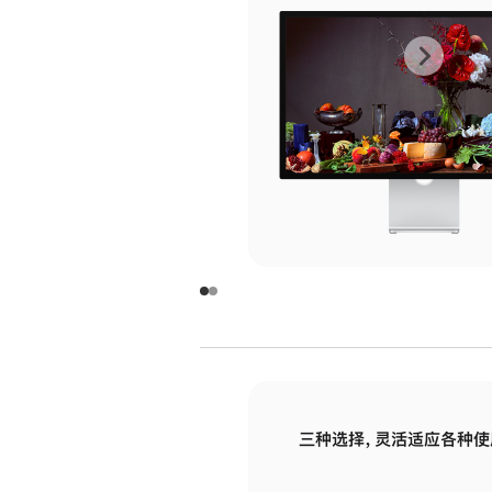
上
下
一
一
张
张
图
图
库
库
图
图
片
片
-
-
玻
玻
璃
璃
三种选择，灵活适应各种使
面
面
板
板