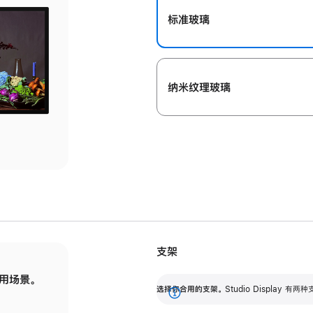
标准玻璃
纳米纹理玻璃
支架
用场景。
标配可调倾斜度的支架，提供 30 度的倾斜度
选
选择你合用的支架。
Studio Display
调节范围。
展