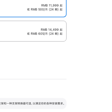
RMB 11,999
起
或 RMB 500/月 (24 期) 起
RMB 14,499
起
或 RMB 605/月 (24 期) 起
配可调倾斜度及高度的支架，额外增加 105
VESA 支架转换器
 有两种支架和一种支架转换器可选，以满足你的各种安装需求。
毫米的高度调节范围。
容的支架 (未随附)