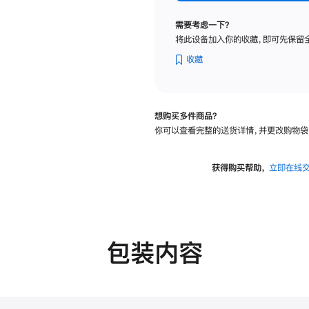
标
准
需要考虑一下？
玻
将此设备加入你的收藏，即可先保留
璃
面
收藏
板
-
VESA
想购买多件商品？
支
你可以查看完整的送货详情，并更改购物袋
架
转
换
获得购买帮助，
立即在线
器
的
分
期
付
包装内容
款
选
项)