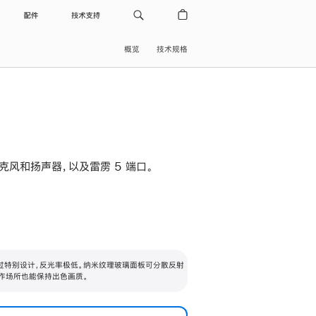
配件
技术支持
概览
技术规格
级麦克风和扬声器，以及雷雳 5 端口。
过特别设计，反光率极低。纳米纹理玻璃面板可分散反射
作场所也能保持出色画质。