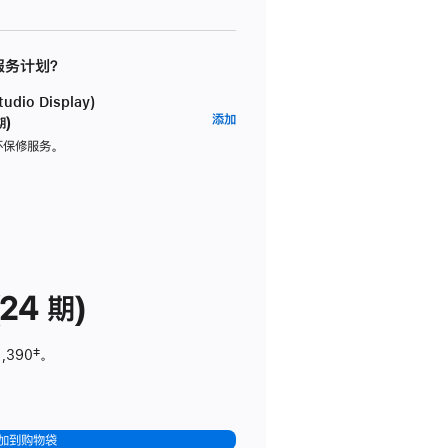
 服务计划？
dio Display)
AppleCare+
添加
期)
服
坏保修服务。
务
计
划
(适
用
于
24 期)
Studio
Display)
1,390
脚
‡。
注
加到购物袋