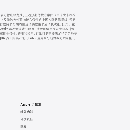
微信分付账单为准。上述分期付款方案由信用卡发卡机构
) 以及微信分付面向符合条件的中国大陆居民提供。部分
家。所有银行信用卡分期均需经你的信用卡发卡机构批准；对于花
ple 将不会被告知原因。请参阅信用卡发卡机构 (包
了解相关条件、费用和收费。订单可能需要满足特定金额要
e 员工购买计划 (EPP) 适用的分期付款方案可能与
。
Apple 价值观
辅助功能
环境责任
隐私