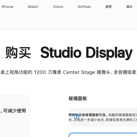
iPhone
Watch
Vision
AirPods
家居
娱乐
购买 Studio Display
桌上视角功能的 1200 万像素 Center Stage 摄像头、录音棚
玻璃面板
，可减少使用
纳米纹理玻璃面板可进一步减少反光，即使在
两种抗反射玻璃面板可选。
标配的玻璃面板经
。
有高亮光源的场所使用，也能保持出色画质。
展
光，从而进一步减少反光，即使在高亮光源的工
开