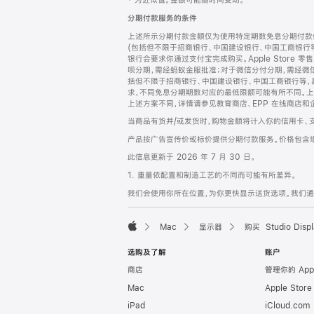
‡ 为近似值。金额可能随时间变动。
注
页
分期付款服务的条件
页
上述所示分期付款金额仅为使用特定期数免息分期付款估
脚
(包括但不限于招商银行、中国建设银行、中国工商银行
银行会要求你通过支付宝完成购买。Apple Store 零
呗分期，需经蚂蚁金服批准；对于微信分付分期，需经微信
括但不限于招商银行、中国建设银行、中国工商银行等，
求，不同免息分期期数对应的最低限额可能有所不同。上述分
上述方案不同，详情请参见教育商店、EPP 在线商店和
当商品有货并/或发货时，购物金额将计入你的信用卡、
产品按广告宣传价或标价提供分期付款服务。价格包含
此信息更新于 2026 年 7 月 30 日。
1. 重量依配置和制造工艺的不同而可能有所差异。
我们会使用你所在位置，为你更快显示送货选项。我们通过你
Mac
显示器
购买 Studio Displ
Apple
选购及了解
账户
商店
管理你的 App
Mac
Apple Stor
iPad
iCloud.com