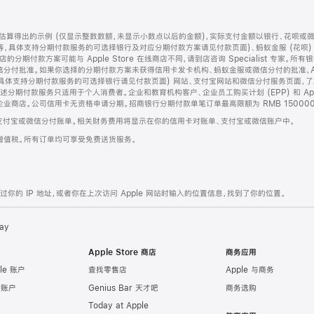
算得出的示例 (仅显示整数数额，未显示小数点以后的金额)，实际支付金额以银行、花呗或
等，具体支持分期付款服务的可选择银行及对应分期付款方案请见付款页面)、蚂蚁金服 (花呗
售店的分期付款方案可能与 Apple Store 在线商店不同，请到店咨询 Specialist 专
分付批准。如果你选择的分期付款方案未获得信用卡发卡机构、蚂蚁金服或微信分付的批准，Ap
具体支持分期付款服务的可选择银行请见付款页面) 网站、支付宝网站和微信分付服务页面，
期付款服务只适用于个人消费者。企业和教育机构客户、企业员工购买计划 (EPP) 和 Appl
企业商店。公司信用卡无资格申请分期。招商银行分期付款单笔订单最高限额为 RMB 150000
支付宝或微信分付账单。相关财务费用将显示在你的信用卡对账单、支付宝或微信账户中。
增值税。所有订单均可享受免费送货服务。
的 IP 地址，或者你在上次访问 Apple 网站时输入的位置信息，找到了你的位置。
ay
Apple Store 商店
商务应用
le 账户
查找零售店
Apple 与商务
e 账户
Genius Bar 天才吧
商务选购
Today at Apple