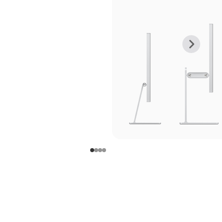
上
下
一
一
张
张
图
图
库
库
图
图
片
片
-
-
支
支
架
架