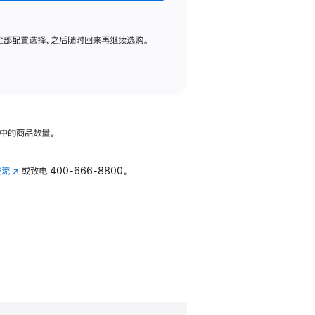
全部配置选择，之后随时回来再继续选购。
中的商品数量。
交流
(在
或致电
400-666-8800。
新
窗
口
中
打
开)