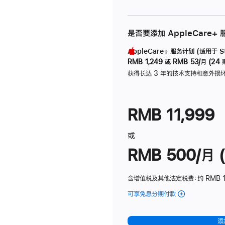
是否要添加 AppleCare+
AppleCare+ 服务计划 (适用于 Stu
RMB 1,249
或
RMB 53/月 (24 
获得长达 3 年的技术支持和意外损
RMB 11,999
或
RMB 500/月 (
含增值税及其他法定税费
：约 RMB 
可享免息分期付款
(Studio
Display
-
添