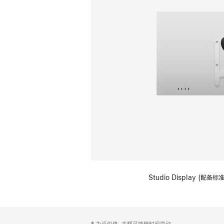
Studio Display (配
网
脚