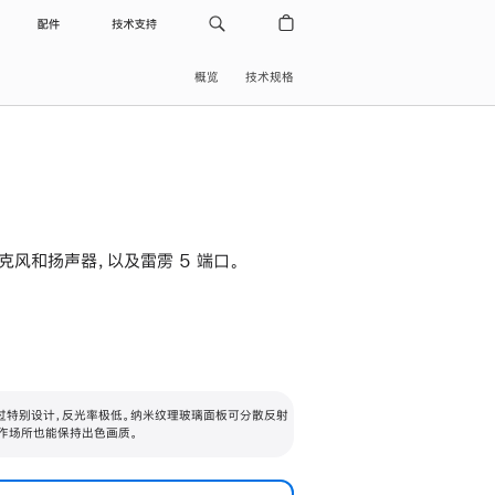
配件
技术支持
概览
技术规格
级麦克风和扬声器，以及雷雳 5 端口。
过特别设计，反光率极低。纳米纹理玻璃面板可分散反射
作场所也能保持出色画质。