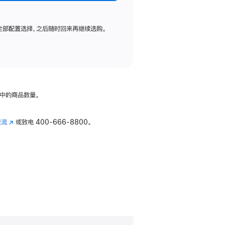
全部配置选择，之后随时回来再继续选购。
中的商品数量。
交流
(在
或致电
400-666-8800。
新
窗
口
中
打
开)