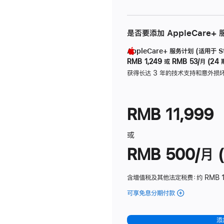
是否要添加 AppleCare+
AppleCare+ 服务计划 (适用于 Stu
RMB 1,249
或
RMB 53/月 (24 
获得长达 3 年的技术支持和意外损
RMB 11,999
或
RMB 500/月 (
含增值税及其他法定税费
：约 RMB 
可享免息分期付款
(Studio
Display
-
添