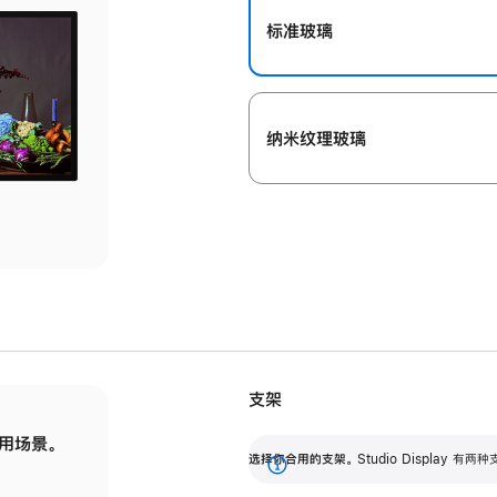
标准玻璃
纳米纹理玻璃
支架
用场景。
标配可调倾斜度的支架，提供 30 度的倾斜度
选
选择你合用的支架。
Studio Display
调节范围。
展