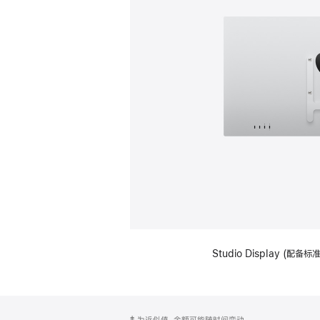
Studio Display (配
网
脚