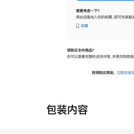
标
准
需要考虑一下？
玻
将此设备加入你的收藏，即可先保留
璃
面
收藏
板
-
VESA
想购买多件商品？
支
你可以查看完整的送货详情，并更改购物袋
架
转
换
获得购买帮助，
立即在线
器
的
分
期
付
包装内容
款
选
项)