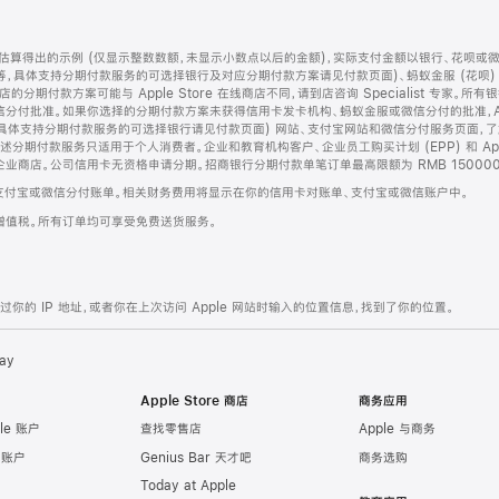
算得出的示例 (仅显示整数数额，未显示小数点以后的金额)，实际支付金额以银行、花呗或
等，具体支持分期付款服务的可选择银行及对应分期付款方案请见付款页面)、蚂蚁金服 (花呗
售店的分期付款方案可能与 Apple Store 在线商店不同，请到店咨询 Specialist 专
分付批准。如果你选择的分期付款方案未获得信用卡发卡机构、蚂蚁金服或微信分付的批准，Ap
具体支持分期付款服务的可选择银行请见付款页面) 网站、支付宝网站和微信分付服务页面，
期付款服务只适用于个人消费者。企业和教育机构客户、企业员工购买计划 (EPP) 和 Appl
企业商店。公司信用卡无资格申请分期。招商银行分期付款单笔订单最高限额为 RMB 150000
支付宝或微信分付账单。相关财务费用将显示在你的信用卡对账单、支付宝或微信账户中。
增值税。所有订单均可享受免费送货服务。
的 IP 地址，或者你在上次访问 Apple 网站时输入的位置信息，找到了你的位置。
ay
Apple Store 商店
商务应用
le 账户
查找零售店
Apple 与商务
e 账户
Genius Bar 天才吧
商务选购
Today at Apple