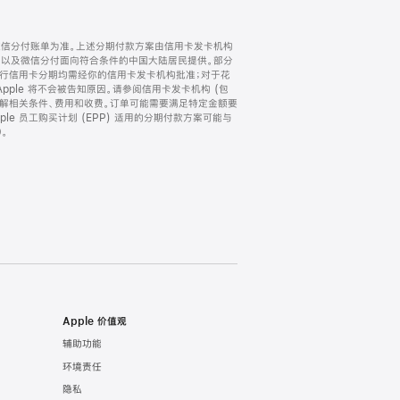
微信分付账单为准。上述分期付款方案由信用卡发卡机构
) 以及微信分付面向符合条件的中国大陆居民提供。部分
家。所有银行信用卡分期均需经你的信用卡发卡机构批准；对于花
ple 将不会被告知原因。请参阅信用卡发卡机构 (包
了解相关条件、费用和收费。订单可能需要满足特定金额要
e 员工购买计划 (EPP) 适用的分期付款方案可能与
。
Apple 价值观
辅助功能
环境责任
隐私