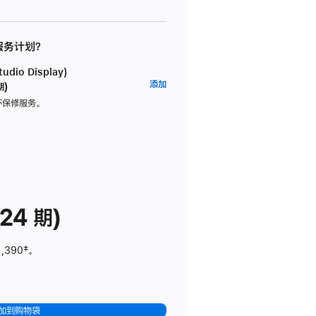
 服务计划？
dio Display)
AppleCare+
添加
期)
服
坏保修服务。
务
计
划
(适
用
于
24 期)
Studio
Display)
1,390
脚
‡。
注
加到购物袋