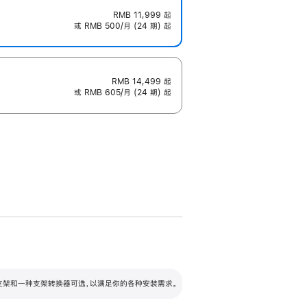
RMB 11,999
起
或 RMB 500/月 (24 期) 起
RMB 14,499
起
或 RMB 605/月 (24 期) 起
配可调倾斜度及高度的支架，额外增加 105
VESA 支架转换器
 有两种支架和一种支架转换器可选，以满足你的各种安装需求。
毫米的高度调节范围。
容的支架 (未随附)