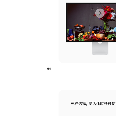
上
下
一
一
张
张
图
图
库
库
图
图
片
片
-
-
玻
玻
璃
璃
三种选择，灵活适应各种使
面
面
板
板