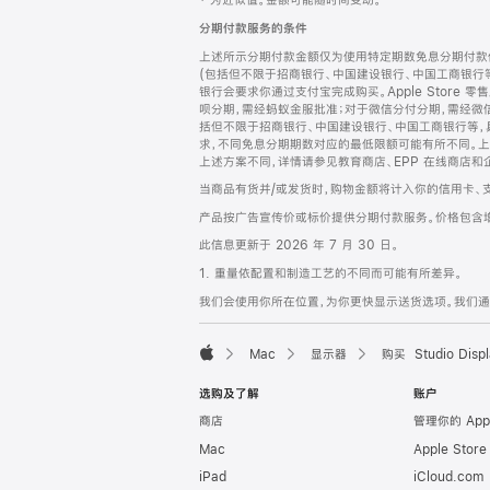
‡ 为近似值。金额可能随时间变动。
注
页
分期付款服务的条件
页
上述所示分期付款金额仅为使用特定期数免息分期付款估
脚
(包括但不限于招商银行、中国建设银行、中国工商银行
银行会要求你通过支付宝完成购买。Apple Store 零
呗分期，需经蚂蚁金服批准；对于微信分付分期，需经微信
括但不限于招商银行、中国建设银行、中国工商银行等，
求，不同免息分期期数对应的最低限额可能有所不同。上述分
上述方案不同，详情请参见教育商店、EPP 在线商店和
当商品有货并/或发货时，购物金额将计入你的信用卡、
产品按广告宣传价或标价提供分期付款服务。价格包含
此信息更新于 2026 年 7 月 30 日。
1. 重量依配置和制造工艺的不同而可能有所差异。
我们会使用你所在位置，为你更快显示送货选项。我们通过你
Mac
显示器
购买 Studio Displ
Apple
选购及了解
账户
商店
管理你的 App
Mac
Apple Stor
iPad
iCloud.com