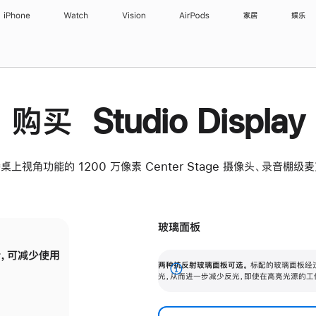
iPhone
Watch
Vision
AirPods
家居
娱乐
购买 Studio Display
桌上视角功能的 1200 万像素 Center Stage 摄像头、录音棚
玻璃面板
，可减少使用
纳米纹理玻璃面板可进一步减少反光，即使在
两种抗反射玻璃面板可选。
标配的玻璃面板经
。
有高亮光源的场所使用，也能保持出色画质。
展
光，从而进一步减少反光，即使在高亮光源的工
开