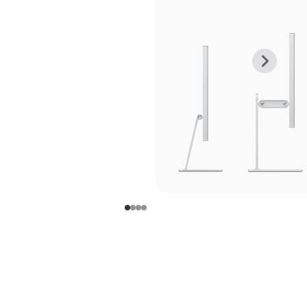
上
下
一
一
张
张
图
图
库
库
图
图
片
片
-
-
支
支
架
架