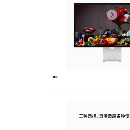
上
下
一
一
张
张
图
图
库
库
图
图
片
片
-
-
玻
玻
璃
璃
三种选择，灵活适应各种使
面
面
板
板