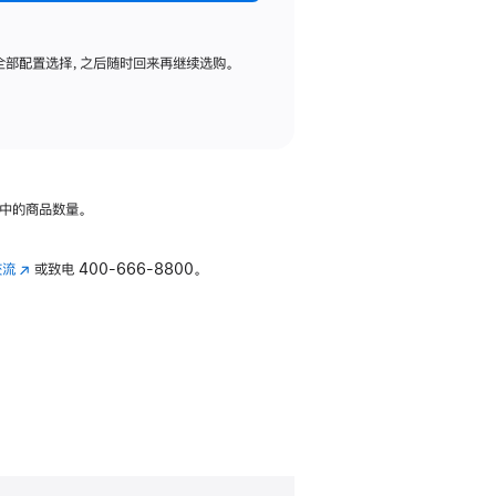
全部配置选择，之后随时回来再继续选购。
中的商品数量。
交流
(在
或致电
400-666-8800。
新
窗
口
中
打
开)