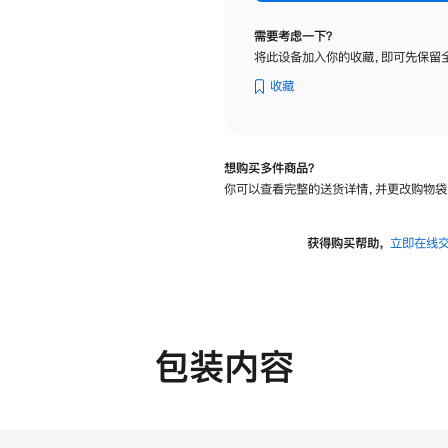
标
准
需要考虑一下？
玻
将此设备加入你的收藏，即可先保留
璃
面
收藏
板
-
VESA
想购买多件商品？
支
你可以查看完整的送货详情，并更改购物袋
架
转
换
获得购买帮助，
立即在线
器
的
分
期
付
包装内容
款
选
项)