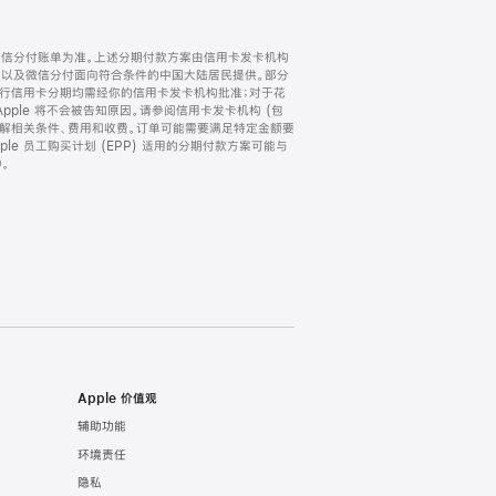
微信分付账单为准。上述分期付款方案由信用卡发卡机构
) 以及微信分付面向符合条件的中国大陆居民提供。部分
家。所有银行信用卡分期均需经你的信用卡发卡机构批准；对于花
ple 将不会被告知原因。请参阅信用卡发卡机构 (包
了解相关条件、费用和收费。订单可能需要满足特定金额要
e 员工购买计划 (EPP) 适用的分期付款方案可能与
。
Apple 价值观
辅助功能
环境责任
隐私