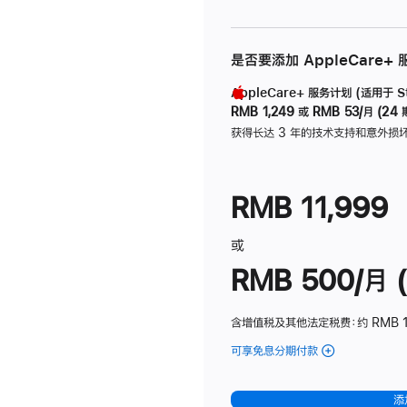
是否要添加 AppleCare+
AppleCare+ 服务计划 (适用于 Stu
RMB 1,249
或
RMB 53/月 (24 
获得长达 3 年的技术支持和意外损
RMB 11,999
或
RMB 500/月 (
含增值税及其他法定税费
：约 RMB 
可享免息分期付款
(Studio
Display
-
添