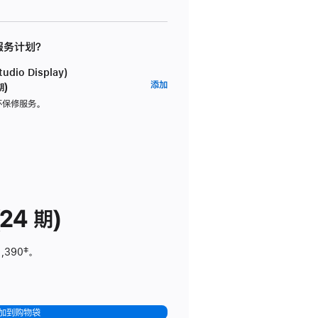
 服务计划？
dio Display)
AppleCare+
添加
期)
服
坏保修服务。
务
计
划
(适
用
于
24 期)
Studio
Display)
1,390
脚
‡。
注
加到购物袋