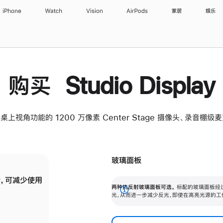
iPhone
Watch
Vision
AirPods
家居
娱乐
购买 Studio Display
桌上视角功能的 1200 万像素 Center Stage 摄像头、录音棚
玻璃面板
，可减少使用
纳米纹理玻璃面板可进一步减少反光，即使在
两种抗反射玻璃面板可选。
标配的玻璃面板经
。
有高亮光源的场所使用，也能保持出色画质。
展
光，从而进一步减少反光，即使在高亮光源的工
开