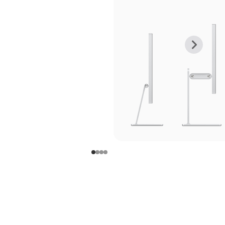
上
下
一
一
张
张
图
图
库
库
图
图
片
片
-
-
支
支
架
架