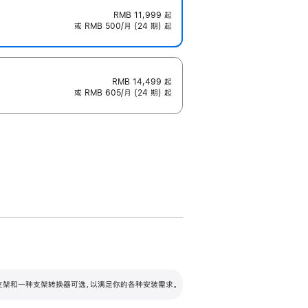
RMB 11,999
起
或 RMB 500/月 (24 期) 起
RMB 14,499
起
或 RMB 605/月 (24 期) 起
配可调倾斜度及高度的支架，额外增加 105
VESA 支架转换器
 有两种支架和一种支架转换器可选，以满足你的各种安装需求。
毫米的高度调节范围。
容的支架 (未随附)