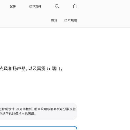
配件
技术支持
概览
技术规格
级麦克风和扬声器，以及雷雳 5 端口。
过特别设计，反光率极低。纳米纹理玻璃面板可分散反射
作场所也能保持出色画质。