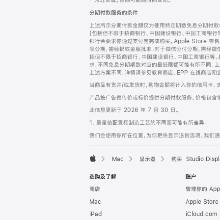
‡ 为近似值。金额可能随时间变动。
注
页
分期付款服务的条件
页
上述所示分期付款金额仅为使用特定期数免息分期付款估
脚
(包括但不限于招商银行、中国建设银行、中国工商银行
银行会要求你通过支付宝完成购买。Apple Store 零
呗分期，需经蚂蚁金服批准；对于微信分付分期，需经微信
括但不限于招商银行、中国建设银行、中国工商银行等，
求，不同免息分期期数对应的最低限额可能有所不同。上述分
上述方案不同，详情请参见教育商店、EPP 在线商店和
当商品有货并/或发货时，购物金额将计入你的信用卡、
产品按广告宣传价或标价提供分期付款服务。价格包含
此信息更新于 2026 年 7 月 30 日。
1. 重量依配置和制造工艺的不同而可能有所差异。
我们会使用你所在位置，为你更快显示送货选项。我们通过你
Mac
显示器
购买 Studio Displ
Apple
选购及了解
账户
商店
管理你的 App
Mac
Apple Stor
iPad
iCloud.com