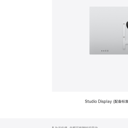
Studio Display (配
网
脚