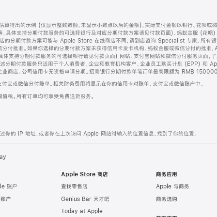
算得出的示例 (仅显示整数数额，未显示小数点以后的金额)，实际支付金额以银行、花呗或
等，具体支持分期付款服务的可选择银行及对应分期付款方案请见付款页面)、蚂蚁金服 (花呗
售店的分期付款方案可能与 Apple Store 在线商店不同，请到店咨询 Specialist 专
分付批准。如果你选择的分期付款方案未获得信用卡发卡机构、蚂蚁金服或微信分付的批准，Ap
具体支持分期付款服务的可选择银行请见付款页面) 网站、支付宝网站和微信分付服务页面，
期付款服务只适用于个人消费者。企业和教育机构客户、企业员工购买计划 (EPP) 和 Appl
企业商店。公司信用卡无资格申请分期。招商银行分期付款单笔订单最高限额为 RMB 150000
支付宝或微信分付账单。相关财务费用将显示在你的信用卡对账单、支付宝或微信账户中。
增值税。所有订单均可享受免费送货服务。
的 IP 地址，或者你在上次访问 Apple 网站时输入的位置信息，找到了你的位置。
ay
Apple Store 商店
商务应用
le 账户
查找零售店
Apple 与商务
e 账户
Genius Bar 天才吧
商务选购
Today at Apple