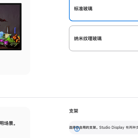
标准玻璃
纳米纹理玻璃
支架
用场景。
标配可调倾斜度的支架，提供 30 度的倾斜度
选
选择你合用的支架。
Studio Display
调节范围。
展