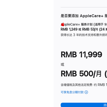
是否要添加 AppleCare+
AppleCare+ 服务计划 (适用于 Stu
RMB 1,249
或
RMB 53/月 (24 
获得长达 3 年的技术支持和意外损
RMB 11,999
或
RMB 500/月 (
含增值税及其他法定税费
：约 RMB 
可享免息分期付款
(Studio
Display
-
添