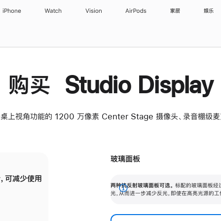
iPhone
Watch
Vision
AirPods
家居
娱乐
购买 Studio Display
桌上视角功能的 1200 万像素 Center Stage 摄像头、录音棚
玻璃面板
，可减少使用
纳米纹理玻璃面板可进一步减少反光，即使在
两种抗反射玻璃面板可选。
标配的玻璃面板经
。
有高亮光源的场所使用，也能保持出色画质。
展
光，从而进一步减少反光，即使在高亮光源的工
开