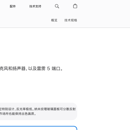
配件
技术支持
概览
技术规格
级麦克风和扬声器，以及雷雳 5 端口。
过特别设计，反光率极低。纳米纹理玻璃面板可分散反射
作场所也能保持出色画质。