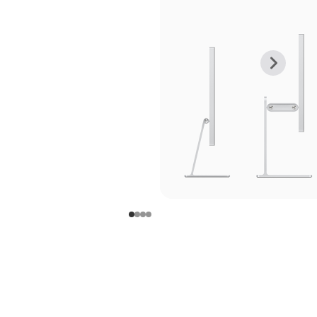
上
下
一
一
张
张
图
图
库
库
图
图
片
片
-
-
支
支
架
架