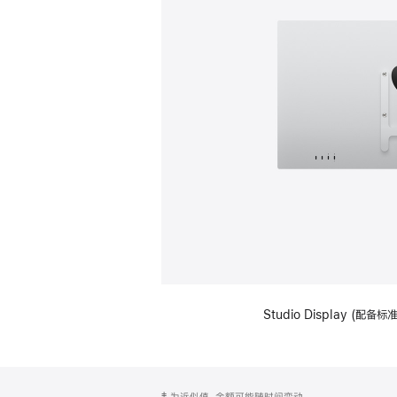
Studio Display (配
网
脚