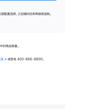
全部配置选择，之后随时回来再继续选购。
中的商品数量。
交流
(在
或致电
400-666-8800。
新
窗
口
中
打
开)