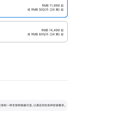
RMB 11,999
起
或 RMB 500/月 (24 期) 起
RMB 14,499
起
或 RMB 605/月 (24 期) 起
配可调倾斜度及高度的支架，额外增加 105
VESA 支架转换器
 有两种支架和一种支架转换器可选，以满足你的各种安装需求。
毫米的高度调节范围。
容的支架 (未随附)