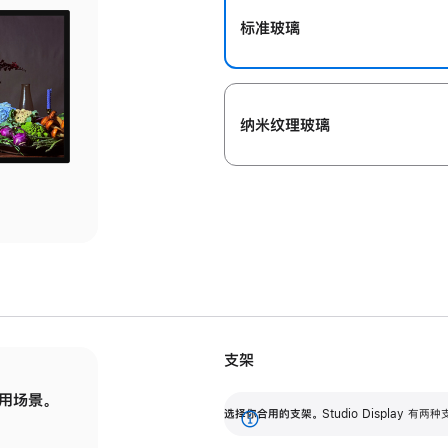
标准玻璃
纳米纹理玻璃
支架
用场景。
标配可调倾斜度的支架，提供 30 度的倾斜度
选
选择你合用的支架。
Studio Display
调节范围。
展