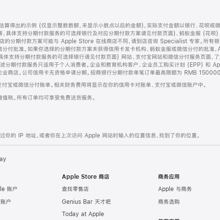
算得出的示例 (仅显示整数数额，未显示小数点以后的金额)，实际支付金额以银行、花呗或
等，具体支持分期付款服务的可选择银行及对应分期付款方案请见付款页面)、蚂蚁金服 (花呗
售店的分期付款方案可能与 Apple Store 在线商店不同，请到店咨询 Specialist 专
分付批准。如果你选择的分期付款方案未获得信用卡发卡机构、蚂蚁金服或微信分付的批准，Ap
具体支持分期付款服务的可选择银行请见付款页面) 网站、支付宝网站和微信分付服务页面，
期付款服务只适用于个人消费者。企业和教育机构客户、企业员工购买计划 (EPP) 和 Appl
企业商店。公司信用卡无资格申请分期。招商银行分期付款单笔订单最高限额为 RMB 150000
支付宝或微信分付账单。相关财务费用将显示在你的信用卡对账单、支付宝或微信账户中。
增值税。所有订单均可享受免费送货服务。
的 IP 地址，或者你在上次访问 Apple 网站时输入的位置信息，找到了你的位置。
ay
Apple Store 商店
商务应用
le 账户
查找零售店
Apple 与商务
e 账户
Genius Bar 天才吧
商务选购
Today at Apple