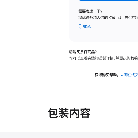
标
准
需要考虑一下？
玻
将此设备加入你的收藏，即可先保留
璃
面
收藏
板
-
VESA
想购买多件商品？
支
你可以查看完整的送货详情，并更改购物袋
架
转
换
获得购买帮助，
立即在线
器
的
分
期
付
包装内容
款
选
项)