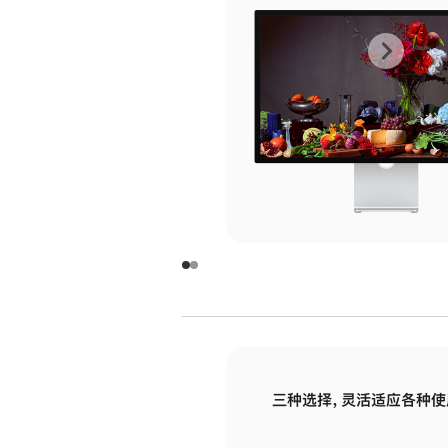
上
下
一
一
张
张
图
图
库
库
图
图
片
片
-
-
玻
玻
璃
璃
三种选择，灵活适应各种使
面
面
板
板