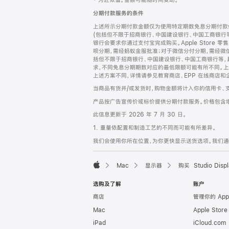
‡ 为近似值。金额可能随时间变动。
注
页
分期付款服务的条件
页
上述所示分期付款金额仅为使用特定期数免息分期付款估
脚
(包括但不限于招商银行、中国建设银行、中国工商银行
银行会要求你通过支付宝完成购买。Apple Store 零
呗分期，需经蚂蚁金服批准；对于微信分付分期，需经微信
括但不限于招商银行、中国建设银行、中国工商银行等，
求，不同免息分期期数对应的最低限额可能有所不同。上述分
上述方案不同，详情请参见教育商店、EPP 在线商店和
当商品有货并/或发货时，购物金额将计入你的信用卡、
产品按广告宣传价或标价提供分期付款服务。价格包含
此信息更新于 2026 年 7 月 30 日。
1. 重量依配置和制造工艺的不同而可能有所差异。
我们会使用你所在位置，为你更快显示送货选项。我们通过你
Mac
显示器
购买 Studio Displ
Apple
选购及了解
账户
商店
管理你的 App
Mac
Apple Stor
iPad
iCloud.com