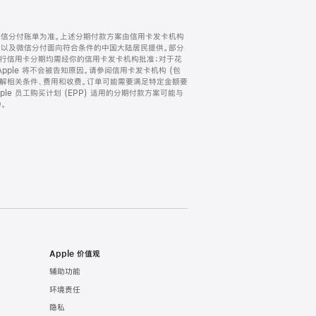
微信分付账单为准。上述分期付款方案由信用卡发卡机构
) 以及微信分付面向符合条件的中国大陆居民提供。部分
家。所有银行信用卡分期均需经你的信用卡发卡机构批准；对于花
ple 将不会被告知原因。请参阅信用卡发卡机构 (包
了解相关条件、费用和收费。订单可能需要满足特定金额要
e 员工购买计划 (EPP) 适用的分期付款方案可能与
。
Apple 价值观
辅助功能
环境责任
隐私