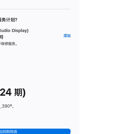
 服务计划？
dio Display)
AppleCare+
添加
期)
服
坏保修服务。
务
计
划
(适
用
于
24 期)
Studio
Display)
1,390
脚
‡。
注
加到购物袋