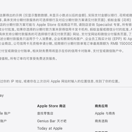
算得出的示例 (仅显示整数数额，未显示小数点以后的金额)，实际支付金额以银行、花呗或
等，具体支持分期付款服务的可选择银行及对应分期付款方案请见付款页面)、蚂蚁金服 (花呗
售店的分期付款方案可能与 Apple Store 在线商店不同，请到店咨询 Specialist 专
分付批准。如果你选择的分期付款方案未获得信用卡发卡机构、蚂蚁金服或微信分付的批准，Ap
具体支持分期付款服务的可选择银行请见付款页面) 网站、支付宝网站和微信分付服务页面，
期付款服务只适用于个人消费者。企业和教育机构客户、企业员工购买计划 (EPP) 和 Appl
企业商店。公司信用卡无资格申请分期。招商银行分期付款单笔订单最高限额为 RMB 150000
支付宝或微信分付账单。相关财务费用将显示在你的信用卡对账单、支付宝或微信账户中。
增值税。所有订单均可享受免费送货服务。
的 IP 地址，或者你在上次访问 Apple 网站时输入的位置信息，找到了你的位置。
ay
Apple Store 商店
商务应用
le 账户
查找零售店
Apple 与商务
e 账户
Genius Bar 天才吧
商务选购
Today at Apple