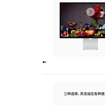
上
下
一
一
张
张
图
图
库
库
图
图
片
片
-
-
玻
玻
璃
璃
三种选择，灵活适应各种使
面
面
板
板