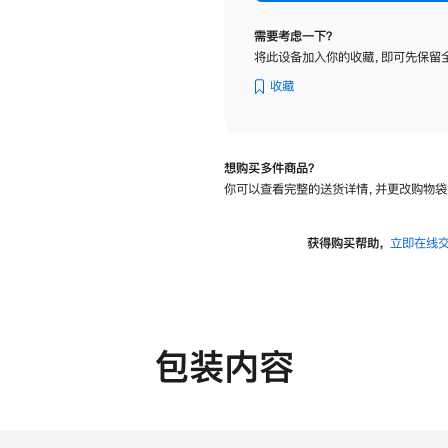
标
准
需要考虑一下？
玻
将此设备加入你的收藏，即可先保留
璃
面
收藏
板
-
VESA
想购买多件商品？
支
你可以查看完整的送货详情，并更改购物袋
架
转
换
获得购买帮助，
立即在线
器
的
分
期
付
包装内容
款
选
项)