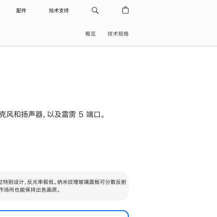
配件
技术支持
概览
技术规格
级麦克风和扬声器，以及雷雳 5 端口。
过特别设计，反光率极低。纳米纹理玻璃面板可分散反射
作场所也能保持出色画质。