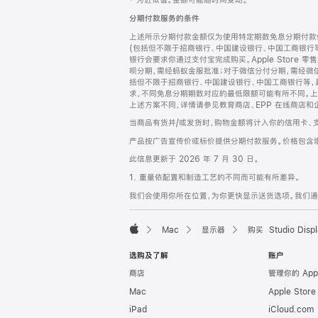
‡ 为近似值。金额可能随时间变动。
注
页
分期付款服务的条件
页
上述所示分期付款金额仅为使用特定期数免息分期付款估
脚
(包括但不限于招商银行、中国建设银行、中国工商银行
银行会要求你通过支付宝完成购买。Apple Store 零
呗分期，需经蚂蚁金服批准；对于微信分付分期，需经微信
括但不限于招商银行、中国建设银行、中国工商银行等，
求，不同免息分期期数对应的最低限额可能有所不同。上述分
上述方案不同，详情请参见教育商店、EPP 在线商店和
当商品有货并/或发货时，购物金额将计入你的信用卡、
产品按广告宣传价或标价提供分期付款服务。价格包含
此信息更新于 2026 年 7 月 30 日。
1. 重量依配置和制造工艺的不同而可能有所差异。
我们会使用你所在位置，为你更快显示送货选项。我们通过你
Mac
显示器
购买 Studio Displ
Apple
选购及了解
账户
商店
管理你的 App
Mac
Apple Stor
iPad
iCloud.com