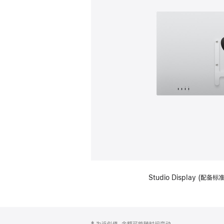
Studio Display (配
网
脚