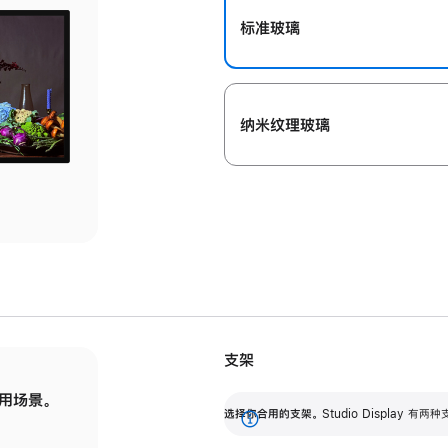
标准玻璃
纳米纹理玻璃
支架
用场景。
标配可调倾斜度的支架，提供 30 度的倾斜度
选
选择你合用的支架。
Studio Display
调节范围。
展