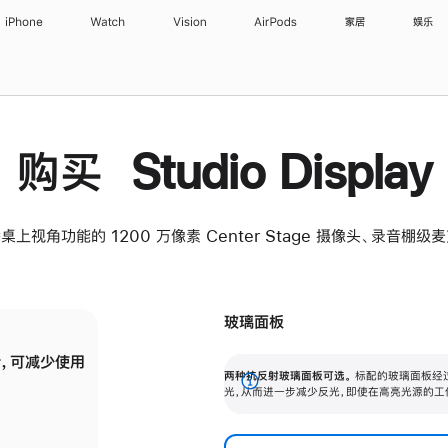
iPhone
Watch
Vision
AirPods
家居
娱乐
购买 Studio Display
桌上视角功能的 1200 万像素 Center Stage 摄像头、录音棚
玻璃面板
，可减少使用
纳米纹理玻璃面板可进一步减少反光，即使在
两种抗反射玻璃面板可选。
标配的玻璃面板经
。
有高亮光源的场所使用，也能保持出色画质。
展
光，从而进一步减少反光，即使在高亮光源的工
开