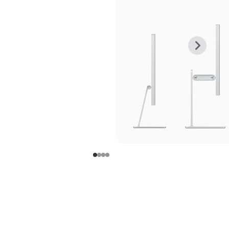
上
下
一
一
张
张
图
图
库
库
图
图
片
片
-
-
支
支
架
架