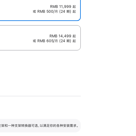
RMB 11,999
起
或 RMB 500/月 (24 期) 起
RMB 14,499
起
或 RMB 605/月 (24 期) 起
配可调倾斜度及高度的支架，额外增加 105
VESA 支架转换器
 有两种支架和一种支架转换器可选，以满足你的各种安装需求。
毫米的高度调节范围。
容的支架 (未随附)