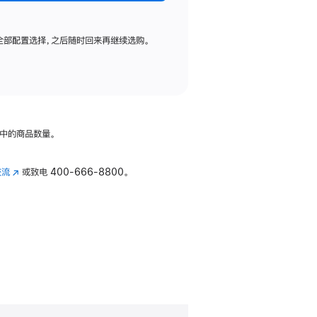
全部配置选择，之后随时回来再继续选购。
中的商品数量。
交流
(在
或致电
400-666-8800。
新
窗
口
中
打
开)