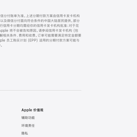
微信分付账单为准。上述分期付款方案由信用卡发卡机构
) 以及微信分付面向符合条件的中国大陆居民提供。部分
家。所有银行信用卡分期均需经你的信用卡发卡机构批准；对于花
ple 将不会被告知原因。请参阅信用卡发卡机构 (包
了解相关条件、费用和收费。订单可能需要满足特定金额要
e 员工购买计划 (EPP) 适用的分期付款方案可能与
。
Apple 价值观
辅助功能
环境责任
隐私