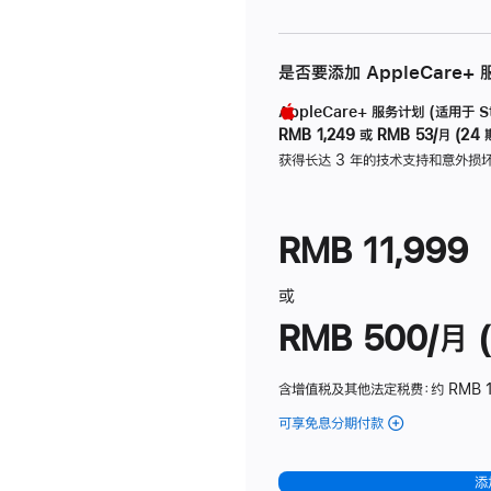
是否要添加 AppleCare+
AppleCare+ 服务计划 (适用于 Stu
RMB 1,249
或
RMB 53/月 (24 
获得长达 3 年的技术支持和意外损
RMB 11,999
或
RMB 500/月 (
含增值税及其他法定税费
：约 RMB 
可享免息分期付款
(Studio
Display
-
添