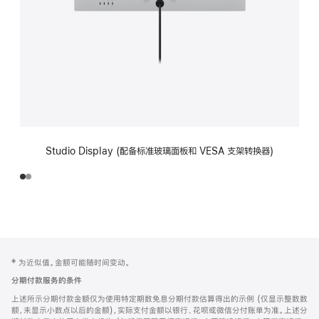
Studio Display (配备标准玻璃面板和 VESA 支架转换器)
网
脚
‡ 为近似值。金额可能随时间变动。
注
页
分期付款服务的条件
页
上述所示分期付款金额仅为使用特定期数免息分期付款估算得出的示例 (仅显示整数数
脚
额，未显示小数点以后的金额)，实际支付金额以银行、花呗或微信分付账单为准。上述分