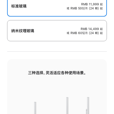
RMB 11,999
起
标准玻璃
或 RMB 500/月 (24 期) 起
RMB 14,499
起
纳米纹理玻璃
或 RMB 605/月 (24 期) 起
三种选择，灵活适应各种使用场景。
标