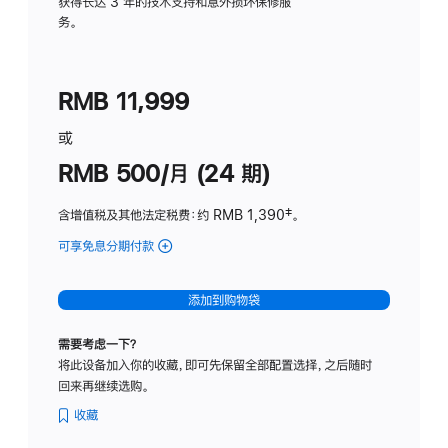
务
获得长达 3 年的技术支持和意外损坏保修服
务。
计
划
(适
RMB 11,999
用
于
或
Studio
RMB 500/月 (24 期)
Display
含增值税及其他法定税费
：约 RMB 1,390
脚
‡。
注
可享免息分期付款
(Studio
Display
-
添加到购物袋
标
准
需要考虑一下？
玻
将此设备加入你的收藏，即可先保留全部配置选择，之后随时
璃
回来再继续选购。
面
板
收藏
-