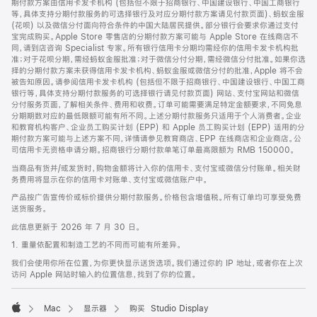
期付款方案由信用卡发卡机构 (包括但不限于招商银行、中国建设银行、中国工商银行
等，具体支持分期付款服务的可选择银行及对应分期付款方案请见付款页面)、蚂蚁金服
(花呗) 以及微信分付面向符合条件的中国大陆居民提供。部分银行会要求你通过支付
宝完成购买。Apple Store 零售店的分期付款方案可能与 Apple Store 在线商店不
同，请到店咨询 Specialist 专家。所有银行信用卡分期均需经你的信用卡发卡机构批
准；对于花呗分期，需经蚂蚁金服批准；对于微信分付分期，需经微信分付批准。如果你选
择的分期付款方案未获得信用卡发卡机构、蚂蚁金服或微信分付的批准，Apple 将不会
被告知原因。请参阅信用卡发卡机构 (包括但不限于招商银行、中国建设银行、中国工商
银行等，具体支持分期付款服务的可选择银行请见付款页面) 网站、支付宝网站和微信
分付服务页面，了解相关条件、费用和收费。订单可能需要满足特定金额要求，不同免息
分期期数对应的最低限额可能有所不同。上述分期付款服务只适用于个人消费者。企业
和教育机构客户、企业员工购买计划 (EPP) 和 Apple 员工购买计划 (EPP) 适用的分
期付款方案可能与上述方案不同，详情请参见教育商店、EPP 在线商店和企业商店。公
司信用卡无资格申请分期。招商银行分期付款单笔订单最高限额为 RMB 150000。
当商品有货并/或发货时，购物金额将计入你的信用卡、支付宝或微信分付账单。相关财
务费用将显示在你的信用卡对账单、支付宝或微信账户中。
产品按广告宣传价或标价提供分期付款服务。价格包含增值税。所有订单均可享受免费
送货服务。
此信息更新于 2026 年 7 月 30 日。
1. 重量依配置和制造工艺的不同而可能有所差异。
我们会使用你所在位置，为你更快显示送货选项。我们通过你的 IP 地址，或者你在上次
访问 Apple 网站时输入的位置信息，找到了你的位置。
Mac
显示器
购买 Studio Display