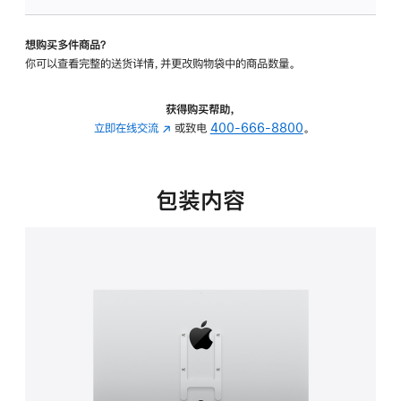
VESA
支
想购买多件商品？
架
你可以查看完整的送货详情，并更改购物袋中的商品数量。
转
换
器
获得购买帮助，
的
立即在线交流
(在
或致电
400-666-8800
。
分
新
期
窗
付
口
包装内容
款
中
选
打
项)
开)