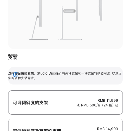
支架
选择你合用的支架。
Studio Display 有两种支架和一种支架转换器可选，以满足
展
你的各种安装需求。
开
RMB 11,999
可调倾斜度的支架
或 RMB 500/月 (24 期) 起
RMB 14,999
可调倾斜度及高‍度的支‍架