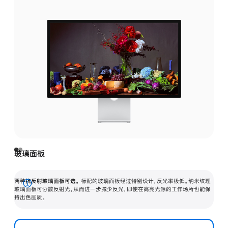
玻璃面板
两种抗反射玻璃面板可选。
标配的玻璃面板经过特别设计，反光率极低。纳米纹理
展
玻璃面板可分散反射光，从而进一步减少反光，即使在高亮光源的工作场所也能保
持出色画质。
开