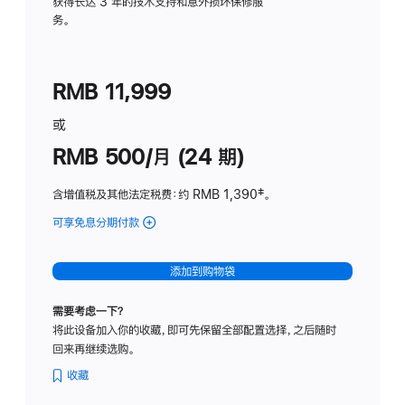
务
获得长达 3 年的技术支持和意外损坏保修服
务。
计
划
(适
RMB 11,999
用
于
或
Studio
RMB 500/月 (24 期)
Display
含增值税及其他法定税费
：约 RMB 1,390
脚
‡。
注
可享免息分期付款
(Studio
Display
-
添加到购物袋
标
准
需要考虑一下？
玻
将此设备加入你的收藏，即可先保留全部配置选择，之后随时
璃
回来再继续选购。
面
板
收藏
-