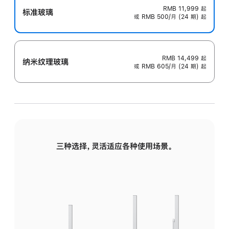
RMB 11,999
起
标准玻璃
或 RMB 500/月 (24 期) 起
RMB 14,499
起
纳米纹理玻璃
或 RMB 605/月 (24 期) 起
三种选择，灵活适应各种使用场景。
标