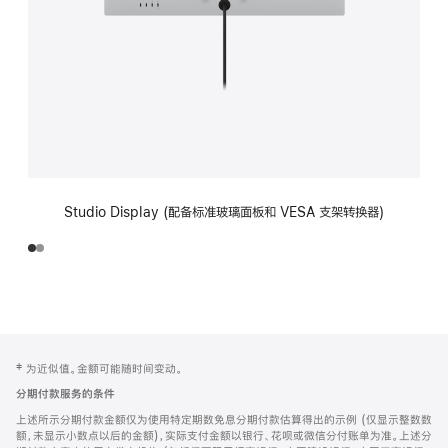
Studio Display (配备标准玻璃面板和 VESA 支架转换器)
网
脚
‡ 为近似值。金额可能随时间变动。
注
页
分期付款服务的条件
页
上述所示分期付款金额仅为使用特定期数免息分期付款估算得出的示例 (仅显示整数数
脚
额，未显示小数点以后的金额)，实际支付金额以银行、花呗或微信分付账单为准。上述分