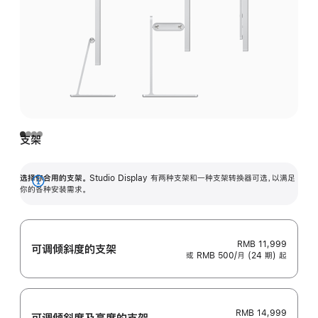
支架
选择你合用的支架。
Studio Display 有两种支架和一种支架转换器可选，以满足
展
你的各种安装需求。
开
RMB 11,999
可调倾斜度的支架
或 RMB 500/月 (24 期) 起
RMB 14,999
可调倾斜度及高‍度的支‍架