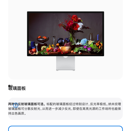
玻璃面板
两种抗反射玻璃面板可选。
标配的玻璃面板经过特别设计，反光率极低。纳米纹理
展
玻璃面板可分散反射光，从而进一步减少反光，即使在高亮光源的工作场所也能保
持出色画质。
开