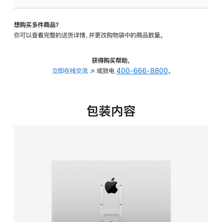
VESA
支
想购买多件商品？
架
你可以查看完整的送货详情，并更改购物袋中的商品数量。
转
换
器
获得购买帮助，
的
立即在线交流
(在
或致电
400-666-8800
。
分
新
期
窗
付
口
包装内容
款
中
选
打
项)
开)