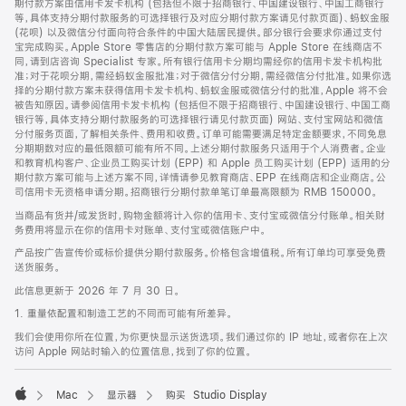
期付款方案由信用卡发卡机构 (包括但不限于招商银行、中国建设银行、中国工商银行
等，具体支持分期付款服务的可选择银行及对应分期付款方案请见付款页面)、蚂蚁金服
(花呗) 以及微信分付面向符合条件的中国大陆居民提供。部分银行会要求你通过支付
宝完成购买。Apple Store 零售店的分期付款方案可能与 Apple Store 在线商店不
同，请到店咨询 Specialist 专家。所有银行信用卡分期均需经你的信用卡发卡机构批
准；对于花呗分期，需经蚂蚁金服批准；对于微信分付分期，需经微信分付批准。如果你选
择的分期付款方案未获得信用卡发卡机构、蚂蚁金服或微信分付的批准，Apple 将不会
被告知原因。请参阅信用卡发卡机构 (包括但不限于招商银行、中国建设银行、中国工商
银行等，具体支持分期付款服务的可选择银行请见付款页面) 网站、支付宝网站和微信
分付服务页面，了解相关条件、费用和收费。订单可能需要满足特定金额要求，不同免息
分期期数对应的最低限额可能有所不同。上述分期付款服务只适用于个人消费者。企业
和教育机构客户、企业员工购买计划 (EPP) 和 Apple 员工购买计划 (EPP) 适用的分
期付款方案可能与上述方案不同，详情请参见教育商店、EPP 在线商店和企业商店。公
司信用卡无资格申请分期。招商银行分期付款单笔订单最高限额为 RMB 150000。
当商品有货并/或发货时，购物金额将计入你的信用卡、支付宝或微信分付账单。相关财
务费用将显示在你的信用卡对账单、支付宝或微信账户中。
产品按广告宣传价或标价提供分期付款服务。价格包含增值税。所有订单均可享受免费
送货服务。
此信息更新于 2026 年 7 月 30 日。
1. 重量依配置和制造工艺的不同而可能有所差异。
我们会使用你所在位置，为你更快显示送货选项。我们通过你的 IP 地址，或者你在上次
访问 Apple 网站时输入的位置信息，找到了你的位置。
Mac
显示器
购买 Studio Display