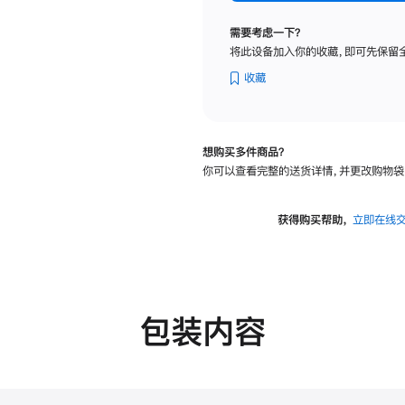
标
准
需要考虑一下？
玻
将此设备加入你的收藏，即可先保留
璃
面
收藏
板
-
VESA
想购买多件商品？
支
你可以查看完整的送货详情，并更改购物袋
架
转
换
获得购买帮助，
立即在线
器
的
分
期
付
包装内容
款
选
项)