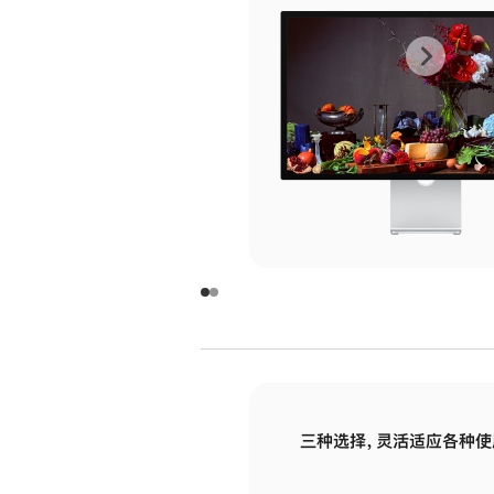
上
下
一
一
张
张
图
图
库
库
图
图
片
片
-
-
玻
玻
璃
璃
三种选择，灵活适应各种使
面
面
板
板