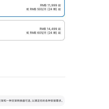
RMB 11,999
起
或 RMB 500/月 (24 期) 起
RMB 14,499
起
或 RMB 605/月 (24 期) 起
配可调倾斜度及高度的支架，额外增加 105
VESA 支架转换器
 有两种支架和一种支架转换器可选，以满足你的各种安装需求。
毫米的高度调节范围。
容的支架 (未随附)