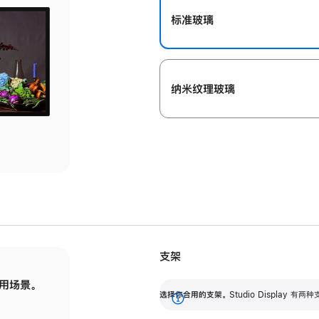
标准玻璃
纳米纹理玻璃
支架
用场景。
标配可调倾斜度的支架，提供 30 度的倾斜度
选
选择你合用的支架。
Studio Display
调节范围。
展