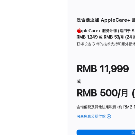
是否要添加 AppleCare+
AppleCare+ 服务计划 (适用于 Stu
RMB 1,249
或
RMB 53/月 (24 
获得长达 3 年的技术支持和意外损
RMB 11,999
或
RMB 500/月 (
含增值税及其他法定税费
：约 RMB 
可享免息分期付款
(Studio
Display
-
添