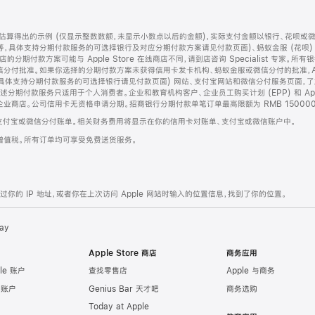
算得出的示例 (仅显示整数数额，未显示小数点以后的金额)，实际支付金额以银行、花呗或
等，具体支持分期付款服务的可选择银行及对应分期付款方案请见付款页面)、蚂蚁金服 (花呗
售店的分期付款方案可能与 Apple Store 在线商店不同，请到店咨询 Specialist 专
分付批准。如果你选择的分期付款方案未获得信用卡发卡机构、蚂蚁金服或微信分付的批准，Ap
具体支持分期付款服务的可选择银行请见付款页面) 网站、支付宝网站和微信分付服务页面，
期付款服务只适用于个人消费者。企业和教育机构客户、企业员工购买计划 (EPP) 和 Appl
企业商店。公司信用卡无资格申请分期。招商银行分期付款单笔订单最高限额为 RMB 150000
支付宝或微信分付账单。相关财务费用将显示在你的信用卡对账单、支付宝或微信账户中。
增值税。所有订单均可享受免费送货服务。
的 IP 地址，或者你在上次访问 Apple 网站时输入的位置信息，找到了你的位置。
ay
Apple Store 商店
商务应用
le 账户
查找零售店
Apple 与商务
e 账户
Genius Bar 天才吧
商务选购
Today at Apple