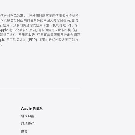
微信分付账单为准。上述分期付款方案由信用卡发卡机构
) 以及微信分付面向符合条件的中国大陆居民提供。部分
家。所有银行信用卡分期均需经你的信用卡发卡机构批准；对于花
ple 将不会被告知原因。请参阅信用卡发卡机构 (包
了解相关条件、费用和收费。订单可能需要满足特定金额要
e 员工购买计划 (EPP) 适用的分期付款方案可能与
。
Apple 价值观
辅助功能
环境责任
隐私