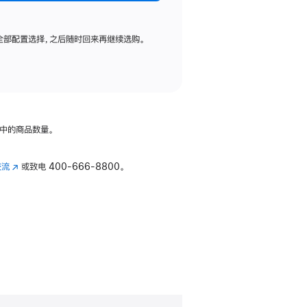
全部配置选择，之后随时回来再继续选购。
中的商品数量。
交流
(在
或致电
400-666-8800。
新
窗
口
中
打
开)