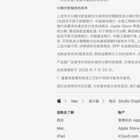
‡ 为近似值。金额可能随时间变动。
注
页
分期付款服务的条件
页
上述所示分期付款金额仅为使用特定期数免息分期付款估
脚
(包括但不限于招商银行、中国建设银行、中国工商银行
银行会要求你通过支付宝完成购买。Apple Store 零
呗分期，需经蚂蚁金服批准；对于微信分付分期，需经微信
括但不限于招商银行、中国建设银行、中国工商银行等，
求，不同免息分期期数对应的最低限额可能有所不同。上述分
上述方案不同，详情请参见教育商店、EPP 在线商店和
当商品有货并/或发货时，购物金额将计入你的信用卡、
产品按广告宣传价或标价提供分期付款服务。价格包含
此信息更新于 2026 年 7 月 30 日。
1. 重量依配置和制造工艺的不同而可能有所差异。
我们会使用你所在位置，为你更快显示送货选项。我们通过你
Mac
显示器
购买 Studio Displ
Apple
选购及了解
账户
商店
管理你的 App
Mac
Apple Stor
iPad
iCloud.com