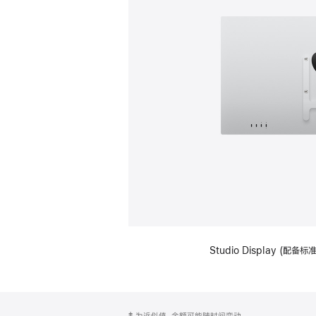
Studio Display (配
网
脚