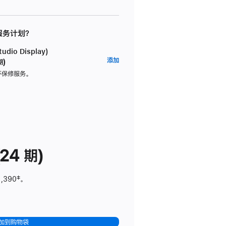
 服务计划？
dio Display)
AppleCare+
添加
期)
服
坏保修服务。
务
计
划
(适
用
于
24 期)
Studio
Display)
1,390
脚
‡。
注
加到购物袋