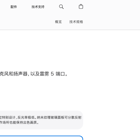
配件
技术支持
概览
技术规格
级麦克风和扬声器，以及雷雳 5 端口。
过特别设计，反光率极低。纳米纹理玻璃面板可分散反射
作场所也能保持出色画质。