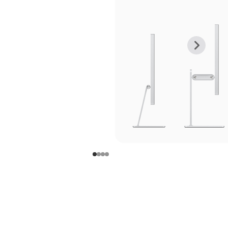
上
下
一
一
张
张
图
图
库
库
图
图
片
片
-
-
支
支
架
架