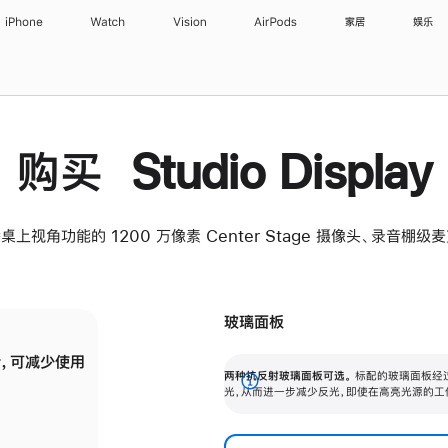
iPhone
Watch
Vision
AirPods
家居
娱乐
购买 Studio Display
桌上视角功能的 1200 万像素 Center Stage 摄像头、录音棚
玻璃面板
，可减少使用
纳米纹理玻璃面板可进一步减少反光，即使在
两种抗反射玻璃面板可选。
标配的玻璃面板经
。
有高亮光源的场所使用，也能保持出色画质。
展
光，从而进一步减少反光，即使在高亮光源的工
开