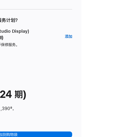
 服务计划？
dio Display)
AppleCare+
添加
期)
服
坏保修服务。
务
计
划
(适
用
于
24 期)
Studio
Display)
1,390
脚
‡。
注
加到购物袋