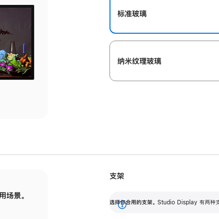
标准玻璃
纳米纹理玻璃
支架
用场景。
标配可调倾斜度的支架，提供 30 度的倾斜度
选
选择你合用的支架。
Studio Display
调节范围。
展