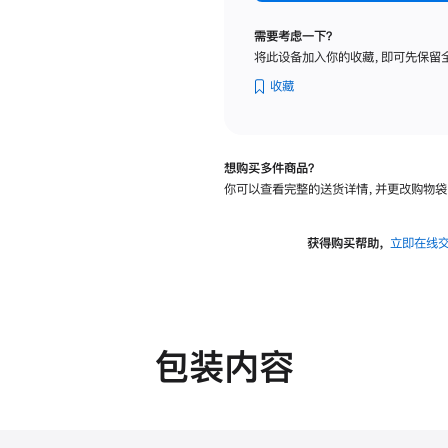
标
准
需要考虑一下？
玻
将此设备加入你的收藏，即可先保留
璃
面
收藏
板
-
VESA
想购买多件商品？
支
你可以查看完整的送货详情，并更改购物袋
架
转
换
获得购买帮助，
立即在线
器
的
分
期
付
包装内容
款
选
项)