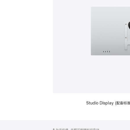
Studio Display (配
网
脚