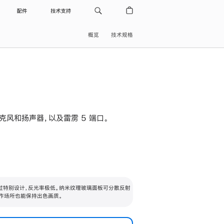
配件
技术支持
概览
技术规格
级麦克风和扬声器，以及雷雳 5 端口。
过特别设计，反光率极低。纳米纹理玻璃面板可分散反射
作场所也能保持出色画质。