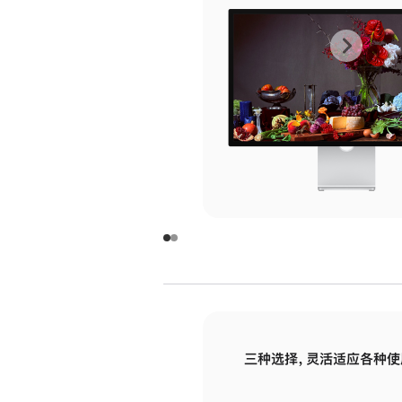
上
下
一
一
张
张
图
图
库
库
图
图
片
片
-
-
玻
玻
璃
璃
三种选择，灵活适应各种使
面
面
板
板