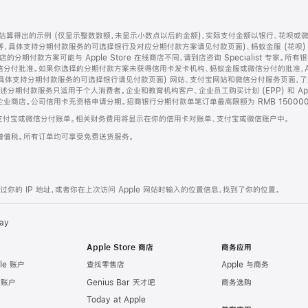
算得出的示例 (仅显示整数数额，未显示小数点以后的金额)，实际支付金额以银行、花呗或
等，具体支持分期付款服务的可选择银行及对应分期付款方案请见付款页面)、蚂蚁金服 (花呗
售店的分期付款方案可能与 Apple Store 在线商店不同，请到店咨询 Specialist 专
分付批准。如果你选择的分期付款方案未获得信用卡发卡机构、蚂蚁金服或微信分付的批准，Ap
具体支持分期付款服务的可选择银行请见付款页面) 网站、支付宝网站和微信分付服务页面，
期付款服务只适用于个人消费者。企业和教育机构客户、企业员工购买计划 (EPP) 和 Appl
企业商店。公司信用卡无资格申请分期。招商银行分期付款单笔订单最高限额为 RMB 150000
支付宝或微信分付账单。相关财务费用将显示在你的信用卡对账单、支付宝或微信账户中。
增值税。所有订单均可享受免费送货服务。
的 IP 地址，或者你在上次访问 Apple 网站时输入的位置信息，找到了你的位置。
ay
Apple Store 商店
商务应用
le 账户
查找零售店
Apple 与商务
e 账户
Genius Bar 天才吧
商务选购
Today at Apple