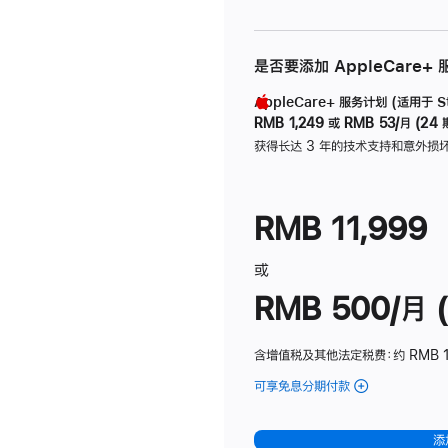
是否要添加 AppleCare+
AppleCare+ 服务计划 (适用于 Stu
RMB 1,249
或
RMB 53/月 (24 
获得长达 3 年的技术支持和意外损
RMB 11,999
或
RMB 500/月 (
含增值税及其他法定税费
：约 RMB 
可享免息分期付款
(Studio
Display
-
添