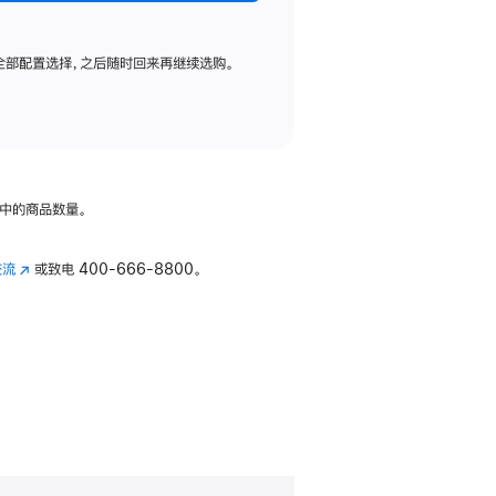
全部配置选择，之后随时回来再继续选购。
中的商品数量。
交流
(在
或致电
400-666-8800。
新
窗
口
中
打
开)