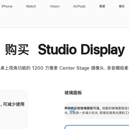
iPhone
Watch
Vision
AirPods
家居
娱乐
购买 Studio Display
桌上视角功能的 1200 万像素 Center Stage 摄像头、录音棚
玻璃面板
，可减少使用
纳米纹理玻璃面板可进一步减少反光，即使在
两种抗反射玻璃面板可选。
标配的玻璃面板经
。
有高亮光源的场所使用，也能保持出色画质。
展
光，从而进一步减少反光，即使在高亮光源的工
开