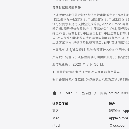
‡ 为近似值。金额可能随时间变动。
注
页
分期付款服务的条件
页
上述所示分期付款金额仅为使用特定期数免息分期付款估
脚
(包括但不限于招商银行、中国建设银行、中国工商银行
银行会要求你通过支付宝完成购买。Apple Store 零
呗分期，需经蚂蚁金服批准；对于微信分付分期，需经微信
括但不限于招商银行、中国建设银行、中国工商银行等，
求，不同免息分期期数对应的最低限额可能有所不同。上述分
上述方案不同，详情请参见教育商店、EPP 在线商店和
当商品有货并/或发货时，购物金额将计入你的信用卡、
产品按广告宣传价或标价提供分期付款服务。价格包含
此信息更新于 2026 年 7 月 30 日。
1. 重量依配置和制造工艺的不同而可能有所差异。
我们会使用你所在位置，为你更快显示送货选项。我们通过你
Mac
显示器
购买 Studio Displ
Apple
选购及了解
账户
商店
管理你的 App
Mac
Apple Stor
iPad
iCloud.com