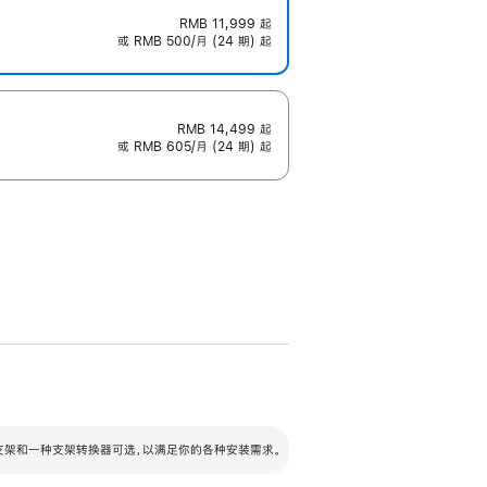
RMB 11,999
起
或 RMB 500/月 (24 期) 起
RMB 14,499
起
或 RMB 605/月 (24 期) 起
配可调倾斜度及高度的支架，额外增加 105
VESA 支架转换器
 有两种支架和一种支架转换器可选，以满足你的各种安装需求。
毫米的高度调节范围。
容的支架 (未随附)