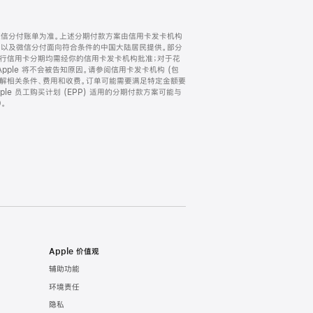
微信分付账单为准。上述分期付款方案由信用卡发卡机构
) 以及微信分付面向符合条件的中国大陆居民提供。部分
家。所有银行信用卡分期均需经你的信用卡发卡机构批准；对于花
ple 将不会被告知原因。请参阅信用卡发卡机构 (包
了解相关条件、费用和收费。订单可能需要满足特定金额要
e 员工购买计划 (EPP) 适用的分期付款方案可能与
。
Apple 价值观
辅助功能
环境责任
隐私