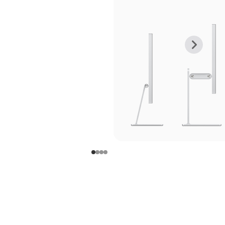
上
下
一
一
张
张
图
图
库
库
图
图
片
片
-
-
支
支
架
架