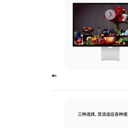
上
下
一
一
张
张
图
图
库
库
图
图
片
片
-
-
玻
玻
璃
璃
三种选择，灵活适应各种使
面
面
板
板