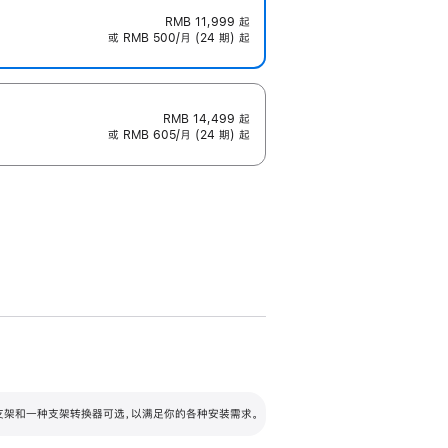
RMB 11,999
起
或 RMB 500/月 (24 期) 起
RMB 14,499
起
或 RMB 605/月 (24 期) 起
配可调倾斜度及高度的支架，额外增加 105
VESA 支架转换器
 有两种支架和一种支架转换器可选，以满足你的各种安装需求。
毫米的高度调节范围。
容的支架 (未随附)