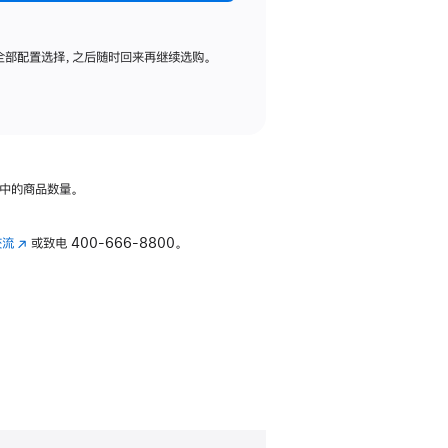
全部配置选择，之后随时回来再继续选购。
中的商品数量。
交流
(在
或致电
400-666-8800。
新
窗
口
中
打
开)