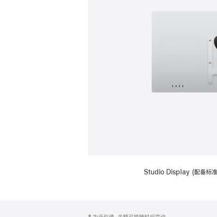
Studio Display (配
网
脚