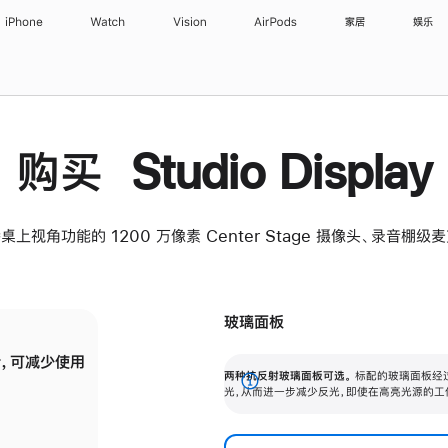
iPhone
Watch
Vision
AirPods
家居
娱乐
购买 Studio Display
桌上视角功能的 1200 万像素 Center Stage 摄像头、录音棚
玻璃面板
，可减少使用
纳米纹理玻璃面板可进一步减少反光，即使在
两种抗反射玻璃面板可选。
标配的玻璃面板经
。
有高亮光源的场所使用，也能保持出色画质。
展
光，从而进一步减少反光，即使在高亮光源的工
开