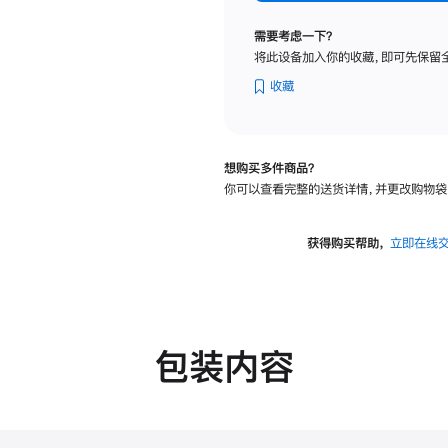
标
准
需要考虑一下？
玻
将此设备加入你的收藏，即可先保留
璃
面
收藏
板
-
VESA
想购买多件商品？
支
你可以查看完整的送货详情，并更改购物袋
架
转
换
获得购买帮助，
立即在线
器
的
分
期
付
包装内容
款
选
项)