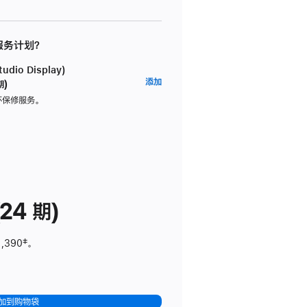
 服务计划？
dio Display)
AppleCare+
添加
期)
服
坏保修服务。
务
计
划
(适
用
于
24 期)
Studio
Display)
1,390
脚
‡。
注
加到购物袋