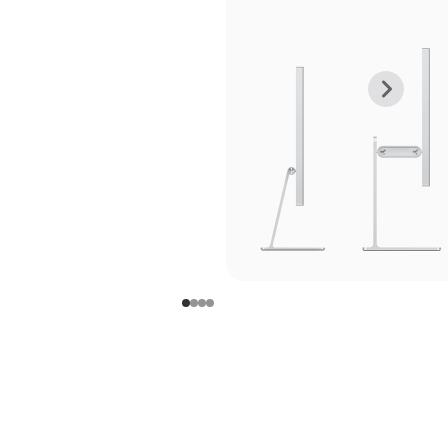
上
下
一
一
张
张
图
图
库
库
图
图
片
片
-
-
支
支
架
架