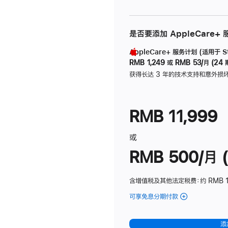
是否要添加 AppleCare+
AppleCare+ 服务计划 (适用于 Stu
RMB 1,249
或
RMB 53/月 (24 
获得长达 3 年的技术支持和意外损
RMB 11,999
或
RMB 500/月 (
含增值税及其他法定税费
：约 RMB 
可享免息分期付款
(Studio
Display
-
添