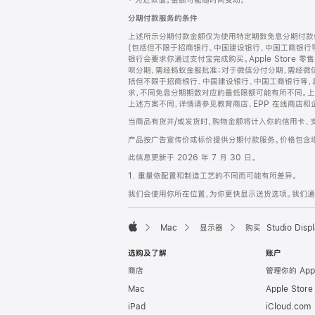
‡ 为近似值。金额可能随时间变动。
注
页
分期付款服务的条件
页
上述所示分期付款金额仅为使用特定期数免息分期付款估
脚
(包括但不限于招商银行、中国建设银行、中国工商银行
银行会要求你通过支付宝完成购买。Apple Store 零
呗分期，需经蚂蚁金服批准；对于微信分付分期，需经微信
括但不限于招商银行、中国建设银行、中国工商银行等，
求，不同免息分期期数对应的最低限额可能有所不同。上述分
上述方案不同，详情请参见教育商店、EPP 在线商店和
当商品有货并/或发货时，购物金额将计入你的信用卡、
产品按广告宣传价或标价提供分期付款服务。价格包含
此信息更新于 2026 年 7 月 30 日。
1. 重量依配置和制造工艺的不同而可能有所差异。
我们会使用你所在位置，为你更快显示送货选项。我们通过你
Mac
显示器
购买 Studio Displ
Apple
选购及了解
账户
商店
管理你的 App
Mac
Apple Stor
iPad
iCloud.com