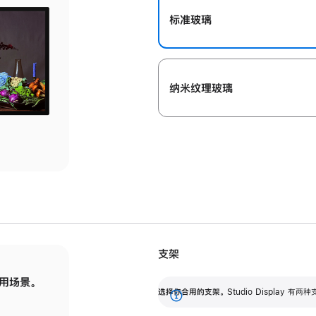
标准玻璃
纳米纹理玻璃
支架
用场景。
标配可调倾斜度的支架，提供 30 度的倾斜度
选
选择你合用的支架。
Studio Display
调节范围。
展