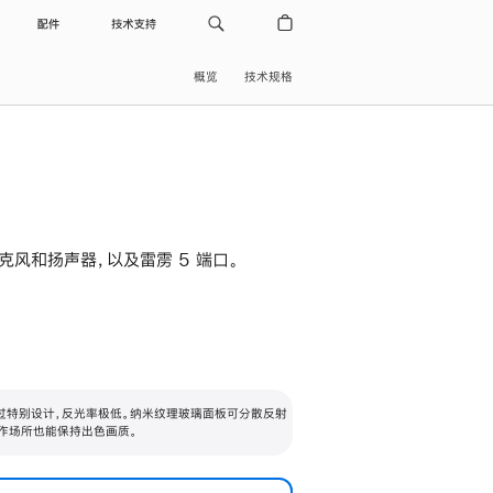
配件
技术支持
概览
技术规格
级麦克风和扬声器，以及雷雳 5 端口。
过特别设计，反光率极低。纳米纹理玻璃面板可分散反射
作场所也能保持出色画质。