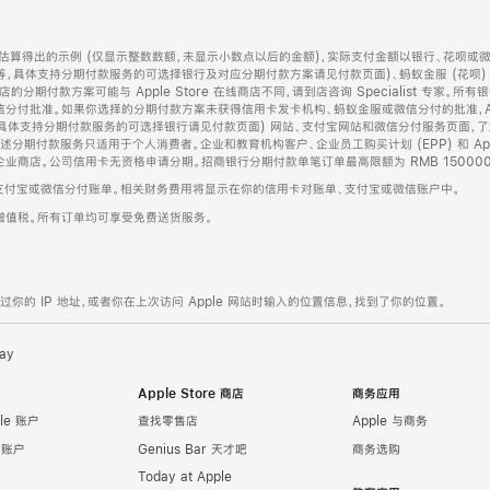
算得出的示例 (仅显示整数数额，未显示小数点以后的金额)，实际支付金额以银行、花呗或
等，具体支持分期付款服务的可选择银行及对应分期付款方案请见付款页面)、蚂蚁金服 (花呗
售店的分期付款方案可能与 Apple Store 在线商店不同，请到店咨询 Specialist 专
分付批准。如果你选择的分期付款方案未获得信用卡发卡机构、蚂蚁金服或微信分付的批准，Ap
具体支持分期付款服务的可选择银行请见付款页面) 网站、支付宝网站和微信分付服务页面，
期付款服务只适用于个人消费者。企业和教育机构客户、企业员工购买计划 (EPP) 和 Appl
企业商店。公司信用卡无资格申请分期。招商银行分期付款单笔订单最高限额为 RMB 150000
支付宝或微信分付账单。相关财务费用将显示在你的信用卡对账单、支付宝或微信账户中。
增值税。所有订单均可享受免费送货服务。
的 IP 地址，或者你在上次访问 Apple 网站时输入的位置信息，找到了你的位置。
ay
Apple Store 商店
商务应用
le 账户
查找零售店
Apple 与商务
e 账户
Genius Bar 天才吧
商务选购
Today at Apple