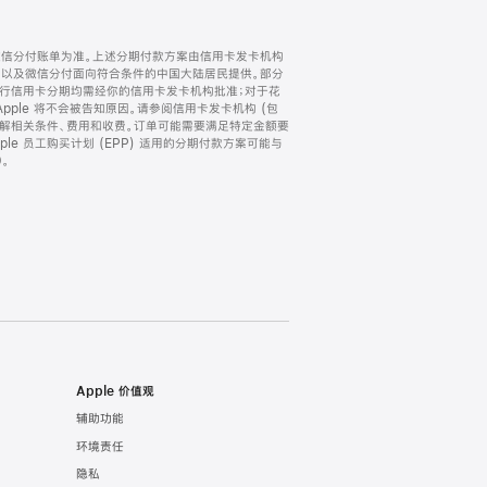
微信分付账单为准。上述分期付款方案由信用卡发卡机构
) 以及微信分付面向符合条件的中国大陆居民提供。部分
家。所有银行信用卡分期均需经你的信用卡发卡机构批准；对于花
ple 将不会被告知原因。请参阅信用卡发卡机构 (包
了解相关条件、费用和收费。订单可能需要满足特定金额要
e 员工购买计划 (EPP) 适用的分期付款方案可能与
。
Apple 价值观
辅助功能
环境责任
隐私