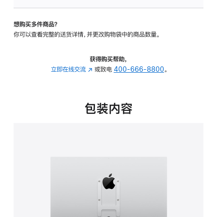
VESA
支
想购买多件商品？
架
你可以查看完整的送货详情，并更改购物袋中的商品数量。
转
换
器
获得购买帮助，
的
立即在线交流
(在
或致电
400-666-8800
。
分
新
期
窗
付
口
包装内容
款
中
选
打
项)
开)