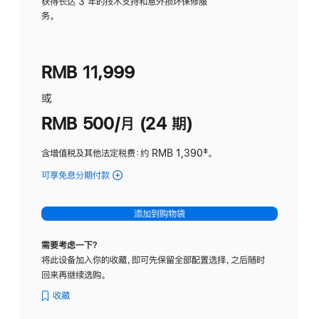
务
获得长达 3 年的技术支持和意外损坏保修服
务。
计
划
(适
RMB 11,999
用
于
或
Studio
RMB 500/月 (24 期)
Display
含增值税及其他法定税费
：约 RMB 1,390
脚
‡。
注
可享免息分期付款
(Studio
Display
-
添加到购物袋
标
准
需要考虑一下？
玻
将此设备加入你的收藏，即可先保留全部配置选择，之后随时
璃
回来再继续选购。
面
板
收藏
-