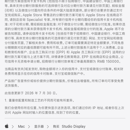
期付款方案由信用卡发卡机构 (包括但不限于招商银行、中国建设银行、中国工商银行
等，具体支持分期付款服务的可选择银行及对应分期付款方案请见付款页面)、蚂蚁金服
(花呗) 以及微信分付面向符合条件的中国大陆居民提供。部分银行会要求你通过支付
宝完成购买。Apple Store 零售店的分期付款方案可能与 Apple Store 在线商店不
同，请到店咨询 Specialist 专家。所有银行信用卡分期均需经你的信用卡发卡机构批
准；对于花呗分期，需经蚂蚁金服批准；对于微信分付分期，需经微信分付批准。如果你选
择的分期付款方案未获得信用卡发卡机构、蚂蚁金服或微信分付的批准，Apple 将不会
被告知原因。请参阅信用卡发卡机构 (包括但不限于招商银行、中国建设银行、中国工商
银行等，具体支持分期付款服务的可选择银行请见付款页面) 网站、支付宝网站和微信
分付服务页面，了解相关条件、费用和收费。订单可能需要满足特定金额要求，不同免息
分期期数对应的最低限额可能有所不同。上述分期付款服务只适用于个人消费者。企业
和教育机构客户、企业员工购买计划 (EPP) 和 Apple 员工购买计划 (EPP) 适用的分
期付款方案可能与上述方案不同，详情请参见教育商店、EPP 在线商店和企业商店。公
司信用卡无资格申请分期。招商银行分期付款单笔订单最高限额为 RMB 150000。
当商品有货并/或发货时，购物金额将计入你的信用卡、支付宝或微信分付账单。相关财
务费用将显示在你的信用卡对账单、支付宝或微信账户中。
产品按广告宣传价或标价提供分期付款服务。价格包含增值税。所有订单均可享受免费
送货服务。
此信息更新于 2026 年 7 月 30 日。
1. 重量依配置和制造工艺的不同而可能有所差异。
我们会使用你所在位置，为你更快显示送货选项。我们通过你的 IP 地址，或者你在上次
访问 Apple 网站时输入的位置信息，找到了你的位置。
Mac
显示器
购买 Studio Display