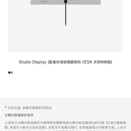
Studio Display (配备标准玻璃面板和 VESA 支架转换器)
网
脚
‡ 为近似值。金额可能随时间变动。
注
页
分期付款服务的条件
页
上述所示分期付款金额仅为使用特定期数免息分期付款估算得出的示例 (仅显示整数数
脚
额，未显示小数点以后的金额)，实际支付金额以银行、花呗或微信分付账单为准。上述分