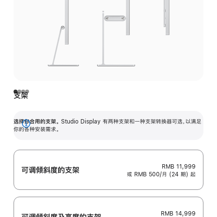
支架
选择你合用的支架。
Studio Display 有两种支架和一种支架转换器可选，以满足
展
你的各种安装需求。
开
RMB 11,999
可调倾斜度的支架
或 RMB 500/月 (24 期) 起
RMB 14,999
可调倾斜度及高‍度的支‍架