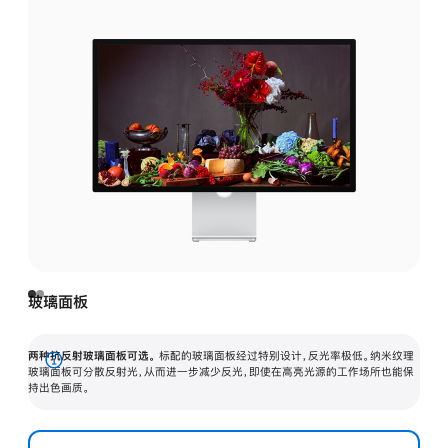
玻璃面板
两种抗反射玻璃面板可选。
标配的玻璃面板经过特别设计，反光率极低。纳米纹理
展
玻璃面板可分散反射光，从而进一步减少反光，即使在高亮光源的工作场所也能保
持出色画质。
开