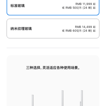
RMB 11,999
起
标准玻璃
或 RMB 500/月 (24 期) 起
RMB 14,499
起
纳米纹理玻璃
或 RMB 605/月 (24 期) 起
三种选择，灵活适应各种使用场景。
标