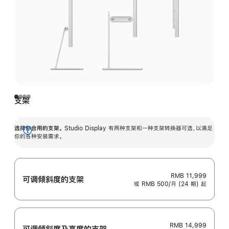
支架
选择你合用的支架。
Studio Display 有两种支架和一种支架转换器可选，以满足
展
你的各种安装需求。
开
RMB 11,999
可调倾斜度的支架
或 RMB 500/月 (24 期) 起
RMB 14,999
可调倾斜度及高‍度的支‍架