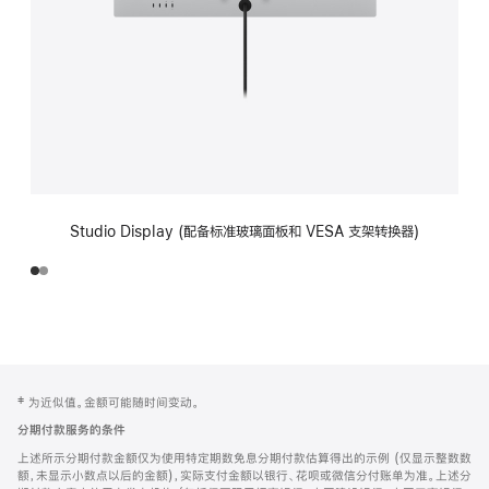
Studio Display (配备标准玻璃面板和 VESA 支架转换器)
网
脚
‡ 为近似值。金额可能随时间变动。
注
页
分期付款服务的条件
页
上述所示分期付款金额仅为使用特定期数免息分期付款估算得出的示例 (仅显示整数数
脚
额，未显示小数点以后的金额)，实际支付金额以银行、花呗或微信分付账单为准。上述分