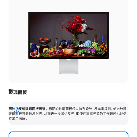
玻璃面板
两种抗反射玻璃面板可选。
标配的玻璃面板经过特别设计，反光率极低。纳米纹理
展
玻璃面板可分散反射光，从而进一步减少反光，即使在高亮光源的工作场所也能保
持出色画质。
开