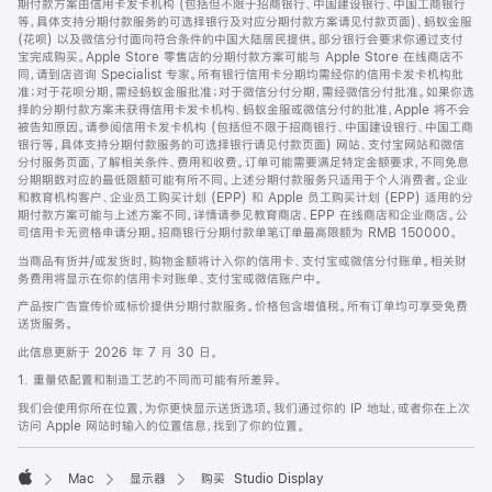
期付款方案由信用卡发卡机构 (包括但不限于招商银行、中国建设银行、中国工商银行
等，具体支持分期付款服务的可选择银行及对应分期付款方案请见付款页面)、蚂蚁金服
(花呗) 以及微信分付面向符合条件的中国大陆居民提供。部分银行会要求你通过支付
宝完成购买。Apple Store 零售店的分期付款方案可能与 Apple Store 在线商店不
同，请到店咨询 Specialist 专家。所有银行信用卡分期均需经你的信用卡发卡机构批
准；对于花呗分期，需经蚂蚁金服批准；对于微信分付分期，需经微信分付批准。如果你选
择的分期付款方案未获得信用卡发卡机构、蚂蚁金服或微信分付的批准，Apple 将不会
被告知原因。请参阅信用卡发卡机构 (包括但不限于招商银行、中国建设银行、中国工商
银行等，具体支持分期付款服务的可选择银行请见付款页面) 网站、支付宝网站和微信
分付服务页面，了解相关条件、费用和收费。订单可能需要满足特定金额要求，不同免息
分期期数对应的最低限额可能有所不同。上述分期付款服务只适用于个人消费者。企业
和教育机构客户、企业员工购买计划 (EPP) 和 Apple 员工购买计划 (EPP) 适用的分
期付款方案可能与上述方案不同，详情请参见教育商店、EPP 在线商店和企业商店。公
司信用卡无资格申请分期。招商银行分期付款单笔订单最高限额为 RMB 150000。
当商品有货并/或发货时，购物金额将计入你的信用卡、支付宝或微信分付账单。相关财
务费用将显示在你的信用卡对账单、支付宝或微信账户中。
产品按广告宣传价或标价提供分期付款服务。价格包含增值税。所有订单均可享受免费
送货服务。
此信息更新于 2026 年 7 月 30 日。
1. 重量依配置和制造工艺的不同而可能有所差异。
我们会使用你所在位置，为你更快显示送货选项。我们通过你的 IP 地址，或者你在上次
访问 Apple 网站时输入的位置信息，找到了你的位置。
Mac
显示器
购买 Studio Display