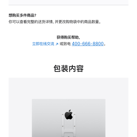
VESA
支
想购买多件商品？
架
你可以查看完整的送货详情，并更改购物袋中的商品数量。
转
换
器
获得购买帮助，
的
立即在线交流
(在
或致电
400-666-8800
。
分
新
期
窗
付
口
包装内容
款
中
选
打
项)
开)