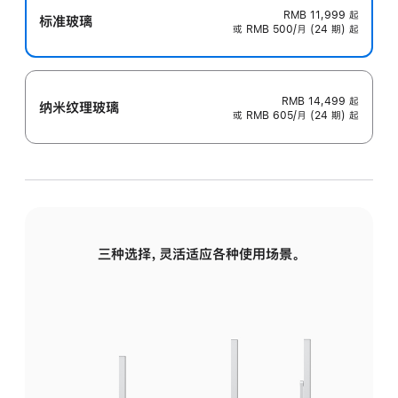
RMB 11,999
起
标准玻璃
或 RMB 500/月 (24 期) 起
RMB 14,499
起
纳米纹理玻璃
或 RMB 605/月 (24 期) 起
三种选择，灵活适应各种使用场景。
标