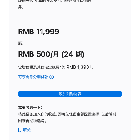
务
获得长达 3 年的技术支持和意外损坏保修服
务。
计
划
(适
RMB 11,999
用
于
或
Studio
RMB 500/月 (24 期)
Display
含增值税及其他法定税费
：约 RMB 1,390
脚
‡。
注
可享免息分期付款
(Studio
Display
-
添加到购物袋
标
准
需要考虑一下？
玻
将此设备加入你的收藏，即可先保留全部配置选择，之后随时
璃
回来再继续选购。
面
板
收藏
-